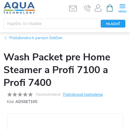
Prejsť
NÁKUPN
KOŠÍK
na
obsah
HĽADAŤ
Príslušenstvo k parným čističom
Wash Packet pre Home
Steamer a Profi 7100 a
Profi 7400
Neohodnotené
Podrobnosti hodnotenia
Kód:
ADSSET105