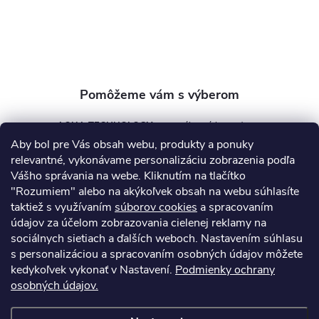
i
e
AQUA TECHNOLOGY s.r.o.
Aby bol pre Vás obsah webu, produkty a ponuky
info
@
aquatechnology.sk
relevantné, vykonávame personalizáciu zobrazenia podľa
Vášho správania na webe. Kliknutím na tlačítko
+421 911 991 394
"Rozumiem" alebo na akýkoľvek obsah na webu súhlasíte
taktiež s využívaním
súborov cookies
a spracovaním
údajov za účelom zobrazovania cielenej reklamy na
sociálnych sietiach a ďalších weboch. Nastavením súhlasu
Informácie pre vás
s personalizáciou a spracovaním osobných údajov môžete
kedykoľvek vykonať v Nastavení.
Podmienky ochrany
osobných údajov.
Kontakty
Obchodné podmienky
Technický dotazník