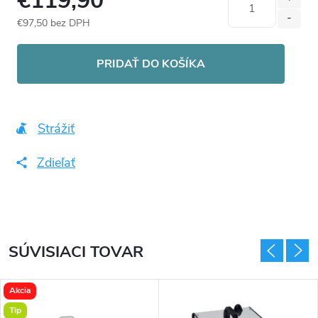
€119,90
€97,50 bez DPH
Jednotková
cena:
PRIDAŤ DO KOŠÍKA
Strážiť
Zdieľať
SÚVISIACI TOVAR
Akcia
Tip