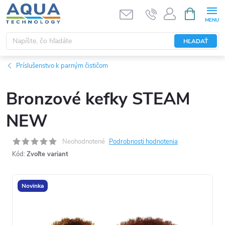
Prejsť
NÁKUPN
KOŠÍK
na
obsah
HĽADAŤ
Príslušenstvo k parným čističom
Bronzové kefky STEAM
NEW
Neohodnotené
Podrobnosti hodnotenia
Kód:
Zvoľte variant
Novinka