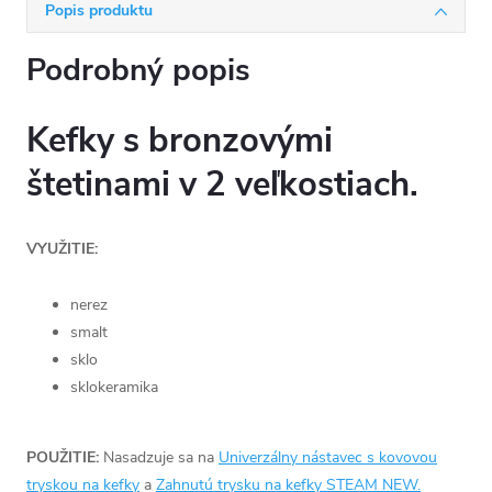
Popis produktu
Podrobný popis
Kefky s bronzovými
štetinami v 2 veľkostiach.
VYUŽITIE:
nerez
smalt
sklo
sklokeramika
POUŽITIE:
Nasadzuje sa na
Univerzálny nástavec s kovovou
tryskou na kefky
a
Zahnutú trysku na kefky STEAM NEW.