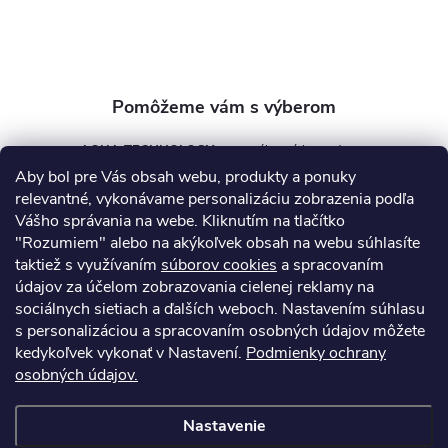
i
e
AQUA TECHNOLOGY s.r.o.
Aby bol pre Vás obsah webu, produkty a ponuky
info
@
aquatechnology.sk
relevantné, vykonávame personalizáciu zobrazenia podľa
Vášho správania na webe. Kliknutím na tlačítko
+421 911 991 394
"Rozumiem" alebo na akýkoľvek obsah na webu súhlasíte
taktiež s využívaním
súborov cookies
a spracovaním
údajov za účelom zobrazovania cielenej reklamy na
sociálnych sietiach a ďalších weboch. Nastavením súhlasu
Informácie pre vás
s personalizáciou a spracovaním osobných údajov môžete
kedykoľvek vykonať v Nastavení.
Podmienky ochrany
osobných údajov.
Kontakty
Obchodné podmienky
Technický dotazník
Nastavenie