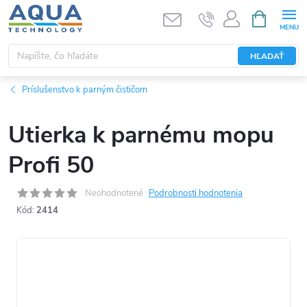
Prejsť
NÁKUPN
KOŠÍK
na
obsah
HĽADAŤ
Príslušenstvo k parným čističom
Utierka k parnému mopu
Profi 50
Neohodnotené
Podrobnosti hodnotenia
Kód:
2414