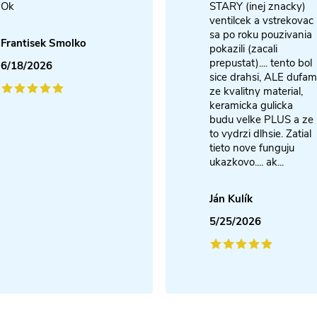
Ok
STARY (inej znacky)
ventilcek a vstrekovac
sa po roku pouzivania
Frantisek Smolko
pokazili (zacali
prepustat).... tento bol
6/18/2026
sice drahsi, ALE dufam
ze kvalitny material,
keramicka gulicka
budu velke PLUS a ze
to vydrzi dlhsie. Zatial
tieto nove funguju
ukazkovo.... ak...
Ján Kulík
5/25/2026