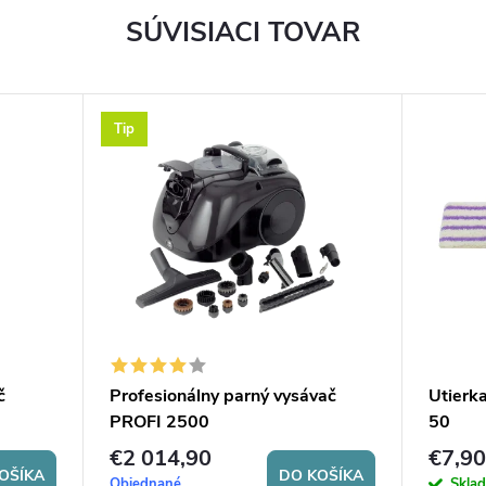
SÚVISIACI TOVAR
Tip
č
Profesionálny parný vysávač
Utierk
PROFI 2500
50
€2 014,90
€7,90
OŠÍKA
DO KOŠÍKA
Objednané
Skla