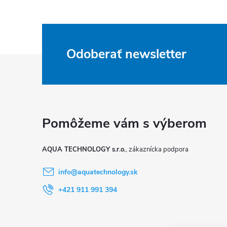
Odoberať newsletter
Z
á
p
ä
AQUA TECHNOLOGY s.r.o.
t
info
@
aquatechnology.sk
i
+421 911 991 394
e