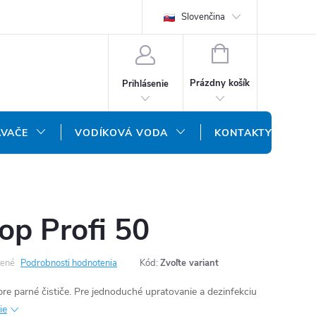
REKLAMAČNÝ FORMULÁR
DOPRAVA A PLATBA
Slovenčina
DOPRAVA P
NÁKUPNÝ
KOŠÍK
Prázdny košík
Prihlásenie
ÁVAČE
VODÍKOVÁ VODA
KONTAKTY
op Profi 50
ené
Podrobnosti hodnotenia
Kód:
Zvoľte variant
e parné čističe. Pre jednoduché upratovanie a dezinfekciu
ie