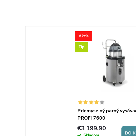
Akcia
Tip
Priemyselný parný vysáva
PROFI 7600
€3 199,90
DO K
Skladom