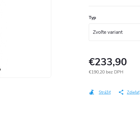
Typ
€233,90
€190,20 bez DPH
Jednotková
cena:
Strážiť
Zdieľať