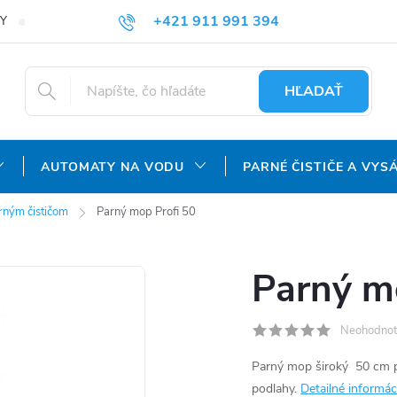
+421 911 991 394
Y
REKLAMAČNÝ PORIADOK
OCHRANA OSOBNÝCH ÚDAJOV
info@aquatechnology.sk
HĽADAŤ
AUTOMATY NA VODU
PARNÉ ČISTIČE A VYS
arným čističom
Parný mop Profi 50
Parný m
Neohodnot
Parný mop široký 50 cm pr
podlahy.
Detailné informác