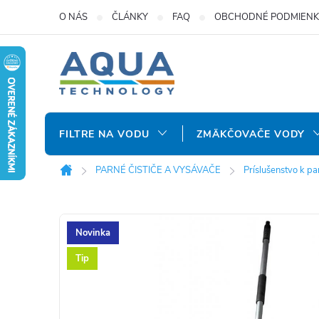
Prejsť
O NÁS
ČLÁNKY
FAQ
OBCHODNÉ PODMIENK
na
obsah
FILTRE NA VODU
ZMÄKČOVAČE VODY
PARNÉ ČISTIČE A VYSÁVAČE
Príslušenstvo k p
Domov
Novinka
Tip