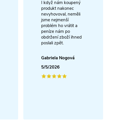
I když nám koupený
m
produkt nakonec
nevyhovoval, neměli
A
jsme nejmenší
problém ho vrátit a
4
peníze nám po
obdržení zboží ihned
poslali zpět.
Gabriela Nogová
5/5/2026