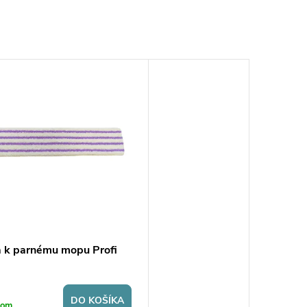
a k parnému mopu Profi
DO KOŠÍKA
dom