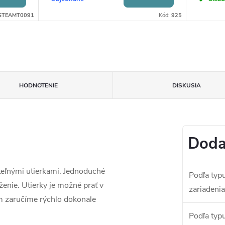
STEAMT0091
Kód:
925
HODNOTENIE
DISKUSIA
Doda
teľnými utierkami. Jednoduché
Podľa typ
ženie. Utierky je možné prať v
zariadenia
m zaručíme rýchlo dokonale
Podľa typ