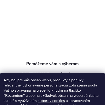
p
ä
t
i
e
AQUA TECHNOLOGY s.r.o.
Aby bol pre Vás obsah webu, produkty a ponuky
info
@
aquatechnology.sk
relevantné, vykonávame personalizáciu zobrazenia podľa
Vášho správania na webe. Kliknutím na tlačítko
+421 911 991 394
"Rozumiem" alebo na akýkoľvek obsah na webu súhlasíte
taktiež s využívaním
súborov cookies
a spracovaním