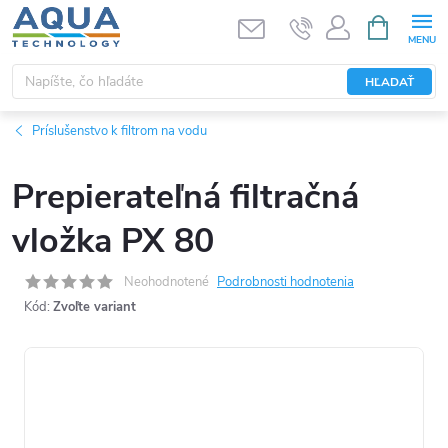
Prejsť
NÁKUPN
KOŠÍK
na
obsah
HĽADAŤ
Príslušenstvo k filtrom na vodu
Prepierateľná filtračná
vložka PX 80
Neohodnotené
Podrobnosti hodnotenia
Kód:
Zvoľte variant