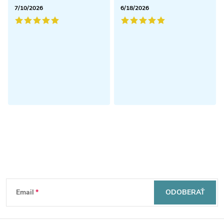
7/10/2026
6/18/2026
Odoberať newsletter
Z
Email
ODOBERAŤ
á