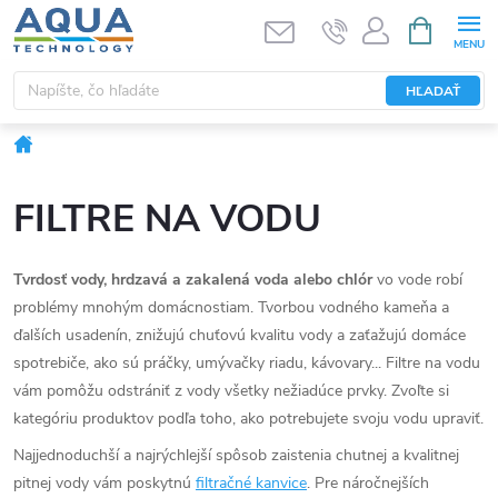
Prejsť
NÁKUPN
KOŠÍK
na
obsah
HĽADAŤ
Domov
FILTRE NA VODU
Tvrdosť vody, hrdzavá a zakalená voda alebo chlór
vo vode robí
problémy mnohým domácnostiam. Tvorbou vodného kameňa a
ďalších usadenín, znižujú chuťovú kvalitu vody a zaťažujú domáce
spotrebiče, ako sú práčky, umývačky riadu, kávovary... Filtre na vodu
vám pomôžu odstrániť z vody všetky nežiadúce prvky. Zvoľte si
kategóriu produktov podľa toho, ako potrebujete svoju vodu upraviť.
Najjednoduchší a najrýchlejší spôsob zaistenia chutnej a kvalitnej
pitnej vody vám poskytnú
filtračné kanvice
. Pre náročnejších