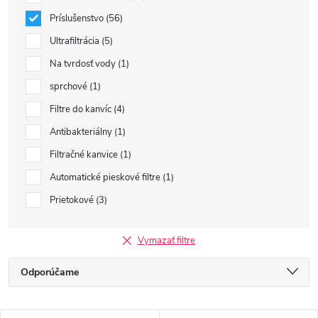
Príslušenstvo
56
Ultrafiltrácia
5
Na tvrdosť vody
1
sprchové
1
Filtre do kanvíc
4
Antibakteriálny
1
Filtračné kanvice
1
Automatické pieskové filtre
1
Prietokové
3
Vymazať filtre
R
Odporúčame
a
Najlacnejšie