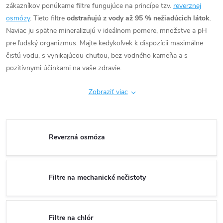
zákazníkov ponúkame filtre fungujúce na princípe tzv.
reverznej
osmózy
. Tieto filtre
odstraňujú z vody až 95 % nežiadúcich látok
.
Naviac ju spätne mineralizujú v ideálnom pomere, množstve a pH
pre ľudský organizmus. Majte kedykoľvek k dispozícii maximálne
čistú vodu, s vynikajúcou chuťou, bez vodného kameňa a s
pozitívnymi účinkami na vaše zdravie.
Zobraziť viac
Reverzná osmóza
Filtre na mechanické nečistoty
Filtre na chlór