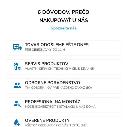
a
n
6 DÔVODOV, PREČO
k
c
NAKUPOVAŤ U NÁS
o
Spoznajte nás
i
v
a
e
TOVAR ODOŠLEME EŠTE DNES
n
PRE OBJEDNÁVKY DO 11 H
p
i
e
r
SERVIS PRODUKTOV
VLASTNÍ SERVISNÍ TECHNICI V CELEJ KRAJINE
v
ODBORNÉ PORADENSTVO
k
TÍM ODBORNÍKOV PRE KAŽDÉHO ZÁKAZNÍKA
y
PROFESIONÁLNA MONTÁŽ
MÔŽEME ZABEZPEČIŤ INŠTALÁCIU U VÁS DOMA
v
ý
OVERENÉ PRODUKTY
VŠETKY PRODUKTY PRE VÁS TESTUJEME