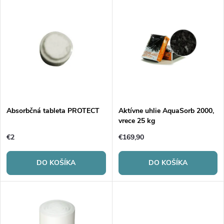
V
Najdrahšie
d
ý
Najpredávanejšie
e
p
Abecedne
n
i
i
s
e
Absorbčná tableta PROTECT
Aktívne uhlie AquaSorb 2000,
vrece 25 kg
p
p
€2
€169,90
r
r
DO KOŠÍKA
DO KOŠÍKA
o
o
d
d