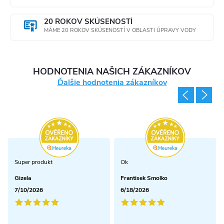
p
20 ROKOV SKÚSENOSTÍ
i
MÁME 20 ROKOV SKÚSENOSTÍ V OBLASTI ÚPRAVY VODY
s
u
HODNOTENIA NAŠICH ZÁKAZNÍKOV
Ďalšie hodnotenia zákazníkov
Super produkt
Ok
Gizela
Frantisek Smolko
7/10/2026
6/18/2026