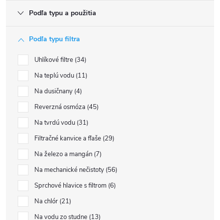
Podľa typu a použitia
Podľa typu filtra
Uhlíkové filtre
34
Na teplú vodu
11
Na dusičnany
4
Reverzná osmóza
45
Na tvrdú vodu
31
Filtračné kanvice a fľaše
29
Na železo a mangán
7
Na mechanické nečistoty
56
Sprchové hlavice s filtrom
6
Na chlór
21
Na vodu zo studne
13