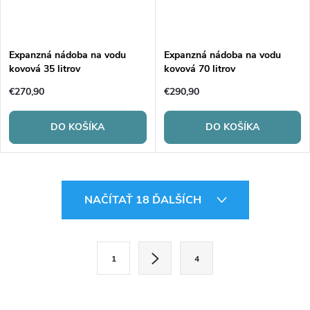
Expanzná nádoba na vodu
Expanzná nádoba na vodu
kovová 35 litrov
kovová 70 litrov
€270,90
€290,90
DO KOŠÍKA
DO KOŠÍKA
O
NAČÍTAŤ 18 ĎALŠÍCH
v
l
S
1
4
t
á
r
d
á