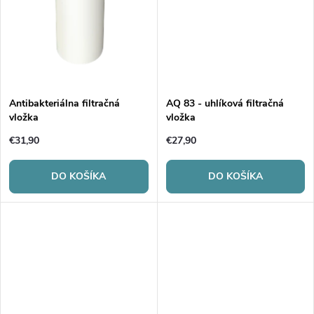
u
u
k
k
t
t
o
Antibakteriálna filtračná
AQ 83 - uhlíková filtračná
vložka
vložka
o
v
€31,90
€27,90
v
DO KOŠÍKA
DO KOŠÍKA