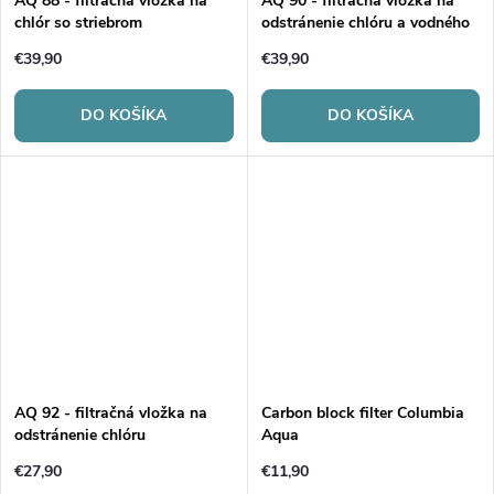
AQ 88 - filtračná vložka na
AQ 90 - filtračná vložka na
chlór so striebrom
odstránenie chlóru a vodného
kameňa
€39,90
€39,90
DO KOŠÍKA
DO KOŠÍKA
AQ 92 - filtračná vložka na
Carbon block filter Columbia
odstránenie chlóru
Aqua
€27,90
€11,90