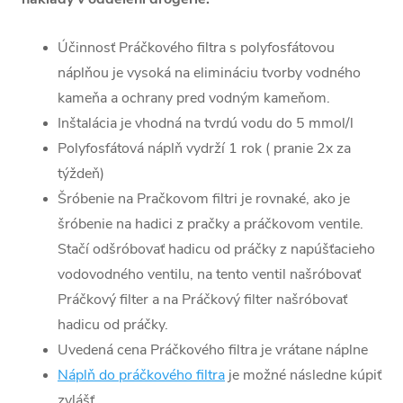
Účinnosť Práčkového filtra s polyfosfátovou
náplňou je vysoká na elimináciu tvorby vodného
kameňa a ochrany pred vodným kameňom.
Inštalácia je vhodná na tvrdú vodu do 5 mmol/l
Polyfosfátová náplň vydrží 1 rok ( pranie 2x za
týždeň)
Šróbenie na Pračkovom filtri je rovnaké, ako je
šróbenie na hadici z pračky a práčkovom ventile.
Stačí odšróbovať hadicu od práčky z napúšťacieho
vodovodného ventilu, na tento ventil našróbovať
Práčkový filter a na Práčkový filter našróbovať
hadicu od práčky.
Uvedená cena Práčkového filtra je vrátane náplne
Náplň do práčkového filtra
je možné následne kúpiť
zvlášť.