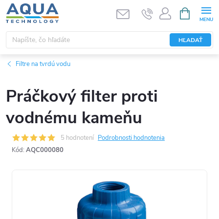
Prejsť
NÁKUPN
KOŠÍK
na
obsah
HĽADAŤ
Filtre na tvrdú vodu
Práčkový filter proti
vodnému kameňu
5 hodnotení
Podrobnosti hodnotenia
Kód:
AQC000080