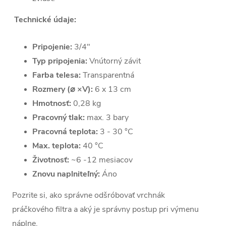
Technické údaje:
Pripojenie:
3/4"
Typ pripojenia:
Vnútorný závit
Farba telesa:
Transparentná
Rozmery
(
⌀
×V):
6 x 13 cm
Hmotnosť:
0,28 kg
Pracovný tlak:
max. 3 bary
Pracovná teplota:
3 - 30 °C
Max. teplota:
40 °C
Životnosť:
~6 -12 mesiacov
Znovu naplniteľný:
Áno
Pozrite si, ako správne odšróbovať vrchnák
práčkového filtra a aký je správny postup pri výmenu
náplne.