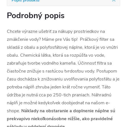
Popis produktu
Podrobný popis
Chcete výrazne ušetriť za nákupy prostriedkov na
zmäkčenie vody? Máme pre Vás tip! Práčkový filter sa
skladá z obalu a polyfosfátovej náplne, ktorá je vo vnútri
obalu. Chemická látka, ktorá sa rozpúšťa vo vode,
zabraňuje tvorbe vodného kameňa. Účinnosť filtra sa
čiastočne znižuje s rastúcou tvrdosťou vody. Postupom
času dochádza k znižovaniu uvoľňovania polyfosfátu a je
potreba náplň zhruba jeden krát ročne vymeniť. Táto
údržba je nutná cca po 250-tich praniach. Náhradnú
náplň je možné kedykoľvek doobjednať na našom e-
shope.
Náklady na obstaranie a doplnenie náplne sú
prekvapivo niekoľkonásobne nižšie, ako pravidelné
náklady v oddelení drogérie.