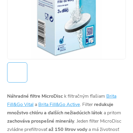
Náhradné filtre MicroDisc
k filtračným fľašiam
Brita
Fill&Go Vital
a
Brita Fill&Go Active
. Filter
redukuje
množstvo chlóru a ďalších nežiadúcich látok
a pritom
zachováva prospešné minerály
. Jeden filter MicroDisc
zvládne prefiltrovať
až 150 litrov vody
a má životnosť