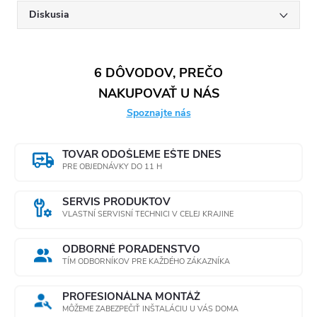
Diskusia
6 DÔVODOV, PREČO
NAKUPOVAŤ U NÁS
Spoznajte nás
TOVAR ODOŠLEME EŠTE DNES
PRE OBJEDNÁVKY DO 11 H
SERVIS PRODUKTOV
VLASTNÍ SERVISNÍ TECHNICI V CELEJ KRAJINE
ODBORNÉ PORADENSTVO
TÍM ODBORNÍKOV PRE KAŽDÉHO ZÁKAZNÍKA
PROFESIONÁLNA MONTÁŽ
MÔŽEME ZABEZPEČIŤ INŠTALÁCIU U VÁS DOMA