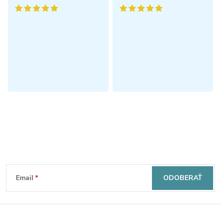
Odoberať newsletter
Z
Email
ODOBERAŤ
á