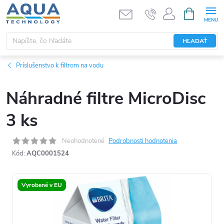
Prejsť
NÁKUPN
KOŠÍK
na
obsah
HĽADAŤ
Príslušenstvo k filtrom na vodu
Náhradné filtre MicroDisc
3 ks
Neohodnotené
Podrobnosti hodnotenia
Kód:
AQC0001524
Vyrobené v EU