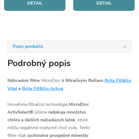
DETAIL
DETAIL
Popis produktu
Podrobný popis
Náhradné filtre
MicroDisc
k filtračným fľašiam
Brita Fill&Go
Vital
a
Brita Fill&Go Active
.
Inovatívna filtračná technológia
MicroDisc
ActivSelect®
účinne
redukuje množstvo
chlóru a ďalších nežiadúcich látok
, ktoré
môžu negatívne ovplyvniť chuť vody. Tento
filter však
zachováva prospešné minerály
,