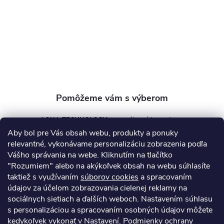
t
i
e
AQUA TECHNOLOGY s.r.o.
Aby bol pre Vás obsah webu, produkty a ponuky
info
@
aquatechnology.sk
relevantné, vykonávame personalizáciu zobrazenia podľa
Vášho správania na webe. Kliknutím na tlačítko
+421 911 991 394
"Rozumiem" alebo na akýkoľvek obsah na webu súhlasíte
taktiež s využívaním
súborov cookies
a spracovaním
údajov za účelom zobrazovania cielenej reklamy na
sociálnych sietiach a ďalších weboch. Nastavením súhlasu
Informácie pre vás
s personalizáciou a spracovaním osobných údajov môžete
kedykoľvek vykonať v Nastavení.
Podmienky ochrany