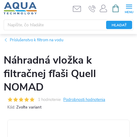
Prejsť
NÁKUPN
KOŠÍK
na
obsah
HĽADAŤ
Príslušenstvo k filtrom na vodu
Náhradná vložka k
filtračnej fľaši Quell
NOMAD
1 hodnotenie
Podrobnosti hodnotenia
Kód:
Zvoľte variant