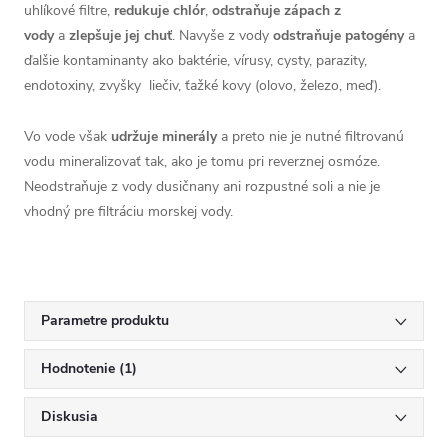
uhlíkové filtre,
redukuje chlór
,
odstraňuje zápach z
vody
a
zlepšuje jej chuť
. Navyše z vody
odstraňuje patogény
a
ďalšie kontaminanty ako baktérie, vírusy, cysty, parazity,
endotoxiny, zvyšky liečiv, ťažké kovy (olovo, železo, meď).
Vo vode
však
udržuje minerály
a preto nie je nutné filtrovanú
vodu mineralizovať tak, ako je tomu pri reverznej osmóze.
Neodstraňuje z vody dusičnany ani rozpustné soli a nie je
vhodný pre filtráciu morskej vody.
Parametre produktu
Hodnotenie (1)
Diskusia