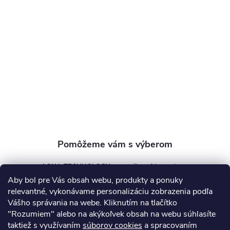
p
ä
t
i
e
AQUA TECHNOLOGY s.r.o.
Aby bol pre Vás obsah webu, produkty a ponuky
info
@
aquatechnology.sk
relevantné, vykonávame personalizáciu zobrazenia podľa
Vášho správania na webe. Kliknutím na tlačítko
+421 911 991 394
"Rozumiem" alebo na akýkoľvek obsah na webu súhlasíte
taktiež s využívaním
súborov cookies
a spracovaním