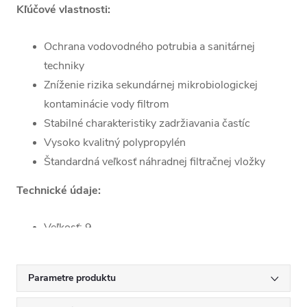
Kľúčové vlastnosti:
Ochrana vodovodného potrubia a sanitárnej
techniky
Zníženie rizika sekundárnej mikrobiologickej
kontaminácie vody filtrom
Stabilné charakteristiky zadržiavania častíc
Vysoko kvalitný polypropylén
Štandardná veľkosť náhradnej filtračnej vložky
Technické údaje:
Veľkosť: 9
⅞“
Rozmery (Z
Parametre produktu
× X × Y): 25
× 6 × 2,8 cm