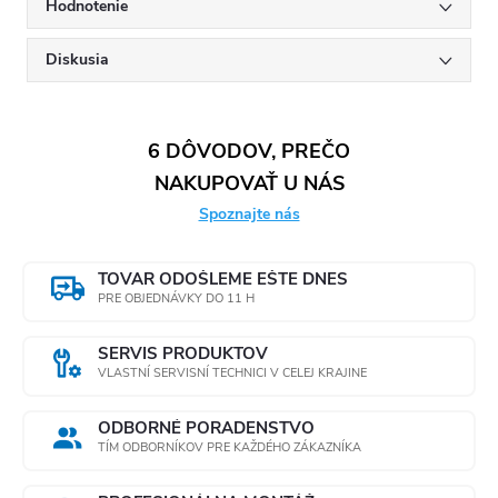
Hodnotenie
Stupeň
filtrácie: 5
Diskusia
mikrón
Prietok: 480
6 DÔVODOV, PREČO
l/h
Filtračné
NAKUPOVAŤ U NÁS
médium:
Spoznajte nás
Polypropylén
Pripojenie:
TOVAR ODOŠLEME EŠTE DNES
PRE OBJEDNÁVKY DO 11 H
DOE
Pracovná
SERVIS PRODUKTOV
teplota: Od
VLASTNÍ SERVISNÍ TECHNICI V CELEJ KRAJINE
3°C do 43°C
ODBORNÉ PORADENSTVO
Typ vložky:
TÍM ODBORNÍKOV PRE KAŽDÉHO ZÁKAZNÍKA
Nepoužiteľná
opakovane