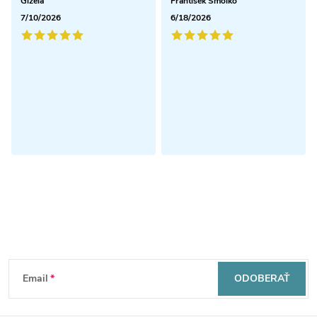
Gizela
Frantisek Smolko
7/10/2026
6/18/2026
Odoberať newsletter
Z
Email
ODOBERAŤ
á