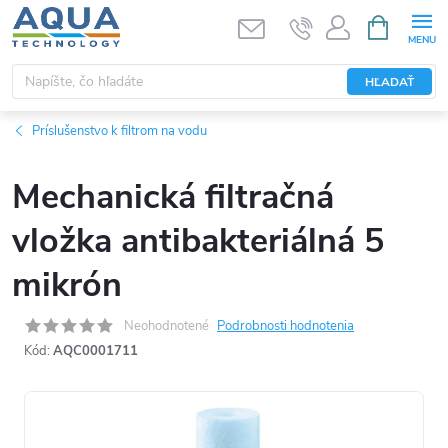
Prejsť
NÁKUPN
KOŠÍK
na
obsah
HĽADAŤ
Príslušenstvo k filtrom na vodu
Mechanická filtračná
vložka antibakteriálná 5
mikrón
Neohodnotené
Podrobnosti hodnotenia
Kód:
AQC0001711