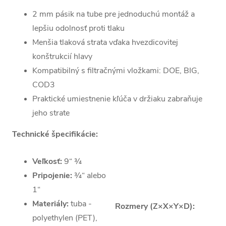
2 mm pásik na tube pre jednoduchú montáž a
lepšiu odolnosť proti tlaku
Menšia tlaková strata vďaka hvezdicovitej
konštrukcií hlavy
Kompatibilný s filtračnými vložkami: DOE, BIG,
COD3
Praktické umiestnenie kľúča v držiaku zabraňuje
jeho strate
Technické špecifikácie:
Veľkosť:
9“ ¾
Pripojenie:
¾“ alebo
1“
Materiály:
tuba -
Rozmery (Z×X×Y×D):
polyethylen (PET),