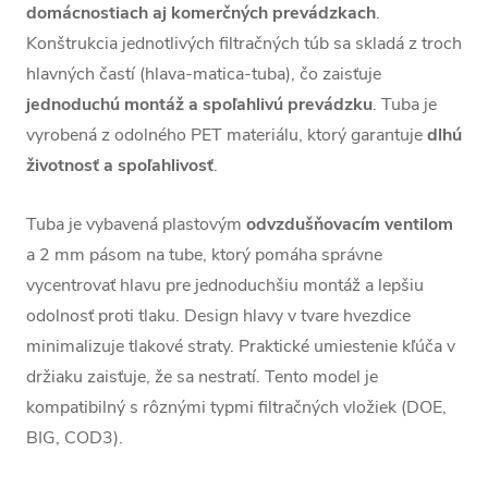
domácnostiach aj komerčných prevádzkach
.
Konštrukcia jednotlivých filtračných túb sa skladá z troch
hlavných častí (hlava-matica-tuba), čo zaisťuje
jednoduchú montáž a spoľahlivú prevádzku
. Tuba je
vyrobená z odolného PET materiálu, ktorý garantuje
dlhú
životnosť a spoľahlivosť
.
Tuba je vybavená plastovým
odvzdušňovacím ventilom
a 2 mm pásom na tube, ktorý pomáha správne
vycentrovať hlavu pre jednoduchšiu montáž a lepšiu
odolnosť proti tlaku. Design hlavy v tvare hvezdice
minimalizuje tlakové straty. Praktické umiestenie kľúča v
držiaku zaisťuje, že sa nestratí. Tento model je
kompatibilný s rôznými typmi filtračných vložiek (DOE,
BIG, COD3).