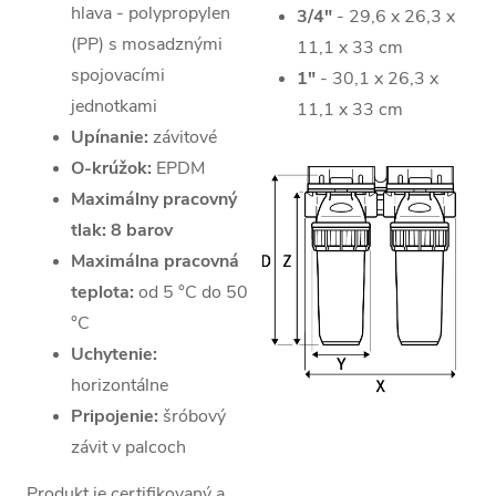
hlava - polypropylen
3/4"
- 29,6 x 26,3 x
(PP) s mosadznými
11,1 x 33 cm
spojovacími
1"
- 30,1 x 26,3 x
jednotkami
11,1 x 33 cm
Upínanie:
závitové
O-krúžok:
EPDM
Maximálny pracovný
tlak:
8 barov
Maximálna pracovná
teplota:
od 5 °C do 50
°C
Uchytenie:
horizontálne
Pripojenie:
šróbový
závit v palcoch
Produkt je certifikovaný a