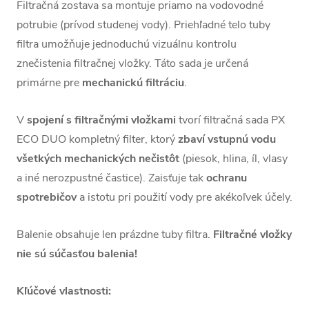
Filtračná zostava sa montuje priamo na vodovodné
potrubie (prívod studenej vody). Priehľadné telo tuby
filtra umožňuje jednoduchú vizuálnu kontrolu
znečistenia filtračnej vložky. Táto sada je určená
primárne pre
mechanickú filtráciu
.
V
spojení s filtračnými vložkami
tvorí filtračná sada PX
ECO DUO kompletný filter, ktorý
zbaví vstupnú vodu
všetkých mechanických nečistôt
(piesok, hlina, íl, vlasy
a iné nerozpustné častice). Zaisťuje tak
ochranu
spotrebičov
a istotu pri použití vody pre akékoľvek účely.
Balenie obsahuje len prázdne tuby filtra.
Filtračné vložky
nie sú súčasťou balenia!
Kľúčové vlastnosti: