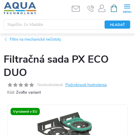
Prejsť
NÁKUPN
KOŠÍK
na
obsah
HĽADAŤ
Filtre na mechanické nečistoty
Filtračná sada PX ECO
DUO
Neohodnotené
Podrobnosti hodnotenia
Kód:
Zvoľte variant
Vyrobené v EU