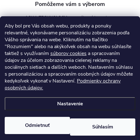
AQUA TECHNOLOGY s.r.o.
Aby bol pre Vás obsah webu, produkty a ponuky
info
@
aquatechnology.sk
relevantné, vykonávame personalizáciu zobrazenia podľa
Vášho správania na webe. Kliknutím na tlačítko
+421 911 991 394
"Rozumiem" alebo na akýkoľvek obsah na webu súhlasíte
taktiež s využívaním
súborov cookies
a spracovaním
údajov za účelom zobrazovania cielenej reklamy na
sociálnych sietiach a ďalších weboch. Nastavením súhlasu
Informácie pre vás
s personalizáciou a spracovaním osobných údajov môžete
kedykoľvek vykonať v Nastavení.
Podmienky ochrany
osobných údajov.
Kontakty
Obchodné podmienky
Technický dotazník
Nastavenie
Copyright 2026
AquaPro-Shop.sk
. Všetky práva vyhradené.
Upraviť
nastavenie cookies
Odmietnuť
Súhlasím
Vytvoril Shoptet