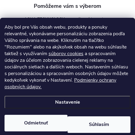
AQUA TECHNOLOGY s.r.o.
Aby bol pre Vás obsah webu, produkty a ponuky
info
@
aquatechnology.sk
relevantné, vykonávame personalizáciu zobrazenia podľa
Vášho správania na webe. Kliknutím na tlačítko
+421 911 991 394
"Rozumiem" alebo na akýkoľvek obsah na webu súhlasíte
taktiež s využívaním
súborov cookies
a spracovaním
údajov za účelom zobrazovania cielenej reklamy na
sociálnych sietiach a ďalších weboch. Nastavením súhlasu
Informácie pre vás
s personalizáciou a spracovaním osobných údajov môžete
kedykoľvek vykonať v Nastavení.
Podmienky ochrany
osobných údajov.
Kontakty
Obchodné podmienky
Technický dotazník
Nastavenie
Copyright 2026
AquaPro-Shop.sk
. Všetky práva vyhradené.
Upraviť
nastavenie cookies
Odmietnuť
Súhlasím
Vytvoril Shoptet