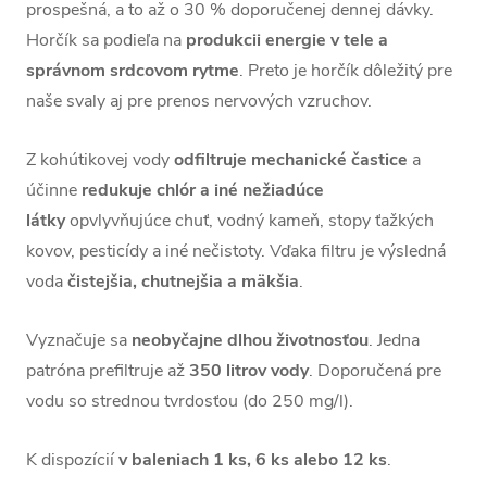
prospešná, a to až o 30 % doporučenej dennej dávky.
Horčík sa podieľa na
produkcii energie v tele a
správnom srdcovom rytme
. Preto je horčík dôležitý pre
naše svaly aj pre prenos nervových vzruchov.
Z kohútikovej vody
odfiltruje mechanické častice
a
účinne
redukuje chlór a iné nežiadúce
látky
opvlyvňujúce chuť, vodný kameň, stopy ťažkých
kovov, pesticídy a iné nečistoty. Vďaka filtru je výsledná
voda
čistejšia, chutnejšia a mäkšia
.
Vyznačuje sa
neobyčajne dlhou životnosťou
. Jedna
patróna prefiltruje až
350 litrov
vody
. Doporučená pre
vodu so strednou tvrdosťou (do 250 mg/l).
K dispozícií
v baleniach 1 ks, 6 ks alebo 12 ks
.