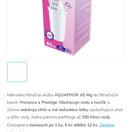
Náhradná filtračná vložka
AQUAPHOR A5 Mg
do f
iltračných
kanvíc
Provence a Prestige
.
Obohacuje vodu o horčík
a
účinne
redukuje chlór a iné nežiadúce látky
opvlyvňujúce chuť
a vôňu vody. Jedna patróna prefiltruje až
350 litrov
vody
.
alebo
Dostupné
v baleniach po 1 ks, 6 ks
12 ks
.
Detailné