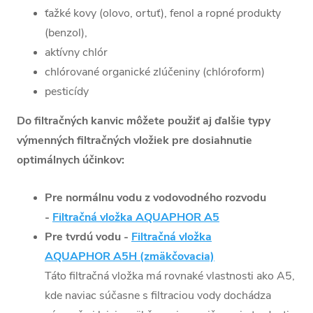
ťažké kovy (olovo, ortuť), fenol a ropné produkty
(benzol),
aktívny chlór
chlórované organické zlúčeniny (chlóroform)
pesticídy
Do filtračných kanvic môžete použiť aj ďalšie typy
výmenných filtračných vložiek pre dosiahnutie
optimálnych účinkov:
Pre normálnu vodu z vodovodného rozvodu
-
Filtračná vložka AQUAPHOR A5
Pre tvrdú vodu -
Filtračná vložka
AQUAPHOR A5H (zmäkčovacia)
Táto filtračná vložka má rovnaké vlastnosti ako A5,
kde naviac súčasne s filtraciou vody dochádza