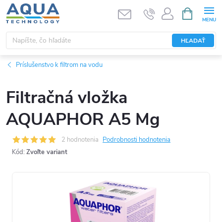
Prejsť
NÁKUPN
KOŠÍK
na
obsah
HĽADAŤ
Príslušenstvo k filtrom na vodu
Filtračná vložka
AQUAPHOR A5 Mg
2 hodnotenia
Podrobnosti hodnotenia
Kód:
Zvoľte variant