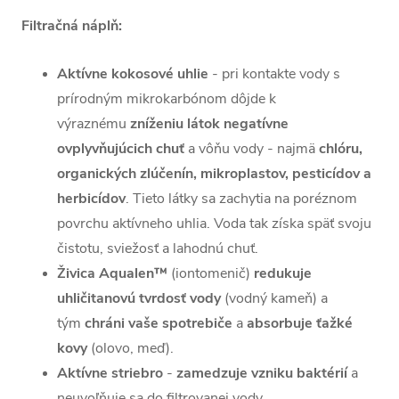
Filtračná náplň:
Aktívne kokosové uhlie
- pri kontakte vody s
prírodným mikrokarbónom dôjde k
výraznému
zníženiu látok negatívne
ovplyvňujúcich chuť
a vôňu vody - najmä
chlóru,
organických zlúčenín, mikroplastov, pesticídov a
herbicídov
. Tieto látky
sa zachytia na poréznom
povrchu aktívneho uhlia. Voda tak získa späť svoju
čistotu, sviežosť a lahodnú chuť.
Živica Aqualen™
(iontomenič)
redukuje
uhličitanovú tvrdosť vody
(vodný kameň) a
tým
chráni vaše spotrebiče
a
absorbuje ťažké
kovy
(olovo, meď).
Aktívne striebro
-
zamedzuje vzniku baktérií
a
neuvoľňuje sa do filtrovanej vody.