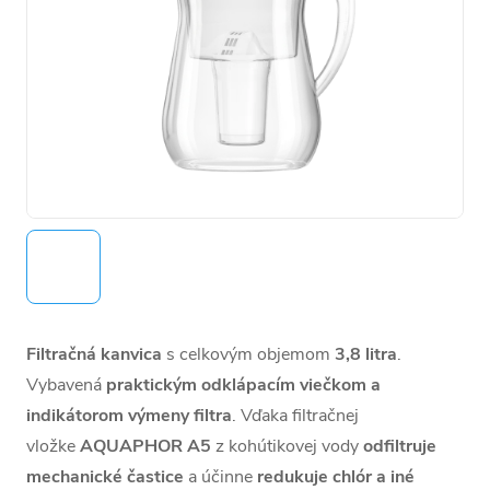
Filtračná kanvica
s celkovým objemom
3,8 litra
.
Vybavená
praktickým odklápacím viečkom a
indikátorom výmeny filtra
. Vďaka filtračnej
vložke
AQUAPHOR A5
z kohútikovej vody
odfiltruje
mechanické častice
a účinne
redukuje chlór a iné