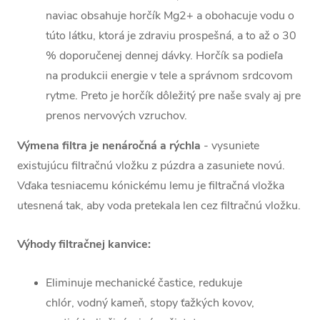
naviac obsahuje
horčík Mg2+ a obohacuje vodu o
túto látku, ktorá je zdraviu prospešná, a to až o 30
% doporučenej dennej dávky. Horčík sa podieľa
na produkcii energie v tele a správnom srdcovom
rytme. Preto je horčík dôležitý pre naše svaly aj pre
prenos nervových vzruchov.
Výmena filtra je nenáročná a rýchla
- vysuniete
existujúcu filtračnú vložku z púzdra a zasuniete novú.
Vďaka tesniacemu kónickému lemu je filtračná vložka
utesnená tak, aby voda pretekala len cez filtračnú vložku.
Výhody filtračnej kanvice:
Eliminuje mechanické častice, redukuje
chlór, vodný kameň, stopy ťažkých kovov,