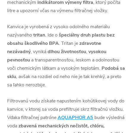
mechanickým
indikátorom výmeny filtra
, ktorý
počíta
litre a upozorní včas na výmenu filtračnej vložky.
Kanvica je vyrobená z vysoko odolného materiálu
nazývaného
tritan
. Ide o
š
peciálny druh plastu bez
obsahu škodlivého BPA
. Tritan je
zdravotne
nezávadný
, vyniká
dlhou životnosťou
,
vysokou
pevnosťou
a transparentnosťou, leskom a odolnosťou
voči chemickým látkam a vysokým teplotám.
Podobá sa
sklu
, avšak na rozdiel od neho nie je tak krehký, a preto
sa ľahko nerozbije.
Filtrovanú vodu získate napustením kohútikovej vody do
kanvice, v ktorej sa voda prefiltruje skrz filtračnú vložku.
Vďaka filtračnej patróne
AQUAPHOR A5
bude výsledná
voda
zbavená mechanických nečistôt, chlóru,