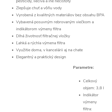
pesticídy, liečivá a iné nečistoty
Zlepšuje chuť a vôňu vody
Vyrobená z kvalitných materiálov bez obsahu BPA
Vybavená posuvným rebrovaným viečkom a
indikátorom výmeny filtra
Dlhá životnosť filtračnej vložky
Ľahká a rýchla výmena filtra
Využitie doma, v kancelárii aj na chate
Elegantný a praktický design
Parametre:
Celkový
objem: 3,8 l
Indikátor
výmeny
filtra: