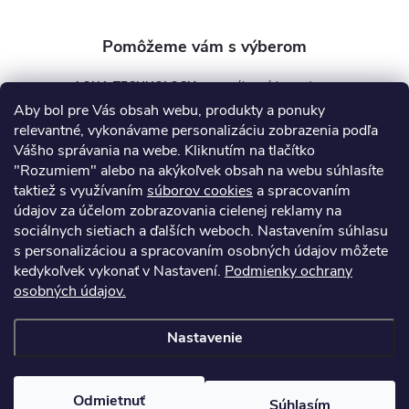
e
AQUA TECHNOLOGY s.r.o.
Aby bol pre Vás obsah webu, produkty a ponuky
info
@
aquatechnology.sk
relevantné, vykonávame personalizáciu zobrazenia podľa
Vášho správania na webe. Kliknutím na tlačítko
+421 911 991 394
"Rozumiem" alebo na akýkoľvek obsah na webu súhlasíte
taktiež s využívaním
súborov cookies
a spracovaním
údajov za účelom zobrazovania cielenej reklamy na
sociálnych sietiach a ďalších weboch. Nastavením súhlasu
Informácie pre vás
s personalizáciou a spracovaním osobných údajov môžete
kedykoľvek vykonať v Nastavení.
Podmienky ochrany
osobných údajov.
Kontakty
Obchodné podmienky
Technický dotazník
Nastavenie
Copyright 2026
AquaPro-Shop.sk
. Všetky práva vyhradené.
Upraviť
nastavenie cookies
Odmietnuť
Súhlasím