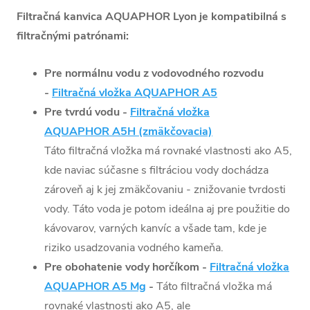
Filtračná kanvica AQUAPHOR Lyon je kompatibilná s
filtračnými patrónami:
Pre normálnu vodu z vodovodného rozvodu
-
Filtračná vložka AQUAPHOR A5
Pre tvrdú vodu -
Filtračná vložka
AQUAPHOR A5H (zmäkčovacia)
Táto filtračná vložka má rovnaké vlastnosti ako A5,
kde naviac súčasne s filtráciou vody dochádza
zároveň aj k jej zmäkčovaniu - znižovanie tvrdosti
vody. Táto voda je potom ideálna aj pre použitie do
kávovarov, varných kanvíc a všade tam, kde je
riziko usadzovania vodného kameňa.
Pre obohatenie vody horčíkom -
Filtračná vložka
AQUAPHOR A5 Mg
-
Táto filtračná vložka má
rovnaké vlastnosti ako A5, ale