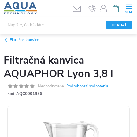
Prejsť
NÁKUPN
KOŠÍK
na
obsah
HĽADAŤ
Filtračné kanvice
Filtračná kanvica
AQUAPHOR Lyon 3,8 l
Neohodnotené
Podrobnosti hodnotenia
Kód:
AQC0001956