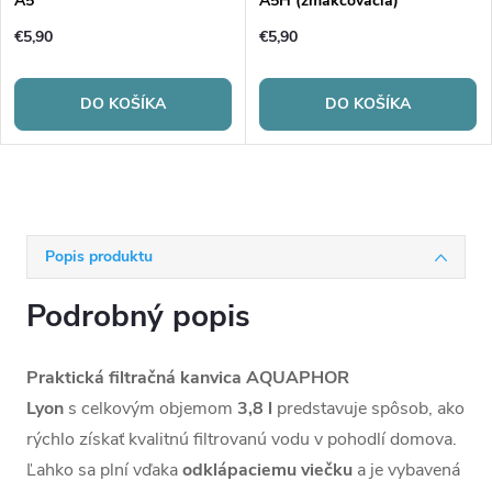
A5
A5H (zmäkčovacia)
€5,90
€5,90
DO KOŠÍKA
DO KOŠÍKA
Popis produktu
Podrobný popis
Praktická filtračná kanvica AQUAPHOR
Lyon
s celkovým objemom
3,8
l
predstavuje spôsob, ako
rýchlo získať kvalitnú filtrovanú vodu v pohodlí domova.
Ľahko sa plní vďaka
odklápaciemu viečku
a je vybavená