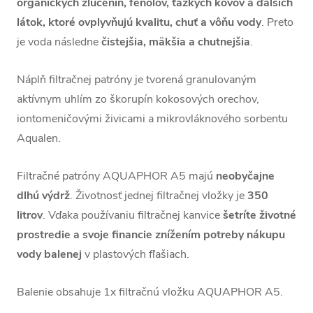
organických zlúčenín, fenolov, ťažkých kovov a ďalších
látok, ktoré ovplyvňujú kvalitu, chuť a vôňu vody
. Preto
je voda následne
čistejšia, mäkšia a chutnejšia
.
Náplň filtračnej patróny je tvorená granulovaným
aktívnym uhlím zo škorupín kokosových orechov,
iontomeničovými živicami a mikrovláknového sorbentu
Aqualen.
Filtračné patróny AQUAPHOR A5 majú
neobyčajne
dlhú výdrž
. Životnosť jednej filtračnej vložky je
350
litrov
. Vďaka používaniu filtračnej kanvice
šetríte životné
prostredie a svoje financie znížením potreby nákupu
vody balenej
v plastových fľašiach.
Balenie obsahuje 1x filtračnú vložku AQUAPHOR A5.