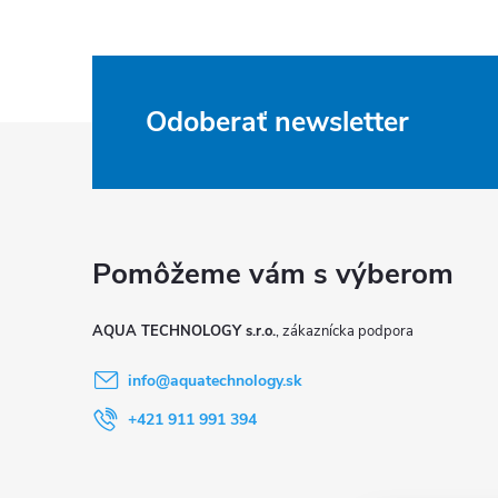
Odoberať newsletter
Z
á
p
ä
AQUA TECHNOLOGY s.r.o.
t
info
@
aquatechnology.sk
i
+421 911 991 394
e