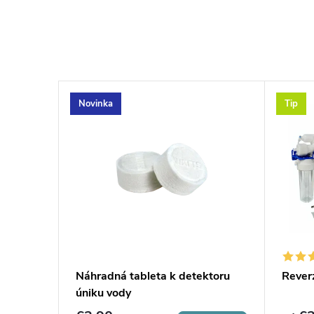
Novinka
Tip
O 60
Náhradná tableta k detektoru
Rever
úniku vody