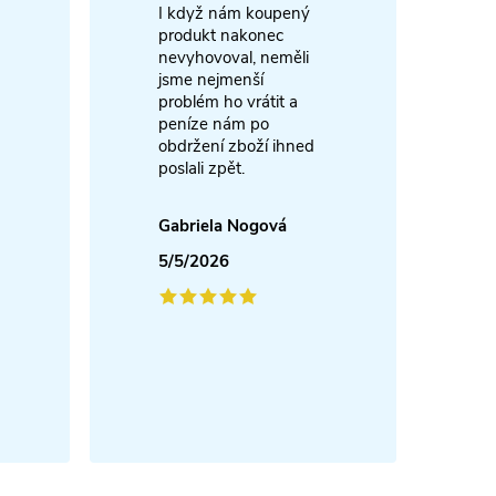
I když nám koupený
m
produkt nakonec
nevyhovoval, neměli
A
jsme nejmenší
problém ho vrátit a
4
peníze nám po
obdržení zboží ihned
poslali zpět.
Gabriela Nogová
5/5/2026