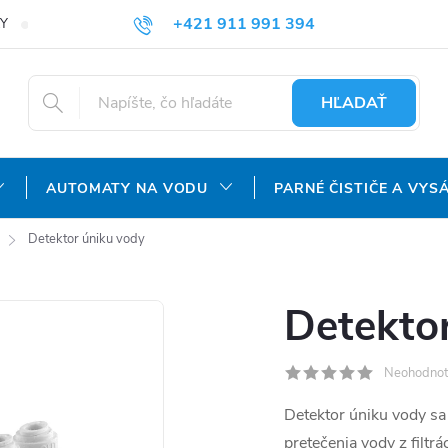
+421 911 991 394
Y
REKLAMAČNÝ PORIADOK
OCHRANA OSOBNÝCH ÚDAJOV
info@aquatechnology.sk
HĽADAŤ
AUTOMATY NA VODU
PARNÉ ČISTIČE A VYS
Detektor úniku vody
Detekto
Neohodnot
Detektor úniku vody sa 
pretečenia vody z filtr