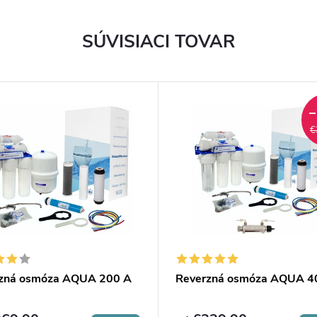
SÚVISIACI TOVAR
–
€
zná osmóza AQUA 200 A
Reverzná osmóza AQUA 4