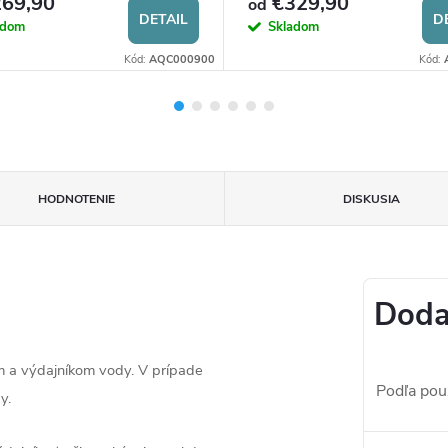
69,90
€329,90
od
DETAIL
D
adom
Skladom
Kód:
AQC000900
Kód:
HODNOTENIE
DISKUSIA
Doda
am a výdajníkom vody. V prípade
Podľa použ
y.