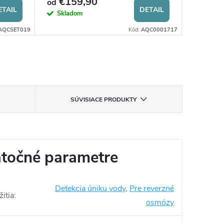
€159,90
€21
od
od
ETAIL
DETAIL
Skladom
Sklad
AQCSET019
Kód:
AQC0001717
SÚVISIACE PRODUKTY
točné parametre
Detekcia úniku vody
,
Pre reverzné
itia
:
osmózy