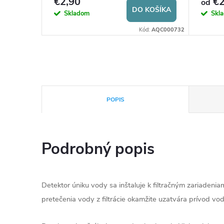
€2,90
€2
od
DETAIL
DO KOŠÍKA
Skladom
Skl
Kód:
6033
Kód:
AQC000732
POPIS
Podrobný popis
Detektor úniku vody sa inštaluje k filtračným zariadeni
pretečenia vody z filtrácie okamžite uzatvára prívod vod