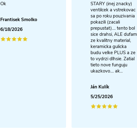
Ok
STARY (inej znacky)
ventilcek a vstrekovac
sa po roku pouzivania
Frantisek Smolko
pokazili (zacali
prepustat).... tento bol
6/18/2026
sice drahsi, ALE dufam
ze kvalitny material,
keramicka gulicka
budu velke PLUS a ze
to vydrzi dlhsie. Zatial
tieto nove funguju
ukazkovo.... ak...
Ján Kulík
5/25/2026