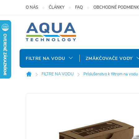
Prejsť
O NÁS
ČLÁNKY
FAQ
OBCHODNÉ PODMIENK
na
obsah
FILTRE NA VODU
ZMÄKČOVAČE VODY
FILTRE NA VODU
Príslušenstvo k filtrom na vodu
Domov