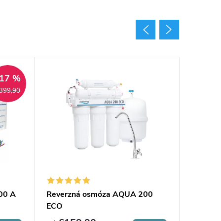
17 %
399,90
00 A
Reverzná osmóza AQUA 200
Reverz
ECO
ECO