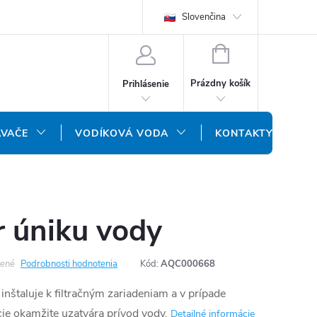
REKLAMAČNÝ FORMULÁR
DOPRAVA A PLATBA
Slovenčina
DOPRAVA P
NÁKUPNÝ
KOŠÍK
Prázdny košík
Prihlásenie
ÁVAČE
VODÍKOVÁ VODA
KONTAKTY
r úniku vody
ené
Podrobnosti hodnotenia
Kód:
AQC000668
inštaluje k filtračným zariadeniam a v prípade
ácie okamžite uzatvára prívod vody.
Detailné informácie