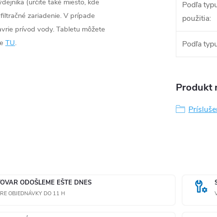
dejníka (určite také miesto, kde
Podľa typ
filtračné zariadenie. V prípade
použitia
:
avrie prívod vody. Tabletu môžete
pe
TU
.
Podľa typu 
Produkt n
Prísluše
TOVAR ODOŠLEME EŠTE DNES
RE OBJEDNÁVKY DO 11 H