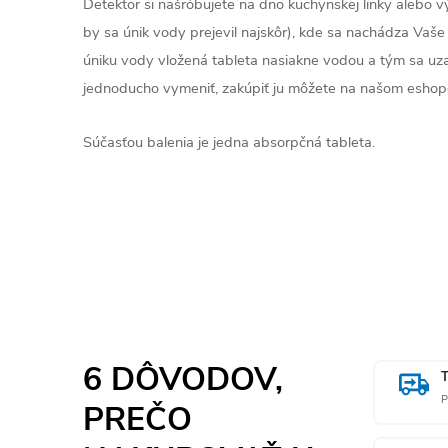
Detektor si našróbujete na dno kuchynskej linky alebo vý
by sa únik vody prejevil najskôr), kde sa nachádza Vaše 
úniku vody vložená tableta nasiakne vodou a tým sa uz
jednoducho vymeniť, zakúpiť ju môžete na našom esho
Súčasťou balenia je jedna absorpčná tableta.
6 DÔVODOV,
P
PREČO