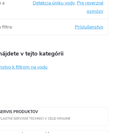
u a
Detekcia úniku vody
,
Pre reverzné
osmózy
filtra
:
Príslušenstvo
ájdete v tejto kategórii
nstvo k filtrom na vodu
SERVIS PRODUKTOV
VLASTNÍ SERVISNÍ TECHNICI V CELEJ KRAJINE