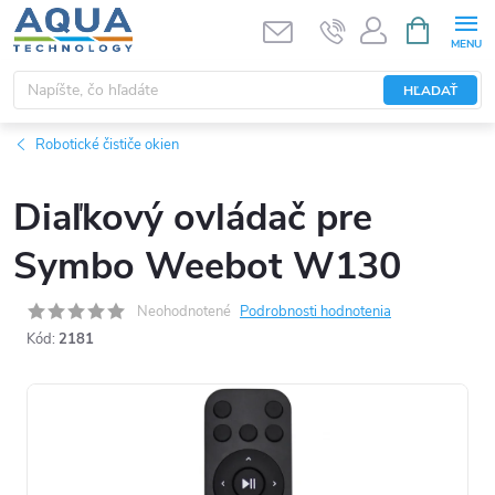
Prejsť
NÁKUPN
KOŠÍK
na
obsah
HĽADAŤ
Robotické čističe okien
Diaľkový ovládač pre
Symbo Weebot W130
Neohodnotené
Podrobnosti hodnotenia
Kód:
2181