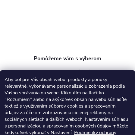
t
i
e
AQUA TECHNOLOGY s.r.o.
Aby bol pre Vás obsah webu, produkty a ponuky
info
@
aquatechnology.sk
relevantné, vykonávame personalizáciu zobrazenia podľa
Vášho správania na webe. Kliknutím na tlačítko
+421 911 991 394
"Rozumiem" alebo na akýkoľvek obsah na webu súhlasíte
taktiež s využívaním
súborov cookies
a spracovaním
údajov za účelom zobrazovania cielenej reklamy na
sociálnych sietiach a ďalších weboch. Nastavením súhlasu
Informácie pre vás
s personalizáciou a spracovaním osobných údajov môžete
kedykoľvek vykonať v Nastavení.
Podmienky ochrany