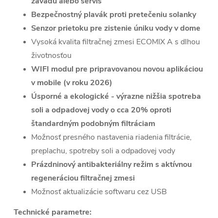
závadu alebo servis
Bezpečnostný plavák proti pretečeniu solanky
Senzor prietoku pre zistenie úniku vody v dome
Vysoká kvalita filtračnej zmesi ECOMIX A s dlhou
životnosťou
WIFI modul pre pripravovanou novou aplikáciou
v mobile (v roku 2026)
Úsporné a ekologické - výrazne nižšia spotreba
soli a odpadovej vody o cca 20% oproti
štandardným podobným filtráciam
Možnosť presného nastavenia riadenia filtrácie,
preplachu, spotreby soli a odpadovej vody
Prázdninový antibakteriálny režim s aktívnou
regeneráciou filtračnej zmesi
Možnosť aktualizácie softwaru cez USB
Technické parametre: