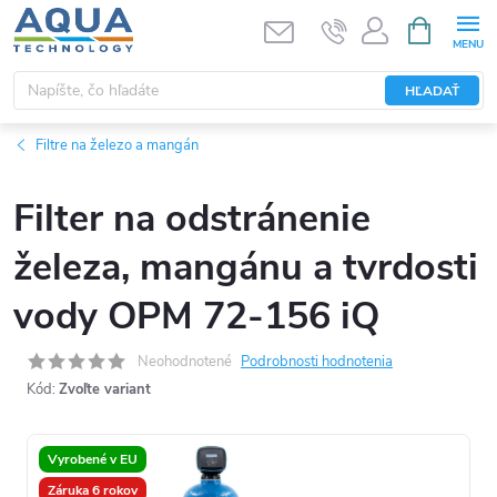
Prejsť
NÁKUPN
KOŠÍK
na
obsah
HĽADAŤ
Filtre na železo a mangán
Filter na odstránenie
železa, mangánu a tvrdosti
vody OPM 72-156 iQ
Neohodnotené
Podrobnosti hodnotenia
Kód:
Zvoľte variant
Vyrobené v EU
Záruka 6 rokov