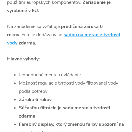
použitím európskych komponentov.
Zariadenie je
vyrobené v EU.
Na zariadenie sa vzťahuje
predlžená záruka 6
rokov
. Filte je dodávaný so
sadou na meranie tvrdosti
vody
zdarma
.
Hlavné výhody:
Jednoduché menu a ovládanie
Možnosť regulácie tvrdosti vody filtrovanej vody
podľa potreby
Záruka 6 rokov
Súčasťou filtrácie je sada merania tvrdosti
zdarma
Farebný display, ktorý zmenou farby upozorní na