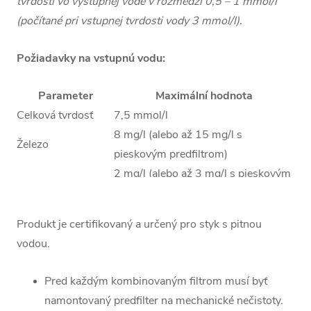
tvrdosti vo výstupnej vode v rozmedzí 0,5 – 1 mmol/l
(počítané pri vstupnej tvrdosti vody 3 mmol/l).
Požiadavky na vstupnú vodu:
Parameter
Maximální hodnota
Celková tvrdosť
7,5 mmol/l
8 mg/l (alebo až 15 mg/l s
Železo
pieskovým predfiltrom)
2 mg/l (alebo až 3 mg/l s pieskovým
Mangán
predfiltrom)
Celková
4000 mg/l
Produkt je certifikovaný a určený pro styk s pitnou
mineralizácia
vodou.
Organické látky
do 20 mg/l (zníženie cca o 50 %)
(CHSK Mn)
Pred každým kombinovaným filtrom musí byť
Amónne ióny
do 4 mg/l (zníženie cca o 50 %)
namontovaný predfilter na mechanické nečistoty.