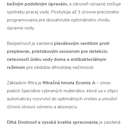
bežným podobným úpravám,
a zároveň výrazne znižuje
spotrebu pracej vody. Poskytuje až 3 úrovne precízneho
programovania pre dosiahnutie optimálneho chodu
úpravne vody.
Bezpečnosť je zaistená
plavákovým ventilom proti
preplnenie, prietokovým senzorom pre detekciu
netesností úniku vody doma a antibakteriálnym
režimom
pre obdobie dlhodobej nečinnosti.
Základom filtra je
filtračná hmota Ecomix A
– zmes
piatich špeciálne vybraných materiálov, ktoré sa v stlpci
automaticky rozvrství do optimálnych vrstiev a umožní
účinnú iónovú výmenu a absorpciu.
Dlhá životnosť a vysoká kvalita spracovania
je zaistená