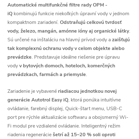
Automatické multifunkčné filtre rady OPM -
iQ
kombinujú funkcie niekoľkých úpravní vody v jednom
kompaktnom zariadení.
Odstraňujú celkovú tvrdosť
vody, železo, mangán, amónne ióny aj organické látky
.
Sú určené na inštaláciu na hlavný prívod vody a
zaišťujú
tak komplexnú ochranu vody v celom objekte alebo
prevádzke
. Predstavuje ideálne riešenie pre úpravu
vody
v bytových domoch, hoteloch, komerčných
prevádzkach, farmách a priemysle
.
Zariadenie je vybavené
riadiacou jednotkou novej
generácie Autotrol Easy iQ
, ktorá ponúka intuitívne
ovládanie, farebný displej, Quick-štart menu, USB-C
port pre rýchle aktualizácie softwaru a obojsmerný
Wi-
Fi modul pre vzdialené ovládanie. Inteligentný režim
riadenia regenerácie
šetrí až 15–20 % soli oproti