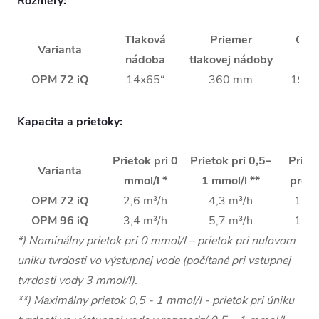
Rozmery:
Tlaková
Priemer
Cel
Varianta
nádoba
tlakovej nádoby
vý
OPM 72 iQ
14x65“
360 mm
192
OPM 96 iQ
16x65“
410 mm
204
OPM 132 iQ
18x65“
464 mm
210
Kapacita a prietoky:
OPM 156 iQ
21x60“
540 mm
198
Prietok pri 0
Prietok pri 0,5–
Prieto
Varianta
mmol/l *
1 mmol/l **
prep
OPM 72 iQ
2,6 m³/h
4,3 m³/h
1,3 
OPM 96 iQ
3,4 m³/h
5,7 m³/h
1,8 
*) Nominálny prietok pri 0 mmol/l – prietok pri nulovom
OPM 132 iQ
4,6 m³/h
5,7 m³/h
2,7 
uniku tvrdosti vo výstupnej vode (počítané pri vstupnej
OPM 156 iQ
5,5 m³/h
5,7 m³/h
3,4 
tvrdosti vody 3 mmol/l).
**) Maximálny prietok 0,5 - 1 mmol/l - prietok pri úniku