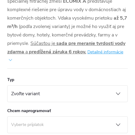
špeciálnej filtračnej zmesi
ECOMIX A
predstavuje
komplexné riešenie pre úpravu vody v domácnostiach aj
komerčných objektoch. Vďaka vysokému prietoku
až 5,7
m³/h
(podľa zvolenej varianty) je možné ho využiť aj pre
bytové domy, hotely, komerčné prevádzky, farmy a v
priemysle.
Súčasťou je
sada pre meranie tvrdosti vody
zdarma
a
predĺžená záruka 6 rokov.
Detailné informácie
Typ
Chcem naprogramovať