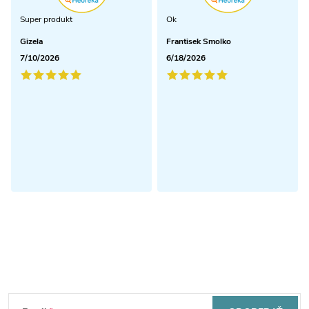
Super produkt
Ok
Gizela
Frantisek Smolko
7/10/2026
6/18/2026
Odoberať newsletter
Z