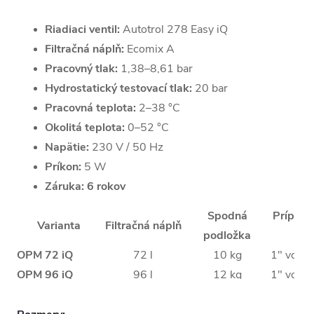
Riadiaci ventil:
Autotrol 278 Easy iQ
Filtračná náplň:
Ecomix A
Pracovný tlak:
1,38–8,61 bar
Hydrostatický testovací tlak:
20 bar
Pracovná teplota:
2–38 °C
Okolitá teplota:
0–52 °C
Napätie:
230 V / 50 Hz
Príkon:
5 W
Záruka: 6 rokov
Spodná
Prípojky
Varianta
Filtračná náplň
podložka
výs
OPM 72 iQ
72 l
10 kg
1″ vonkaj
OPM 96 iQ
96 l
12 kg
1″ vonkaj
OPM 132 iQ
132 l
25 kg
1″ vonkaj
OPM 156 iQ
156 l
30 kg
1″ vonkaj