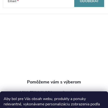
Email
ODOBERAŤ
á
p
ä
t
i
e
AQUA TECHNOLOGY s.r.o.
Aby bol pre Vás obsah webu, produkty a ponuky
info
@
aquatechnology.sk
relevantné, vykonávame personalizáciu zobrazenia podľa