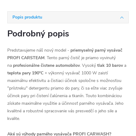
Popis produktu
Podrobný popis
Predstavujeme náš nový model -
priemyselný parný vysávač
PROFI CARSTEAM
. Tento parný čistič je priamo vyvinutý
na
profesionálne čistene automobilov
. Vysoký
tlak 10 barov
a
teplota pary 190°C
+ výkonný vysávač 1000 W zaistí
maximálnu efektivitu a čistiaci účinok spoločne s možnosťou
"prístreku" detergentu priamo do pary, či sa ešte viac zvyšuje
účinok pary pri čistení čalúnenia a tkanín. Touto kombináciou
získate maximálne využitie a účinnosť parného vysávača. Jeho
kvalitné a robustné spracovanie vás presvedčí o jeho sile a
kvalite.
Aké sú výhody parného vysávača PROFI CARWASH?