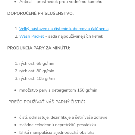
Antical - prostriedok proti vodnému kameňu
DOPORUČENÉ PRÍSLUŠENSTVO:
Veľký nástavec na čistenie kobercov a čalúnenia
Wash Packet
- sada najpoužívanejších kefiek
PRODUKCIA PARY ZA MINÚTU:
rýchlosť: 65 gr/min
rýchlosť: 80 gr/min
rýchlosť: 105 gr/min
množstvo pary s detergentom 150 gr/min
PREČO POUŽÍVAŤ NÁŠ PARNÝ ČISTIČ?
čistí, odmasťuje, dezinfikuje a šetrí vaše zdravie
zvládne celodennú nepretržitú prevádzku
ľahká manipulácia a jednoduchá obsluha