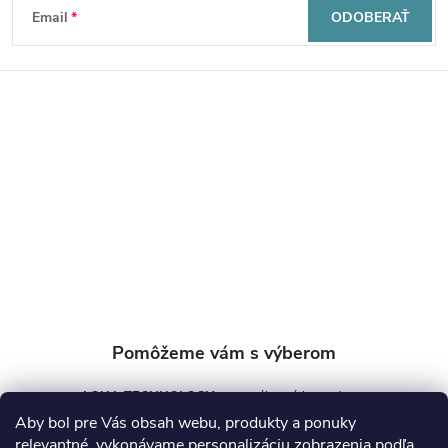
Z
Email
ODOBERAŤ
á
p
ä
t
i
e
AQUA TECHNOLOGY s.r.o.
Aby bol pre Vás obsah webu, produkty a ponuky
info
@
aquatechnology.sk
relevantné, vykonávame personalizáciu zobrazenia podľa