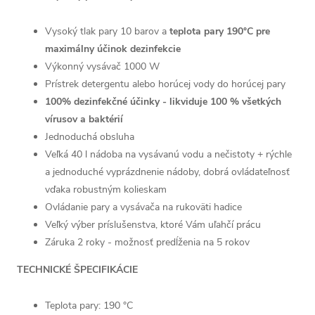
Vysoký tlak pary 10 barov a
teplota pary 190°C pre
maximálny účinok dezinfekcie
Výkonný vysávač 1000 W
Prístrek detergentu alebo horúcej vody do horúcej pary
100% dezinfekčné účinky - likviduje 100 % všetkých
vírusov a baktérií
Jednoduchá obsluha
Veľká 40 l nádoba na vysávanú vodu a nečistoty + rýchle
a jednoduché vyprázdnenie nádoby, dobrá ovládateľnosť
vďaka robustným kolieskam
Ovládanie pary a vysávača na rukoväti hadice
Veľký výber príslušenstva, ktoré Vám uľahčí prácu
Záruka 2 roky - možnosť predĺženia na 5 rokov
TECHNICKÉ ŠPECIFIKÁCIE
Teplota pary: 190 °C