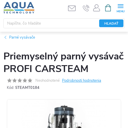
Prejsť
NÁKUPN
KOŠÍK
na
obsah
HĽADAŤ
Parné vysávače
Priemyselný parný vysávač
PROFI CARSTEAM
Neohodnotené
Podrobnosti hodnotenia
Kód:
STEAMT0184