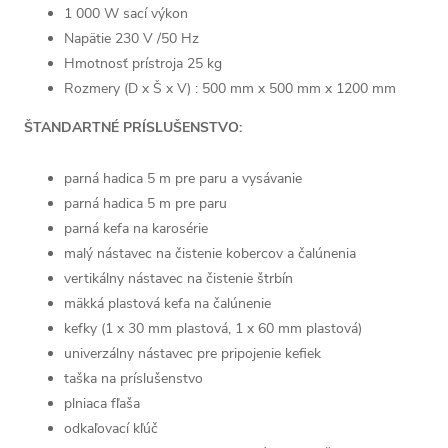
1 000 W sací výkon
Napätie 230 V /50 Hz
Hmotnosť prístroja 25 kg
Rozmery (D x Š x V) : 500 mm x 500 mm x 1200 mm
ŠTANDARTNÉ PRÍSLUŠENSTVO:
parná hadica 5 m pre paru a vysávanie
parná hadica 5 m pre paru
parná kefa na karosérie
malý nástavec na čistenie kobercov a čalúnenia
vertikálny nástavec na čistenie štrbín
mäkká plastová kefa na čalúnenie
kefky (1 x 30 mm plastová, 1 x 60 mm plastová)
univerzálny nástavec pre pripojenie kefiek
taška na príslušenstvo
plniaca fľaša
odkaľovací kľúč