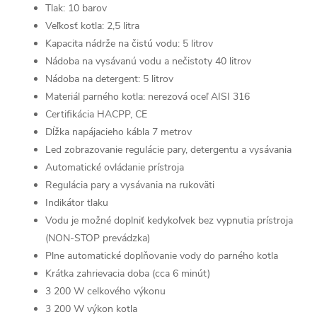
Tlak: 10 barov
Veľkosť kotla: 2,5 litra
Kapacita nádrže na čistú vodu: 5 litrov
Nádoba na vysávanú vodu a nečistoty 40 litrov
Nádoba na detergent: 5 litrov
Materiál parného kotla: nerezová oceľ AISI 316
Certifikácia HACPP, CE
Dĺžka napájacieho kábla 7 metrov
Led zobrazovanie regulácie pary, detergentu a vysávania
Automatické ovládanie prístroja
Regulácia pary a vysávania na rukoväti
Indikátor tlaku
Vodu je možné doplniť kedykoľvek bez vypnutia prístroja
(NON-STOP prevádzka)
Plne automatické doplňovanie vody do parného kotla
Krátka zahrievacia doba (cca 6 minút)
3 200 W celkového výkonu
3 200 W výkon kotla