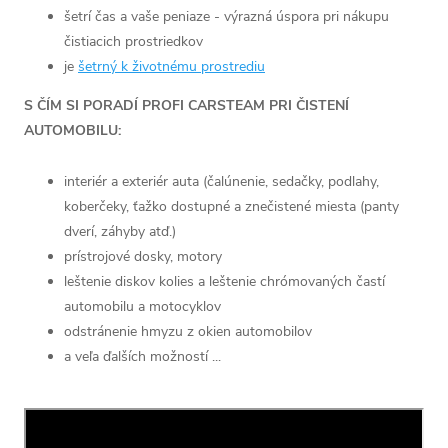
šetrí čas a vaše peniaze - výrazná úspora pri nákupu
čistiacich prostriedkov
je
šetrný k životnému prostrediu
S ČÍM SI PORADÍ PROFI CARSTEAM PRI ČISTENÍ
AUTOMOBILU:
interiér a exteriér auta (čalúnenie, sedačky, podlahy,
koberčeky, ťažko dostupné a znečistené miesta (panty
dverí, záhyby atď.)
prístrojové dosky, motory
leštenie diskov kolies a leštenie chrómovaných častí
automobilu a motocyklov
odstránenie hmyzu z okien automobilov
a veľa ďalších možností ...