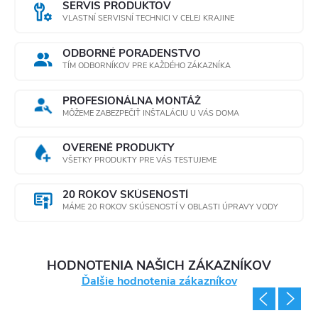
SERVIS PRODUKTOV
i
VLASTNÍ SERVISNÍ TECHNICI V CELEJ KRAJINE
e
ODBORNÉ PORADENSTVO
TÍM ODBORNÍKOV PRE KAŽDÉHO ZÁKAZNÍKA
p
r
PROFESIONÁLNA MONTÁŽ
MÔŽEME ZABEZPEČIŤ INŠTALÁCIU U VÁS DOMA
v
OVERENÉ PRODUKTY
k
VŠETKY PRODUKTY PRE VÁS TESTUJEME
y
20 ROKOV SKÚSENOSTÍ
MÁME 20 ROKOV SKÚSENOSTÍ V OBLASTI ÚPRAVY VODY
v
ý
HODNOTENIA NAŠICH ZÁKAZNÍKOV
p
Ďalšie hodnotenia zákazníkov
i