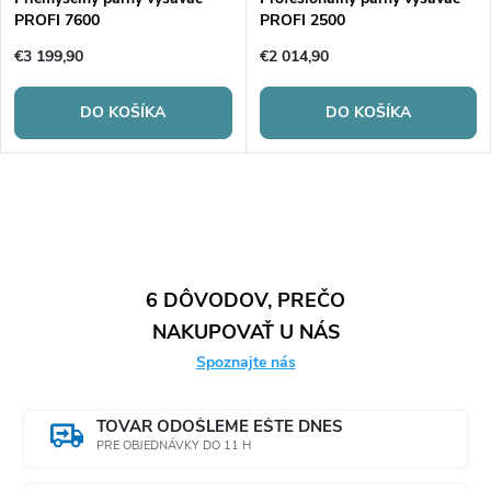
PROFI 7600
PROFI 2500
€3 199,90
€2 014,90
DO KOŠÍKA
DO KOŠÍKA
O
v
l
6 DÔVODOV, PREČO
NAKUPOVAŤ U NÁS
á
Spoznajte nás
d
a
TOVAR ODOŠLEME EŠTE DNES
PRE OBJEDNÁVKY DO 11 H
c