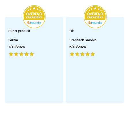
s
u
Super produkt
Ok
Gizela
Frantisek Smolko
7/10/2026
6/18/2026