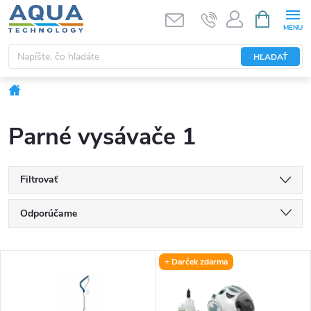
Prejsť
NÁKUPN
KOŠÍK
na
obsah
HĽADAŤ
Domov
Parné vysávače 1
Filtrovať
R
Odporúčame
a
Najlacnejšie
V
+ Darček zdarma
Najdrahšie
d
ý
Najpredávanejšie