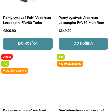
k
t
t
o
Parný vysávač Polti Vaporetto
Parný vysávač Vaporetto
Lecoaspira FAV80 Turbo
Lecoaspira FAV50 Multifloor
o
Intelligence
v
€809,90
€649,90
v
DO KOŠÍKA
DO KOŠÍKA
Akcia
Tip
Tip
+ Darček zdarma
+ Darček zdarma
Priemyselný parný vysávač
Profesionálny parný vysávač