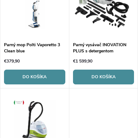
e
p
Abecedne
n
i
i
s
e
Parný mop Polti Vaporetto 3
Parný vysávač INOVATION
Clean blue
PLUS s detergentom
p
p
€379,90
€1 599,90
r
r
DO KOŠÍKA
DO KOŠÍKA
o
o
d
d
u
u
k