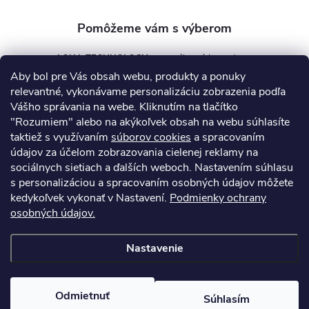
AQUA TECHNOLOGY s.r.o.
Aby bol pre Vás obsah webu, produkty a ponuky
info
@
aquatechnology.sk
relevantné, vykonávame personalizáciu zobrazenia podľa
Vášho správania na webe. Kliknutím na tlačítko
+421 911 991 394
"Rozumiem" alebo na akýkoľvek obsah na webu súhlasíte
taktiež s využívaním
súborov cookies
a spracovaním
údajov za účelom zobrazovania cielenej reklamy na
sociálnych sietiach a ďalších weboch. Nastavením súhlasu
Informácie pre vás
s personalizáciou a spracovaním osobných údajov môžete
kedykoľvek vykonať v Nastavení.
Podmienky ochrany
osobných údajov.
Kontakty
Obchodné podmienky
Technický dotazník
Nastavenie
Copyright 2026
AquaPro-Shop.sk
. Všetky práva vyhradené.
Upraviť
nastavenie cookies
Odmietnuť
Súhlasím