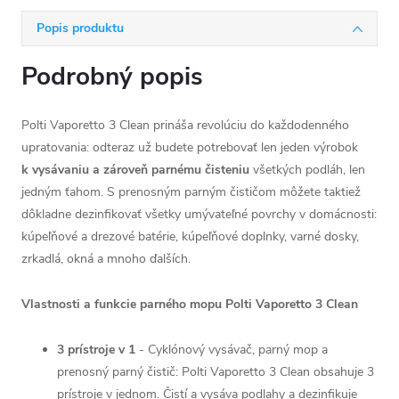
Popis produktu
Podrobný popis
Polti Vaporetto 3 Clean prináša revolúciu do každodenného
upratovania: odteraz už budete potrebovať len jeden výrobok
k vysávaniu a zároveň parnému čisteniu
všetkých podláh, len
jedným ťahom. S prenosným parným čističom môžete taktiež
dôkladne dezinfikovať všetky umývateľné povrchy v domácnosti:
kúpeľňové a drezové batérie, kúpeľňové doplnky, varné dosky,
zrkadlá, okná a mnoho ďalších.
Vlastnosti a funkcie parného mopu Polti Vaporetto 3 Clean
3 prístroje v 1
- Cyklónový vysávač, parný mop a
prenosný parný čistič: Polti Vaporetto 3 Clean obsahuje 3
prístroje v jednom. Čistí a vysáva podlahy a dezinfikuje