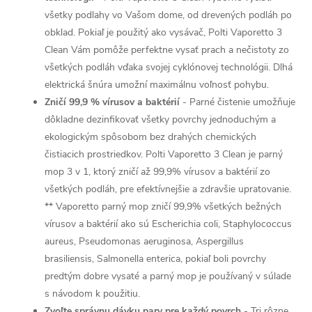
všetky podlahy vo Vašom dome, od drevených podláh po
obklad. Pokiaľ je použitý ako vysávač, Polti Vaporetto 3
Clean Vám pomôže perfektne vysať prach a nečistoty zo
všetkých podláh vďaka svojej cyklónovej technológii. Dlhá
elektrická šnúra umožní maximálnu voľnosť pohybu.
Zničí 99,9 % vírusov a baktérií
- Parné čistenie umožňuje
dôkladne dezinfikovať všetky povrchy jednoduchým a
ekologickým spôsobom bez drahých chemických
čistiacich prostriedkov. Polti Vaporetto 3 Clean je parný
mop 3 v 1, ktorý zničí až 99,9% vírusov a baktérií zo
všetkých podláh, pre efektívnejšie a zdravšie upratovanie.
** Vaporetto parný mop zničí 99,9% všetkých bežných
vírusov a baktérií ako sú Escherichia coli, Staphylococcus
aureus, Pseudomonas aeruginosa, Aspergillus
brasiliensis, Salmonella enterica, pokiaľ boli povrchy
predtým dobre vysaté a parný mop je používaný v súlade
s návodom k použitiu.
Zvoľte správnu dávku pary pre každý povrch
- Tri rôzne