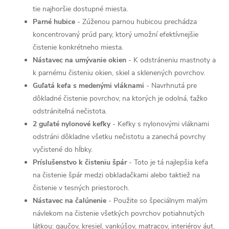
tie najhoršie dostupné miesta.
Parné hubice
- Zúženou parnou hubicou prechádza
koncentrovaný prúd pary, ktorý umožní efektívnejšie
čistenie konkrétneho miesta.
Nástavec na umývanie okien
- K odstráneniu mastnoty a
k parnému čisteniu okien, skiel a sklenených povrchov.
Guľatá kefa s medenými vláknami
- Navrhnutá pre
dôkladné čistenie povrchov, na ktorých je odolná, ťažko
odstrániteľná nečistota.
2 guľaté nylonové kefky
- Kefky s nylonovými vláknami
odstráni dôkladne všetku nečistotu a zanechá povrchy
vyčistené do hĺbky.
Príslušenstvo k čisteniu špár
- Toto je tá najlepšia kefa
na čistenie špár medzi obkladačkami alebo taktiež na
čistenie v tesných priestoroch.
Nástavec na čalúnenie
- Použite so špeciálnym malým
návlekom na čistenie všetkých povrchov potiahnutých
látkou: gaučov, kresiel, vankúšov, matracov, interiérov áut.