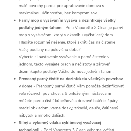
malé povrchy parou, pre upratovanie domova s
maximálnou účinnosťou, bez kompromisov.
Parný mop s vysávaním vysáva a dezinfikuje všetky
podlahy jedným ťahom
- Polti Vaporetto 3 Clean je parný
mop s vysávačom, ktorý v okamihu vyčistí celý dom.
Hľadáte rozumné riešenie, ktoré skráti čas na čistenie
Vašej podlahy na polovičnú dobu?
Vyberte si nastavenie vysávanie a parné čistenie v
jednom, takto vysajete prach a nečistoty a zároveň
dezinfikujete podlahy Vášho domova jedným ťahom.
Prenosný parný čistič na dezinfekciu všetkých povrchov
v dome
- Prenosný parný čistič Vám pomôže dezinfikovať
veľa rôznych povrchov: s 9 priloženými nástavcami
môžete parou čistiť kúpeľňové a drezové batérie, špáry
medzi obkladom, varné dosky, zrkadlá, gauče, čalúnený
nábytok a mnoho ďalších.
Silný a výkonný vďaka cyklónovej vysávacej
technológii
- Polti Vaporetto 3 Clean výborne vyčistí