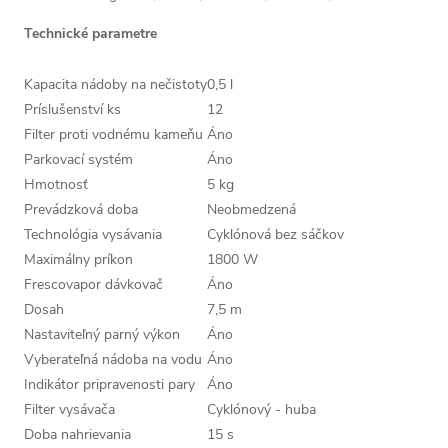
Technické parametre
Kapacita nádoby na nečistoty
0,5 l
Príslušenství ks
12
Filter proti vodnému kameňu
Áno
Parkovací systém
Áno
Hmotnosť
5 kg
Prevádzková doba
Neobmedzená
Technológia vysávania
Cyklónová bez sáčkov
Maximálny príkon
1800 W
Frescovapor dávkovač
Áno
Dosah
7,5 m
Nastaviteľný parný výkon
Áno
Vyberateľná nádoba na vodu
Áno
Indikátor pripravenosti pary
Áno
Filter vysávača
Cyklónový - huba
Doba nahrievania
15 s