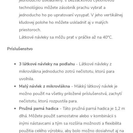
jednoducho uskladnený: s bezsáčkovou cyklónovou
technológiou môžete zásobník prachu vybrať a
jednoducho ho po upratovaní vysypať. V jeho vertikálnej
kľudovej polohe ho môžete uskladniť aj v malých
priestoroch.
Látkové návleky sa môžu prať v práčke až na 40°C.
Príslušenstvo
3 látkové návleky na podlahu
- Látkové návleky z
mikrovlákna jednoducho zotrú nečistotu, ktorú para
uvoľnila.
Malý návlek z mikrovlákna
- Mäkký látkový návlek je
možno použiť na všetky priložené príslušenstvá, zachytí
nečistotu, ktorú rozpustila para.
Pružná parná hadica
- Táto pružná parná hadica je 1,2 m
dlhá. Môžete použiť samostatne alebo v kombinácii s
inými nástavcami a tým sa rozšíria možnosti a flexibilita
použitia celého výrobku, aby bolo možno dosiahnuť aj na