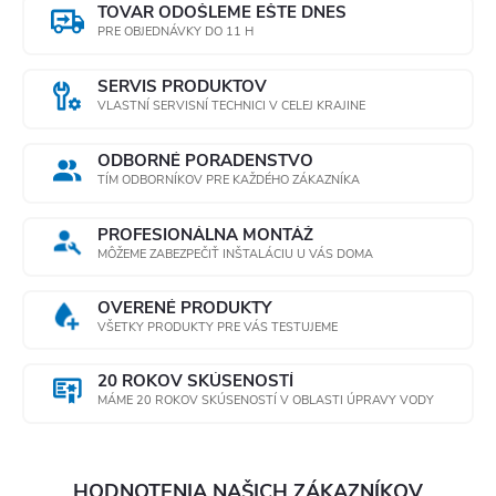
TOVAR ODOŠLEME EŠTE DNES
PRE OBJEDNÁVKY DO 11 H
SERVIS PRODUKTOV
VLASTNÍ SERVISNÍ TECHNICI V CELEJ KRAJINE
ODBORNÉ PORADENSTVO
TÍM ODBORNÍKOV PRE KAŽDÉHO ZÁKAZNÍKA
PROFESIONÁLNA MONTÁŽ
MÔŽEME ZABEZPEČIŤ INŠTALÁCIU U VÁS DOMA
OVERENÉ PRODUKTY
VŠETKY PRODUKTY PRE VÁS TESTUJEME
20 ROKOV SKÚSENOSTÍ
MÁME 20 ROKOV SKÚSENOSTÍ V OBLASTI ÚPRAVY VODY
HODNOTENIA NAŠICH ZÁKAZNÍKOV