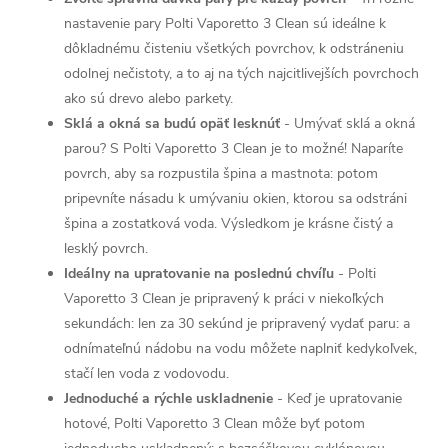
nastavenie pary Polti Vaporetto 3 Clean sú ideálne k
dôkladnému čisteniu všetkých povrchov, k odstráneniu
odolnej nečistoty, a to aj na tých najcitlivejších povrchoch
ako sú drevo alebo parkety.
Sklá a okná sa budú opäť lesknúť
- Umývať sklá a okná
parou? S Polti Vaporetto 3 Clean je to možné! Naparíte
povrch, aby sa rozpustila špina a mastnota: potom
pripevníte násadu k umývaniu okien, ktorou sa odstráni
špina a zostatková voda. Výsledkom je krásne čistý a
lesklý povrch.
Ideálny na upratovanie na poslednú chvíľu
- Polti
Vaporetto 3 Clean je pripravený k práci v niekoľkých
sekundách: len za 30 sekúnd je pripravený vydať paru: a
odnímateľnú nádobu na vodu môžete naplniť kedykoľvek,
stačí len voda z vodovodu.
Jednoduché a rýchle uskladnenie
- Keď je upratovanie
hotové, Polti Vaporetto 3 Clean môže byť potom