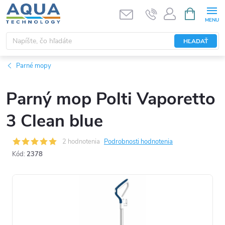
Prejsť
NÁKUPN
KOŠÍK
na
obsah
HĽADAŤ
Parné mopy
Parný mop Polti Vaporetto
3 Clean blue
2 hodnotenia
Podrobnosti hodnotenia
Kód:
2378