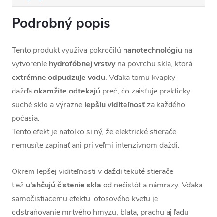
Podrobný popis
Tento produkt využíva pokročilú
nanotechnológiu
na
vytvorenie
hydrofóbnej
vrstvy
na povrchu skla, ktorá
extrémne
odpudzuje
vodu
. Vďaka tomu kvapky
dažďa
okamžite
odtekajú
preč, čo zaisťuje prakticky
suché sklo a výrazne
lepšiu
viditeľnosť
za každého
počasia.
Tento efekt je natoľko silný, že elektrické stierače
nemusíte zapínať ani pri veľmi intenzívnom daždi.
Okrem lepšej viditeľnosti v daždi tekuté stierače
tiež
uľahčujú
čistenie
skla
od nečistôt a námrazy. Vďaka
samočistiacemu efektu lotosového kvetu je
odstraňovanie mrtvého hmyzu, blata, prachu aj ľadu