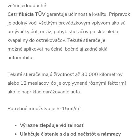
veľmi jednoduché.
Cetrifikácia TÜV
garantuje účinnosť a kvalitu. Prípravok
je odolný voči všetkým prevádzkovým vplyvom ako sú
umývačky áut, mráz, pohyb stieračov po skle alebo
kvapaliny do ostrekovačov. Tekuté stierače je
možné
aplikovať na čelné, bočné aj zadné sklá
automobilu.
Tekuté stierače majú životnosť až 30 000 kilometrov
alebo 12 mesiacov, čo je ovplyvnené rôznými faktormi
ako je napríklad garážovanie auta.
2
Potrebné množstvo je 5-15ml/m
.
Výrazne zlepšuje viditelnosť
Uľahčuje čistenie skla od nečistôt a námrazy