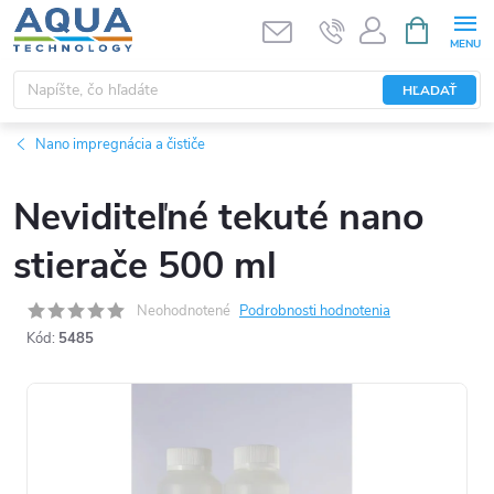
Prejsť
NÁKUPN
KOŠÍK
na
obsah
HĽADAŤ
Nano impregnácia a čističe
Neviditeľné tekuté nano
stierače 500 ml
Neohodnotené
Podrobnosti hodnotenia
Kód:
5485