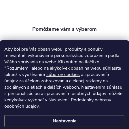
i
e
AQUA TECHNOLOGY s.r.o.
Aby bol pre Vás obsah webu, produkty a ponuky
info
@
aquatechnology.sk
relevantné, vykonávame personalizáciu zobrazenia podľa
Vášho správania na webe. Kliknutím na tlačítko
+421 911 991 394
"Rozumiem" alebo na akýkoľvek obsah na webu súhlasíte
taktiež s využívaním
súborov cookies
a spracovaním
údajov za účelom zobrazovania cielenej reklamy na
sociálnych sietiach a ďalších weboch. Nastavením súhlasu
Informácie pre vás
s personalizáciou a spracovaním osobných údajov môžete
kedykoľvek vykonať v Nastavení.
Podmienky ochrany
osobných údajov.
Kontakty
Obchodné podmienky
Technický dotazník
Nastavenie
Copyright 2026
AquaPro-Shop.sk
. Všetky práva vyhradené.
Upraviť