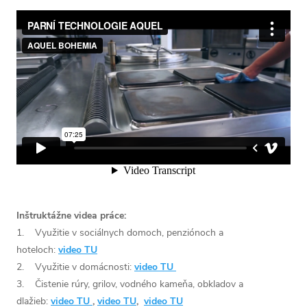
Inštruktážne videa práce:
1. Využitie v sociálnych domoch, penziónoch a
hoteloch:
video TU
2. Využitie v domácnosti:
video TU
3. Čistenie rúry, grilov, vodného kameňa, obkladov a
dlažieb:
video TU
,
video TU
,
video TU