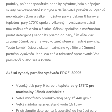
podniky, poľnohospodárske podniky, výrobne jedla a nápojov,
sklady, veľkokapacitné kuchyne a ďalšie veľké prevádzky. Vysoký
nepretržitý výkon a veľké množstvo pary s tlakom 8 barov a
teplotou pary 170°C spolu s výkonným vysávačom zaistí
maximálnu efektivitu a čistiaci účinok spoločne s možnosťou
pridať detergent ( saponát) priamo do pary, čím ešte viac
zvyšuje účinok pary na vysoko znečistené a mastné povrchy.
Touto kombináciou získate maximálne využitie a účinnosť
parného vysávača. Jeho kvalitné a robustné spracovanie Vás
presvedčí o jeho sile a kvalite.
Aké sú výhody parného vysávača PROFI 8000?
Vysoký tlak pary 9 barov a
teplota pary 175°C pre
maximálny účinok dezinfekcie
Veľké množstvo produkovanej pary až 440 g/min
Veľká nádoba na znečistenú vodu 15 litrov
Pristreknutie detergentu (saponátu) do horúcej pary