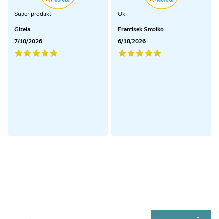
Super produkt
Ok
Gizela
Frantisek Smolko
7/10/2026
6/18/2026
Odoberať newsletter
Z