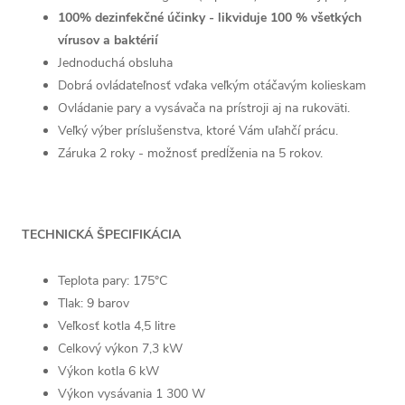
100% dezinfekčné účinky
- likviduje 100 % všetkých
vírusov a baktérií
Jednoduchá obsluha
Dobrá ovládateľnosť vďaka veľkým otáčavým kolieskam
Ovládanie pary a vysávača na prístroji aj na rukoväti.
Veľký výber príslušenstva, ktoré Vám uľahčí prácu.
Záruka 2 roky - možnosť predĺženia na 5 rokov.
TECHNICKÁ ŠPECIFIKÁCIA
Teplota pary: 175°C
Tlak: 9 barov
Veľkosť kotla 4,5 litre
Celkový výkon 7,3 kW
Výkon kotla 6 kW
Výkon vysávania 1 300 W