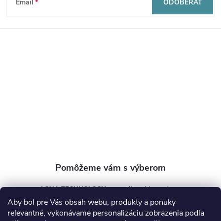
Email
ODOBERAŤ
á
p
ä
t
i
e
AQUA TECHNOLOGY s.r.o.
Aby bol pre Vás obsah webu, produkty a ponuky
info
@
aquatechnology.sk
relevantné, vykonávame personalizáciu zobrazenia podľa