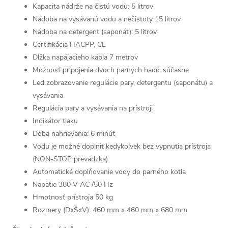
Kapacita nádrže na čistú vodu: 5 litrov
Nádoba na vysávanú vodu a nečistoty 15 litrov
Nádoba na detergent (saponát): 5 litrov
Certifikácia HACPP, CE
Dĺžka napájacieho kábla 7 metrov
Možnosť pripojenia dvoch parných hadíc súčasne
Led zobrazovanie regulácie pary, detergentu (saponátu) a
vysávania
Regulácia pary a vysávania na prístroji
Indikátor tlaku
Doba nahrievania: 6 minút
Vodu je možné doplniť kedykoľvek bez vypnutia prístroja
(NON-STOP prevádzka)
Automatické doplňovanie vody do parného kotla
Napätie 380 V AC /50 Hz
Hmotnosť prístroja 50 kg
Rozmery (DxŠxV): 460 mm x 460 mm x 680 mm