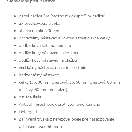
Štandardné príslušenstvo
parná hadica 3m (možnosť dokúpiť 5 m hadicu)
2x predlžovacia trubka
stierka na okná 30 cm
univerzálny nástavec s kovovou tryskou (na kefky)
obdĺžniková kefa na podlahu
obdĺžnikový nástavec na koberec
obdĺžnikový nástavec na dlažbu
vertikálny nástavec na čistenie štrbín
horizontálny nástavec
kefky (3 x 30 mm plastový, 1 x 60 mm plastový, 60 mm
oceľový, 60 mm mosadzný)
plniaca fľaša
Antical - prostriedok proti vodnému kameňu
Detergent
Zakrivená tryska z nerezovej ocele pre nasadzovanie
príslušenstva (450 mm)