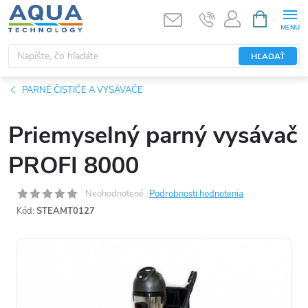
Prejsť
NÁKUPN
KOŠÍK
na
obsah
HĽADAŤ
PARNÉ ČISTIČE A VYSÁVAČE
Priemyselný parný vysávač
PROFI 8000
Neohodnotené
Podrobnosti hodnotenia
Kód:
STEAMT0127