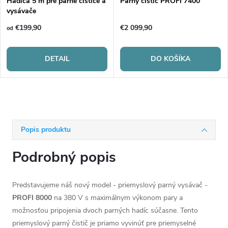
Hadica 5 m pre parné čističe a
Parný čistič PROFI 7400
vysávače
€199,90
€2 099,90
od
DETAIL
DO KOŠÍKA
Popis produktu
Podrobný popis
Predstavujeme náš nový model - priemyslový parný vysávač -
PROFI 8000
na 380 V s maximálnym výkonom pary a
možnosťou pripojenia dvoch parných hadíc súčasne. Tento
priemyslový parný čistič je priamo vyvinúť pre priemyselné