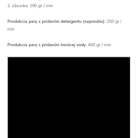
2. zásuvka: 190 gr / min
Produkcia pary s pridaním detergentu (saponátu):
250 gr /
min
Produkcia pary s pridaním horúcej vody:
400 gr / min