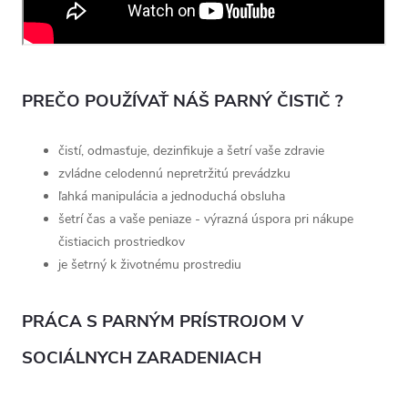
PREČO POUŽÍVAŤ NÁŠ PARNÝ ČISTIČ ?
čistí, odmasťuje, dezinfikuje a šetrí vaše zdravie
zvládne celodennú nepretržitú prevádzku
ľahká manipulácia a jednoduchá obsluha
šetrí čas a vaše peniaze - výrazná úspora pri nákupe
čistiacich prostriedkov
je šetrný k životnému prostrediu
PRÁCA S PARNÝM PRÍSTROJOM V
SOCIÁLNYCH ZARADENIACH