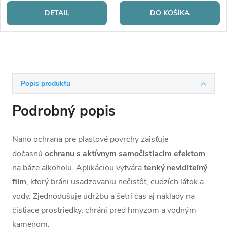
DETAIL
DO KOŠÍKA
Popis produktu
Podrobný popis
Nano ochrana pre plastové povrchy zaisťuje
dočasnú
ochranu s
aktívnym
samočistiacim
efektom
na báze alkoholu. Aplikáciou vytvára
tenký
neviditeľný
film
, ktorý bráni usadzovaniu nečistôt, cudzích látok a
vody. Zjednodušuje údržbu a šetrí čas aj náklady na
čistiace prostriedky, chráni pred hmyzom a vodným
kameňom.