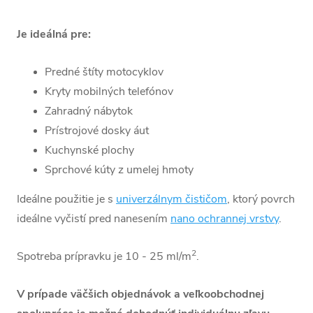
Je ideálná pre:
Predné štíty motocyklov
Kryty mobilných telefónov
Zahradný nábytok
Prístrojové dosky áut
Kuchynské plochy
Sprchové kúty z umelej hmoty
Ideálne použitie je s
univerzálnym čističom
, ktorý povrch
ideálne vyčistí pred nanesením
nano ochrannej vrstvy
.
2
Spotreba prípravku je 10 - 25 ml/m
.
V prípade väčšich objednávok a veľkoobchodnej