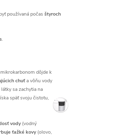
byť používaná počas
štyroch
s
.
m mikrokarbonom dôjde k
júcich chuť
a vôňu vody
 látky
sa zachytia na
ska späť svoju čistotu,
rdosť vody
(vodný
rbuje ťažké kovy
(olovo,