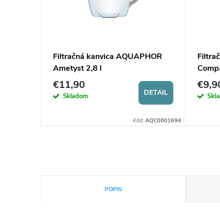
Filtračná kanvica AQUAPHOR
Filtr
Ametyst 2,8 l
Compa
€11,90
€9,9
DETAIL
Skladom
Skl
Kód:
AQC0001694
POPIS