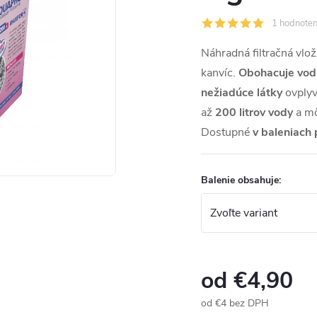
1 hodnoten
Náhradná filtračná vlo
kanvíc.
Obohacuje vodu
nežiadúce látky
ovplyv
až
200 litrov vody
a mô
Dostupné
v baleniach 
Balenie obsahuje:
od
€4,90
od
€4
bez DPH