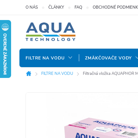
Prejsť
O NÁS
ČLÁNKY
FAQ
OBCHODNÉ PODMIENK
na
obsah
FILTRE NA VODU
ZMÄKČOVAČE VODY
FILTRE NA VODU
Filtračná vložka AQUAPHOR 
Domov