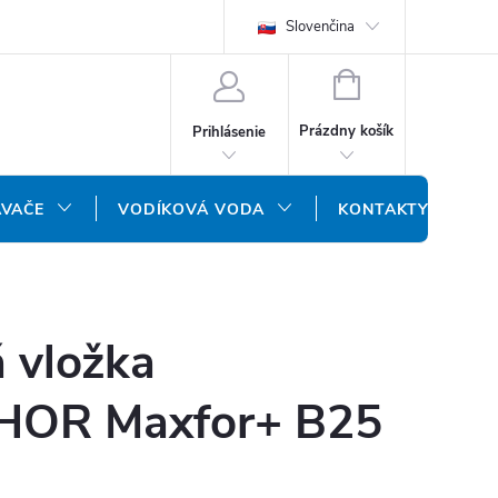
REKLAMAČNÝ FORMULÁR
DOPRAVA A PLATBA
Slovenčina
DOPRAVA P
NÁKUPNÝ
KOŠÍK
Prázdny košík
Prihlásenie
ÁVAČE
VODÍKOVÁ VODA
KONTAKTY
á vložka
OR Maxfor+ B25