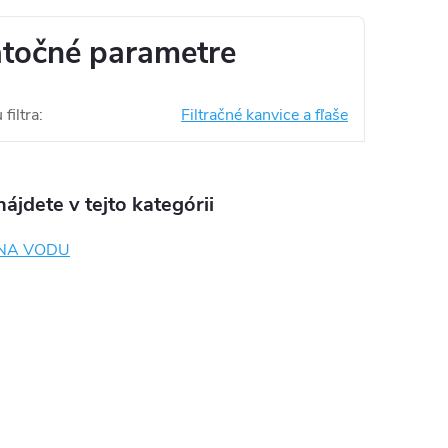
točné parametre
filtra
:
Filtračné kanvice a fľaše
ájdete v tejto kategórii
 NA VODU