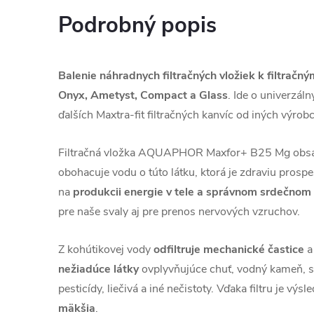
Podrobný popis
Balenie náhradnych filtračných vložiek k filtr
Onyx, Ametyst, Compact a Glass
. Ide o univerzálny
ďalších Maxtra-fit filtračných kanvíc od iných výrobc
Filtračná vložka AQUAPHOR Maxfor+ B25 Mg obs
obohacuje vodu o túto látku, ktorá je zdraviu prospe
na
produkcii energie v tele a správnom srdečnom
pre naše svaly aj pre prenos nervových vzruchov.
Z kohútikovej vody
odfiltruje mechanické častice
a
nežiadúce látky
ovplyvňujúce chuť, vodný kameň, st
pesticídy, liečivá a iné nečistoty. Vďaka filtru je výs
mäkšia
.