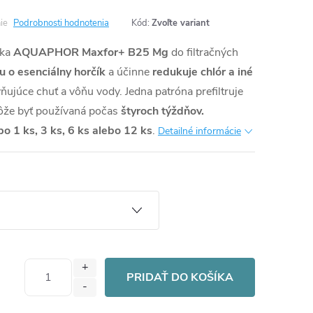
ie
Podrobnosti hodnotenia
Kód:
Zvoľte variant
žka
AQUAPHOR Maxfor+ B25 Mg
do filtračných
 o esenciálny horčík
a účinne
redukuje chlór a iné
ňujúce chuť a vôňu vody. Jedna patróna prefiltruje
že byť používaná počas
štyroch týždňov.
po 1 ks, 3 ks, 6 ks alebo 12 ks
.
Detailné informácie
PRIDAŤ DO KOŠÍKA