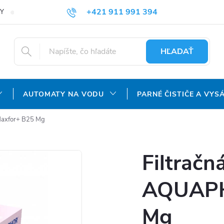
+421 911 991 394
Y
REKLAMAČNÝ PORIADOK
OCHRANA OSOBNÝCH ÚDAJOV
info@aquatechnology.sk
HĽADAŤ
AUTOMATY NA VODU
PARNÉ ČISTIČE A VYS
Maxfor+ B25 Mg
Filtračn
AQUAPH
Mg