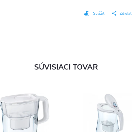
Jednotková
cena:
Strážiť
Zdieľať
SÚVISIACI TOVAR