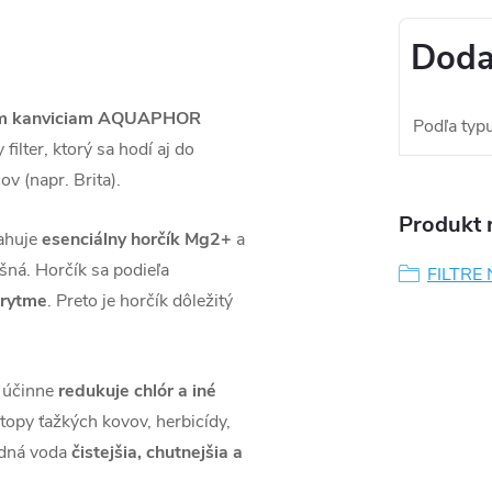
Doda
ačným kanviciam AQUAPHOR
Podľa typu 
 filter, ktorý sa hodí aj do
ov (napr. Brita).
Produkt n
ahuje
esenciálny horčík Mg2+
a
šná. Horčík sa podieľa
FILTRE
 rytme
. Preto je horčík dôležitý
 účinne
redukuje chlór a iné
opy ťažkých kovov, herbicídy,
ledná voda
čistejšia, chutnejšia a