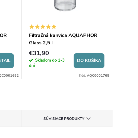
HOR
Filtračná kanvica AQUAPHOR
Glass 2,5 l
€31,90
Skladom do 1-3
ETAIL
DO KOŠÍKA
dní
QC0001682
Kód:
AQC0001765
SÚVISIACE PRODUKTY