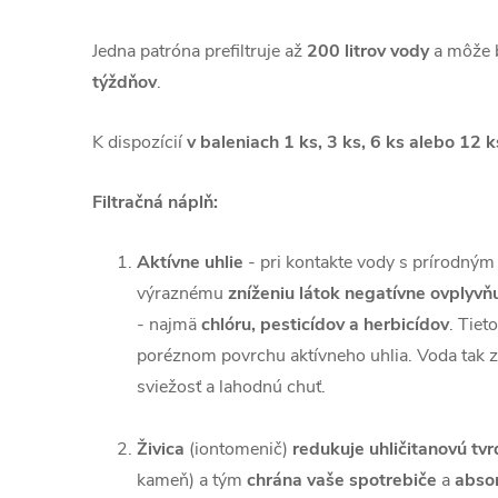
Jedna patróna prefiltruje až
200 litrov vody
a môže 
týždňov
.
K dispozícií
v baleniach 1 ks, 3 ks, 6 ks alebo 12 k
Filtračná náplň:
Aktívne uhlie
- pri kontakte vody s prírodný
výraznému
zníženiu látok negatívne ovplyvňu
- najmä
chlóru, pesticídov a herbicídov
. Tieto
poréznom povrchu aktívneho uhlia. Voda tak zí
sviežosť a lahodnú chuť.
Živica
(iontomenič)
redukuje uhličitanovú tv
kameň) a tým
chrána vaše spotrebiče
a
abso