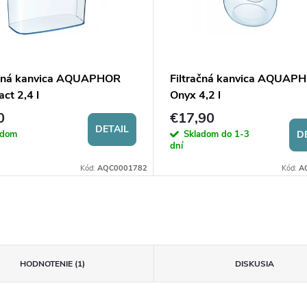
ačná kanvica AQUAPHOR
Filtračná kanvica AQUAP
ct 2,4 l
Onyx 4,2 l
0
€17,90
DETAIL
adom
Skladom do 1-3
D
dní
Kód:
AQC0001782
Kód:
A
HODNOTENIE (1)
DISKUSIA