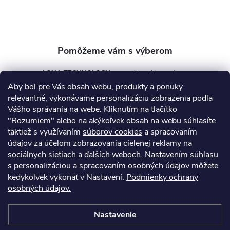
i
e
AQUA TECHNOLOGY s.r.o.
Aby bol pre Vás obsah webu, produkty a ponuky
info
@
aquatechnology.sk
relevantné, vykonávame personalizáciu zobrazenia podľa
Vášho správania na webe. Kliknutím na tlačítko
+421 911 991 394
"Rozumiem" alebo na akýkoľvek obsah na webu súhlasíte
taktiež s využívaním
súborov cookies
a spracovaním
údajov za účelom zobrazovania cielenej reklamy na
sociálnych sietiach a ďalších weboch. Nastavením súhlasu
Informácie pre vás
s personalizáciou a spracovaním osobných údajov môžete
kedykoľvek vykonať v Nastavení.
Podmienky ochrany
osobných údajov.
Kontakty
Obchodné podmienky
Technický dotazník
Nastavenie
Copyright 2026
AquaPro-Shop.sk
. Všetky práva vyhradené.
Upraviť