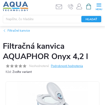
Prejsť
NÁKUPN
KOŠÍK
na
obsah
HĽADAŤ
Filtračné kanvice
Filtračná kanvica
AQUAPHOR Onyx 4,2 l
Neohodnotené
Podrobnosti hodnotenia
Kód:
Zvoľte variant