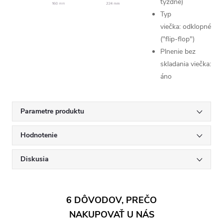
týždne)
Typ
viečka: odklopné
("flip-flop")
Plnenie bez
skladania viečka:
áno
Parametre produktu
Hodnotenie
Diskusia
6 DÔVODOV, PREČO
NAKUPOVAŤ U NÁS