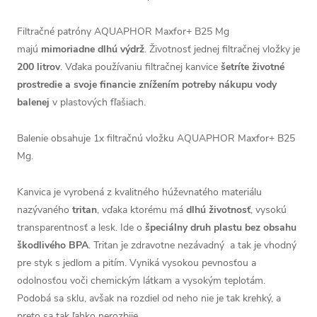
Filtračné patróny AQUAPHOR Maxfor+ B25 Mg
majú
mimoriadne dlhú výdrž
. Životnosť jednej filtračnej vložky je
200 litrov
. Vďaka používaniu filtračnej kanvice
šetríte životné
prostredie a svoje financie znížením potreby nákupu vody
balenej
v plastových fľašiach.
Balenie obsahuje 1x filtračnú vložku AQUAPHOR Maxfor+ B25
Mg.
Kanvica je vyrobená z kvalitného húževnatého materiálu
nazývaného
tritan
, vďaka ktorému má
dlhú životnosť
, vysokú
transparentnosť a lesk. Ide
o
š
peciálny druh plastu bez obsahu
škodlivého BPA
. Tritan je zdravotne nezávadný a tak je vhodný
pre styk s jedlom a pitím. Vyniká vysokou pevnosťou a
odolnosťou voči chemickým látkam a vysokým teplotám.
Podobá sa sklu, avšak na rozdiel od neho nie je tak krehký, a
preto sa tak ľahko nerozbije.