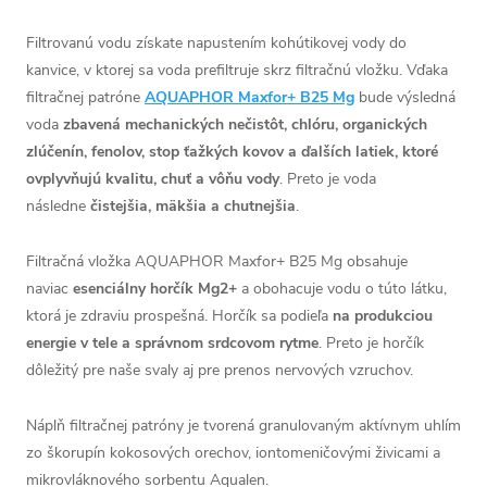
Filtrovanú vodu získate napustením kohútikovej vody do
kanvice, v ktorej sa voda prefiltruje skrz filtračnú vložku. Vďaka
filtračnej patróne
AQUAPHOR Maxfor+ B25 Mg
bude výsledná
voda
zbavená mechanických nečistôt, chlóru, organických
zlúčenín, fenolov, stop ťažkých kovov a ďalších latiek, ktoré
ovplyvňujú kvalitu, chuť a vôňu vody
. Preto je voda
následne
čistejšia, mäkšia a chutnejšia
.
Filtračná vložka AQUAPHOR Maxfor+ B25 Mg obsahuje
naviac
esenciálny horčík Mg2+
a obohacuje vodu o túto látku,
ktorá je zdraviu prospešná. Horčík sa podieľa
na produkciou
energie v tele a správnom srdcovom rytme
. Preto je horčík
dôležitý pre naše svaly aj pre prenos nervových vzruchov.
Náplň filtračnej patróny je tvorená granulovaným aktívnym uhlím
zo škorupín kokosových orechov, iontomeničovými živicami a
mikrovláknového sorbentu Aqualen.