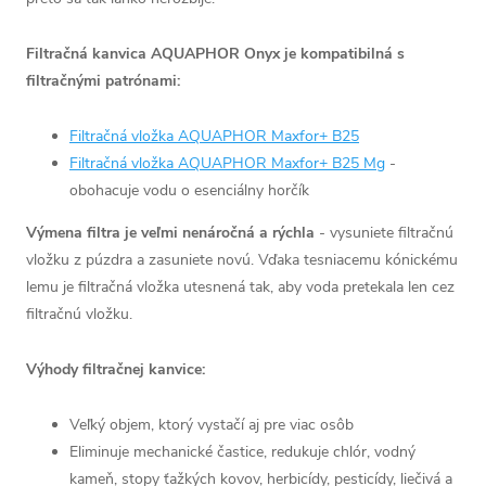
Filtračná kanvica AQUAPHOR Onyx je kompatibilná s
filtračnými patrónami:
Filtračná vložka AQUAPHOR Maxfor+ B25
Filtračná vložka AQUAPHOR Maxfor+ B25 Mg
-
obohacuje vodu o esenciálny horčík
Výmena filtra je veľmi nenáročná a rýchla
- vysuniete filtračnú
vložku z púzdra a zasuniete novú. Vďaka tesniacemu kónickému
lemu je filtračná vložka utesnená tak, aby voda pretekala len cez
filtračnú vložku.
Výhody filtračnej kanvice:
Veľký objem, ktorý vystačí aj pre viac osôb
Eliminuje mechanické častice, redukuje chlór, vodný
kameň, stopy ťažkých kovov, herbicídy, pesticídy, liečivá a