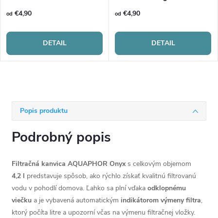
€4,90
€4,90
od
od
DETAIL
DETAIL
Popis produktu
Podrobný popis
Filtračná kanvica AQUAPHOR Onyx
s celkovým objemom
4,2 l
predstavuje spôsob, ako rýchlo získať kvalitnú filtrovanú
vodu v pohodlí domova. Ľahko sa plní vďaka
odklopnému
viečku
a je vybavená automatickým
indikátorom výmeny filtra
,
ktorý
počíta litre a upozorní včas na výmenu filtračnej vložky.