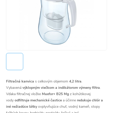
Filtračná kanvica
s celkovým objemom
4,2 litra
.
Vybavená
výklopným viečkom a indikátorom výmeny filtra
.
Vďaka filtračnej vložke
Maxfor+ B25 Mg
z kohútikovej
vody
odfiltruje mechanické častice
a účinne
redukuje chlór a
iné nežiadúce látky
ovplyvňujúce chuť, vodný kameň, stopy
ťažkých kovov, herbicídy, pesticídy, liečivá a iné