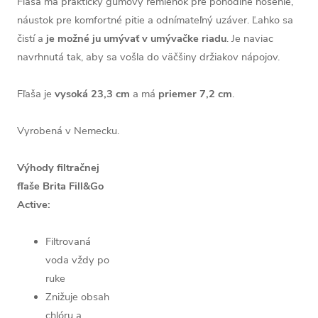
Fľaša má praktický gumový remienok pre pohodlné nosenie,
náustok pre komfortné pitie a odnímateľný uzáver. Ľahko sa
čistí a
je možné ju umývať v umývačke riadu
. Je naviac
navrhnutá tak, aby sa vošla do väčšiny držiakov nápojov.
Fľaša je
vysoká 23,3 cm
a má
p
riemer 7,2 cm
.
Vyrobená v Nemecku.
Výhody filtračnej
fľaše Brita Fill&Go
Active:
Filtrovaná
voda vždy po
ruke
Znižuje obsah
chlóru a