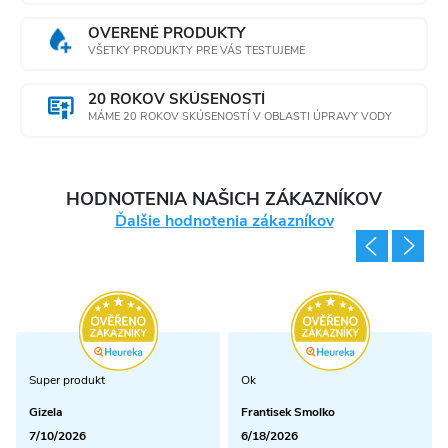
Praktický
OVERENÉ PRODUKTY
gumový
VŠETKY PRODUKTY PRE VÁS TESTUJEME
remienok,
náustok a
20 ROKOV SKÚSENOSTÍ
odnímateľný
MÁME 20 ROKOV SKÚSENOSTÍ V OBLASTI ÚPRAVY VODY
uzáver
Ľahko sa čistí a
je možné ju
HODNOTENIA NAŠICH ZÁKAZNÍKOV
umývať v
Ďalšie hodnotenia zákazníkov
umývačke
riadu
Zmestí sa do
väčšiny
držiakov na
nápoje
Super produkt
Ok
Môže byť
Gizela
Frantisek Smolko
používaná aj
7/10/2026
6/18/2026