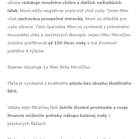
účinne
redukuje množstvo chlóru a ďalších nežiadúcich
látok
, k
toré môžu negatívne ovplyvniť chuť vody. Tento filter
však
zachováva prospešné minerály
, ktoré sú dôležité pre
vaše zdravie. Tieto špeciálne filtre sú vyrobené z prírodného
lisovaného uhlia a orechových škorupín. Jeden filter MicroDisc
zvládne prefiltrovať
až 150 litrov vody
a má životnosť
približne 4 týždne.
Balenie obsahuje 1x filter Brita MicroDisc.
Fľaša je vyrobená z kvalitného
plastu bez obsahu škodlivého
BPA
.
Vďaka tejto filtračnej fľaši
šetríte životné prostredie a svoje
financie znížením potreby nákupu balenej vody
v
plastových fľašiach.