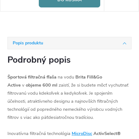
Popis produktu
Podrobný popis
Športová filtračná fľaša
na vodu
Brita Fill&Go
Active
v
objeme 600 ml
zaistí, že si budete môcť vychutnať
filtrovanú vodu kdekoľvek a kedykoľvek. Je spojením
účelnosti, atraktívneho designu a najnovších filtračných
technológií od popredného nemeckého výrobcu vodných
filtrov s viac ako päťdesiatročnou tradíciou.
Inovatívna filtračná technológia
MicroDisc
ActivSelect®