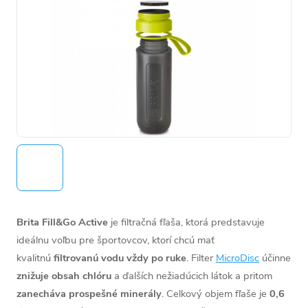
Brita Fill&Go Active
je filtračná fľaša, ktorá predstavuje
ideálnu voľbu pre športovcov, ktorí chcú mať
kvalitnú
filtrovanú vodu vždy po ruke
. Filter
MicroDisc
účinne
znižuje obsah chlóru
a ďalších nežiadúcich látok a pritom
zanecháva prospešné minerály
. Celkový objem fľaše je
0,6