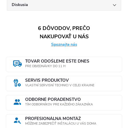
modrej, zelenej
Diskusia
a rúžovej
varianty
Vyrobená z
6 DÔVODOV, PREČO
kvalitných
NAKUPOVAŤ U NÁS
materiálov bez
Spoznajte nás
obsahu BPA
Vyniká dlhou
TOVAR ODOŠLEME EŠTE DNES
životnosťou a
PRE OBJEDNÁVKY DO 11 H
odolnosťou
Šetrí životné
SERVIS PRODUKTOV
VLASTNÍ SERVISNÍ TECHNICI V CELEJ KRAJINE
prostredie a
vaše financie
ODBORNÉ PORADENSTVO
znížením
TÍM ODBORNÍKOV PRE KAŽDÉHO ZÁKAZNÍKA
potreby
nákupu balenej
PROFESIONÁLNA MONTÁŽ
vody
MÔŽEME ZABEZPEČIŤ INŠTALÁCIU U VÁS DOMA