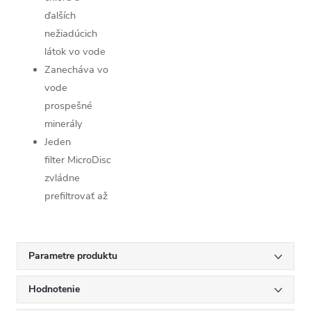
ďalších
nežiadúcich
látok vo vode
Zanecháva vo
vode
prospešné
minerály
Jeden
filter MicroDisc
zvládne
prefiltrovať až
150 litrov
vody
Atraktívny
Parametre produktu
design a
možnosť
Hodnotenie
výberu z