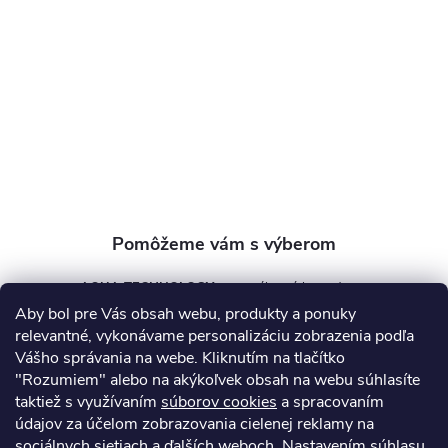
ä
t
i
e
AQUA TECHNOLOGY s.r.o.
Aby bol pre Vás obsah webu, produkty a ponuky
info
@
aquatechnology.sk
relevantné, vykonávame personalizáciu zobrazenia podľa
Vášho správania na webe. Kliknutím na tlačítko
+421 911 991 394
"Rozumiem" alebo na akýkoľvek obsah na webu súhlasíte
taktiež s využívaním
súborov cookies
a spracovaním
údajov za účelom zobrazovania cielenej reklamy na
sociálnych sietiach a ďalších weboch. Nastavením súhlasu