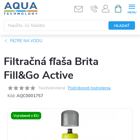
Prejsť
NÁKUPN
KOŠÍK
na
obsah
HĽADAŤ
FILTRE NA VODU
Filtračná fľaša Brita
Fill&Go Active
Neohodnotené
Podrobnosti hodnotenia
Kód:
AQC0001757
Vyrobené v EU