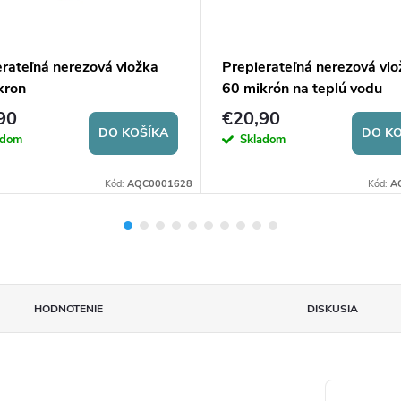
erateľná nerezová vložka
Prepierateľná nerezová vlo
kron
60 mikrón na teplú vodu
90
€20,90
DO KOŠÍKA
DO KO
adom
Skladom
Kód:
AQC0001628
Kód:
A
HODNOTENIE
DISKUSIA