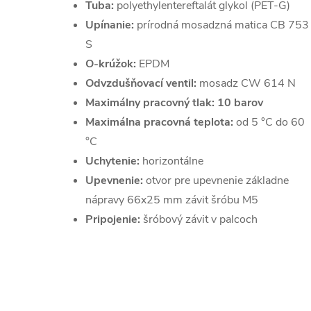
T
uba:
polyethylentereftalát glykol (PET-G)
Upínanie:
prírodná mosadzná matica CB 753
S
O-krúžok:
EPDM
Odvzdušňovací ventil:
mosadz CW 614 N
Maximálny pracovný tlak:
10 barov
Maximálna pracovná teplota:
od 5 °C do 60
°C
Uchytenie:
horizontálne
Upevnenie:
otvor pre upevnenie základne
nápravy 66x25 mm závit šróbu M5
Pripojenie:
šróbový závit v palcoch