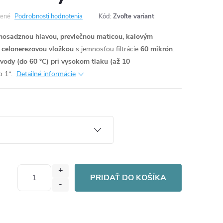
ené
Podrobnosti hodnotenia
Kód:
Zvoľte variant
mosadznou hlavou, prevlečnou maticou, kalovým
u celonerezovou vložkou
s jemnosťou filtrácie
60 mikrón
.
 vody (do 60 °C) pri vysokom tlaku (až 10
o 1“.
Detailné informácie
PRIDAŤ DO KOŠÍKA