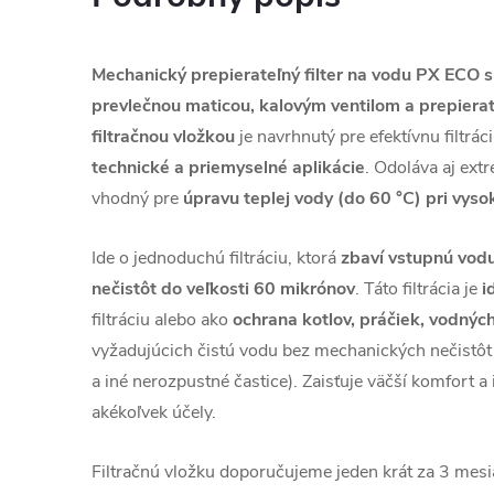
Mechanický prepierateľný filter na vodu PX ECO 
prevlečnou maticou, kalovým ventilom a prepiera
filtračnou vložkou
je navrhnutý pre efektívnu filtrác
technické a priemyselné aplikácie
. Odoláva aj ex
vhodný pre
úpravu teplej vody (do 60 °C) pri vys
Ide o jednoduchú filtráciu, ktorá
zbaví vstupnú vod
nečistôt
do veľkosti 60 mikrónov
. Táto filtrácia je
i
filtráciu alebo ako
ochrana kotlov, práčiek, vodnýc
vyžadujúcich čistú vodu bez mechanických nečistôt vo
a iné nerozpustné častice). Zaisťuje väčší komfort a 
akékoľvek účely.
Filtračnú vložku doporučujeme jeden krát za 3 mesi