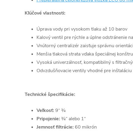
Kľúčové vlastnosti:
Úprava vody pri vysokom tlaku až 10 barov
Kalový ventil pre rýchle a úplne odstráneni
Vnútorný centralizér zaisťuje správnu orientáci
Menšia tlaková strata vďaka špeciálnej konštrukc
Vysoká univerzálnosť, kompatibilný s filtrač
Odvzdušňovacie ventily vhodné pre inštaláci
Technické špecifikácie:
Veľkosť:
9“ ¾
Pripojenie:
¾“ alebo 1“
Jemnosť filtrácie:
60 mikrón