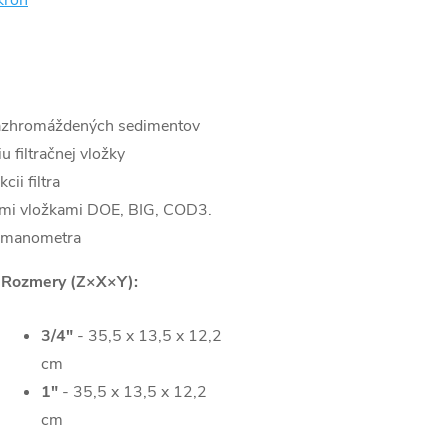
e nazhromáždených sedimentov
u filtračnej vložky
ii filtra
nými vložkami DOE, BIG, COD3.
u manometra
Rozmery (Z×X×Y):
3/4"
- 35,5 x 13,5 x 12,2
cm
1"
- 35,5 x 13,5 x 12,2
cm