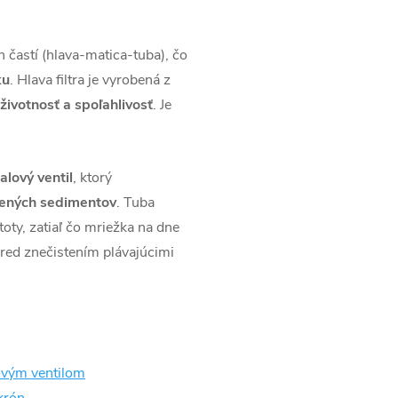
 častí (hlava-matica-tuba), čo
ku
. Hlava filtra je vyrobená z
životnosť a spoľahlivosť
. Je
alový ventil
, ktorý
dených sedimentov
. Tuba
oty, zatiaľ čo mriežka na dne
pred znečistením plávajúcimi
ovým ventilom
krón