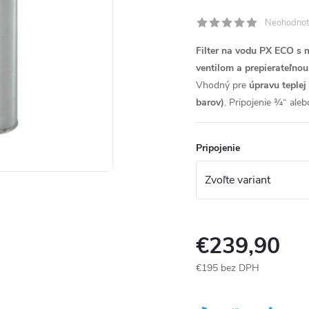
Neohodnot
Filter na vodu PX ECO s 
ventilom a prepierateľno
Vhodný pre
úpravu teplej
barov)
.
Pripojenie ¾“ aleb
Pripojenie
€239,90
€195 bez DPH
Jednotková
cena: