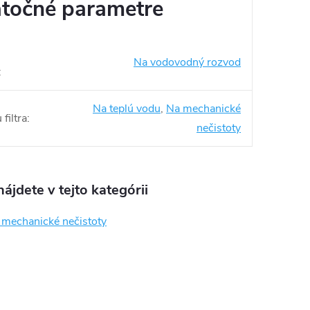
točné parametre
Na vodovodný rozvod
:
Na teplú vodu
,
Na mechanické
filtra
:
nečistoty
ájdete v tejto kategórii
a mechanické nečistoty