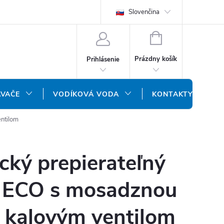
REKLAMAČNÝ FORMULÁR
DOPRAVA A PLATBA
Slovenčina
DOPRAVA P
NÁKUPNÝ
KOŠÍK
Prázdny košík
Prihlásenie
ÁVAČE
VODÍKOVÁ VODA
KONTAKTY
entilom
cký prepierateľný
PX ECO s mosadznou
a kalovým ventilom