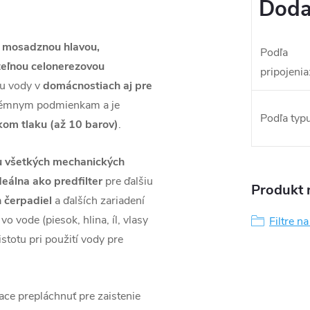
Doda
s mosadznou hlavou,
Podľa
teľnou celonerezovou
pripojenia
iu vody v
domácnostiach aj pre
trémnym podmienkam a je
Podľa typu 
okom tlaku (až 10 barov)
.
u všetkých mechanických
deálna ako predfilter
pre ďalšiu
Produkt n
h čerpadiel
a ďalších zariadení
 vode (piesok, hlina, íl, vlasy
Filtre n
istotu pri použití vody pre
ace prepláchnuť pre zaistenie