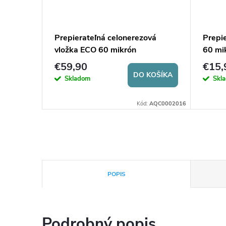
Prepierateľná celonerezová
Prepi
vložka ECO 60 mikrón
60 mi
€59,90
€15,
DO KOŠÍKA
Skladom
Skl
KOŠÍKA
:
AQC0002461
Kód:
AQC0002016
POPIS
Podrobný popis