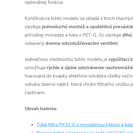
optimálnej funkcie.
Konštrukcia tohto modelu sa skladá z troch hlavných
zaisťuje
jednoduchú montáž a spoľahlivú prevádz
prírodnej mosadze a tuba z PET-G, čo zaisťuje
dlhú 
vybavený
dvoma odvzdušňovacími ventilmi
.
Jedinečnou vlastnosťou tohto modelu je
vypúšťací k
umožňuje
rýchle a úplne odstránenie nazhromáž
tvarovaná do kvapky efektívne odvádza všetky nečist
vytvára zbernú nádrž, ktorá chráni filtračnú vložku 
časticami.
Obsah balenia:
Tuba filtra PX ECO s mosadznou hlavou a kal
Prepierateľná celonerezová vložka ECO 60 mi