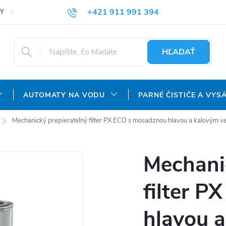
+421 911 991 394
Y
REKLAMAČNÝ PORIADOK
OCHRANA OSOBNÝCH ÚDAJOV
info@aquatechnology.sk
HĽADAŤ
AUTOMATY NA VODU
PARNÉ ČISTIČE A VYS
Mechanický prepierateľný filter PX ECO s mosadznou hlavou a kalovým v
Mechani
filter 
hlavou 