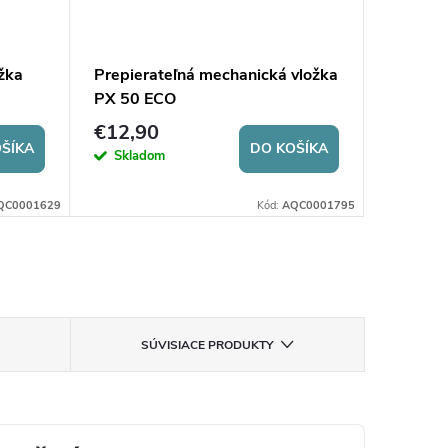
žka
Prepierateľná mechanická vložka
Prepier
PX 50 ECO
PX 250
€12,90
€12,9
ŠÍKA
DO KOŠÍKA
Skladom
Objednan
QC0001629
Kód:
AQC0001795
SÚVISIACE PRODUKTY