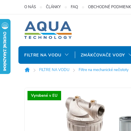
Prejsť
O NÁS
ČLÁNKY
FAQ
OBCHODNÉ PODMIENK
na
obsah
FILTRE NA VODU
ZMÄKČOVAČE VODY
FILTRE NA VODU
Filtre na mechanické nečistoty
Domov
Vyrobené v EU