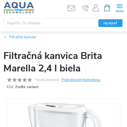
Prejsť
NÁKUPN
KOŠÍK
na
obsah
HĽADAŤ
Filtračné kanvice
Filtračná kanvica Brita
Marella 2,4 l biela
Neohodnotené
Podrobnosti hodnotenia
Kód:
Zvoľte variant