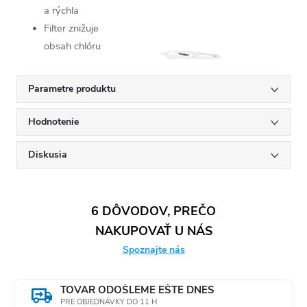
a rýchla
Filter znižuje
obsah chlóru
a ďalších
nežiadúcich
Parametre produktu
látok vo
vode
Hodnotenie
Vyrobená z
kvalitných
Diskusia
materiálov
bez obsahu
BPA
6 DÔVODOV, PREČO
NAKUPOVAŤ U NÁS
Parametre:
Spoznajte nás
Rozmery (h
× v ×
TOVAR ODOŠLEME EŠTE DNES
PRE OBJEDNÁVKY DO 11 H
š): 10,5 × 27