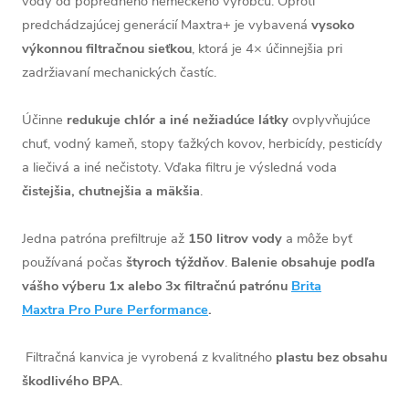
vody od popredného nemeckého výrobcu. Oproti
predchádzajúcej generácií Maxtra+ je vybavená
vysoko
výkonnou filtračnou sieťkou
, ktorá je 4× účinnejšia pri
zadržiavaní mechanických častíc.
Účinne
redukuje chlór a iné nežiadúce látky
ovplyvňujúce
chuť, vodný kameň, stopy ťažkých kovov, herbicídy, pesticídy
a liečivá a iné nečistoty. Vďaka filtru je výsledná voda
čistejšia, chutnejšia a mäkšia
.
Jedna patróna prefiltruje až
150 litrov vody
a môže byť
používaná počas
štyroch týždňov
.
Balenie obsahuje podľa
vášho výberu 1x alebo 3x filtračnú patrónu
Brita
Maxtra Pro Pure Performance
.
Filtračná kanvica je vyrobená z kvalitného
plastu bez obsahu
škodlivého BPA
.