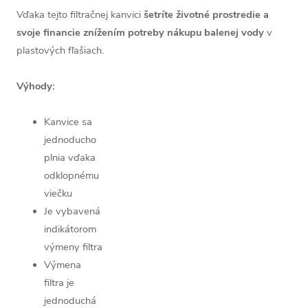
Vďaka tejto filtračnej kanvici
šetríte životné prostredie a
svoje financie znížením potreby nákupu balenej vody
v
plastových fľašia
ch.
Výhody:
Kanvice sa
jednoducho
plnia vďaka
odklopnému
viečku
Je vybavená
indikátorom
výmeny filtra
Výmena
filtra je
jednoduchá