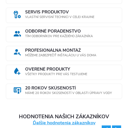
× 26 cm
SERVIS PRODUKTOV
Materiál:
VLASTNÍ SERVISNÍ TECHNICI V CELEJ KRAJINE
plast
Objem
ODBORNÉ PORADENSTVO
prefiltrovanej
TÍM ODBORNÍKOV PRE KAŽDÉHO ZÁKAZNÍKA
vody: 1,4 l
PROFESIONÁLNA MONTÁŽ
Celkový
MÔŽEME ZABEZPEČIŤ INŠTALÁCIU U VÁS DOMA
objem: 2,4 l
OVERENÉ PRODUKTY
VŠETKY PRODUKTY PRE VÁS TESTUJEME
20 ROKOV SKÚSENOSTÍ
MÁME 20 ROKOV SKÚSENOSTÍ V OBLASTI ÚPRAVY VODY
HODNOTENIA NAŠICH ZÁKAZNÍKOV
Ďalšie hodnotenia zákazníkov