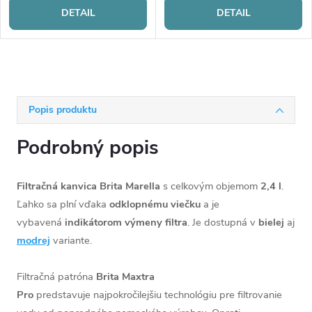
DETAIL
DETAIL
Popis produktu
Podrobný popis
Filtračná kanvica Brita Marella
s celkovým objemom
2,4 l
.
Ľahko sa plní vďaka
odklopnému viečku
a je
vybavená
indikátorom výmeny filtra
. Je dostupná v
bielej
aj
modrej
variante.
Filtračná patróna
Brita Maxtra
Pro
predstavuje najpokročilejšiu technológiu pre filtrovanie