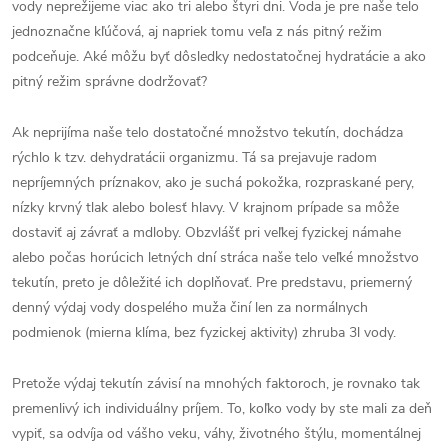
vody neprežijeme viac ako tri alebo štyri dni. Voda je pre naše telo
jednoznačne kľúčová, aj napriek tomu veľa z nás pitný režim
podceňuje. Aké môžu byť dôsledky nedostatočnej hydratácie a ako
pitný režim správne dodržovať?
Ak neprijíma naše telo dostatočné množstvo tekutín, dochádza
rýchlo k tzv. dehydratácii organizmu. Tá sa prejavuje radom
nepríjemných príznakov, ako je suchá pokožka, rozpraskané pery,
nízky krvný tlak alebo bolesť hlavy. V krajnom prípade sa môže
dostaviť aj závrať a mdloby. Obzvlášť pri veľkej fyzickej námahe
alebo počas horúcich letných dní stráca naše telo veľké množstvo
tekutín, preto je dôležité ich doplňovať. Pre predstavu, priemerný
denný výdaj vody dospelého muža činí len za normálnych
podmienok (mierna klíma, bez fyzickej aktivity) zhruba 3l vody.
Pretože výdaj tekutín závisí na mnohých faktoroch, je rovnako tak
premenlivý ich individuálny príjem. To, koľko vody by ste mali za deň
vypiť, sa odvíja od vášho veku, váhy, životného štýlu, momentálnej