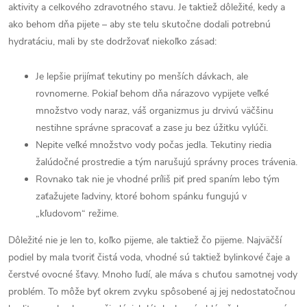
aktivity a celkového zdravotného stavu. Je taktiež dôležité, kedy a
ako behom dňa pijete – aby ste telu skutočne dodali potrebnú
hydratáciu, mali by ste dodržovať niekoľko zásad:
Je lepšie prijímať tekutiny po menších dávkach, ale
rovnomerne. Pokiaľ behom dňa nárazovo vypijete veľké
množstvo vody naraz, váš organizmus ju drvivú väčšinu
nestihne správne spracovať a zase ju bez úžitku vylúči.
Nepite veľké množstvo vody počas jedla. Tekutiny riedia
žalúdočné prostredie a tým narušujú správny proces trávenia.
Rovnako tak nie je vhodné príliš piť pred spaním lebo tým
zaťažujete ľadviny, ktoré bohom spánku fungujú v
„kľudovom“ režime.
Dôležité nie je len to, koľko pijeme, ale taktiež čo pijeme. Najväčší
podiel by mala tvoriť čistá voda, vhodné sú taktiež bylinkové čaje a
čerstvé ovocné šťavy. Mnoho ľudí, ale máva s chuťou samotnej vody
problém. To môže byť okrem zvyku spôsobené aj jej nedostatočnou