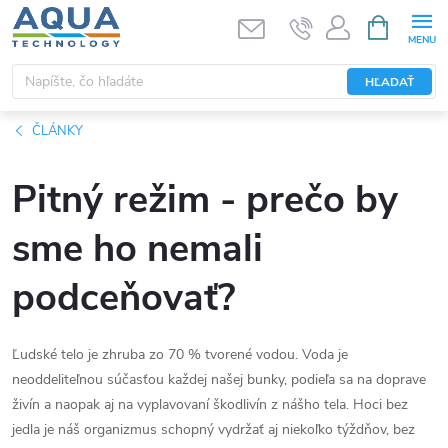
Prejsť
NÁKUPN
KOŠÍK
na
obsah
HĽADAŤ
ČLÁNKY
Pitný režim - prečo by
sme ho nemali
podceňovať?
Ľudské telo je zhruba zo 70 % tvorené vodou. Voda je
neoddeliteľnou súčasťou každej našej bunky, podieľa sa na doprave
živín a naopak aj na vyplavovaní škodlivín z nášho tela. Hoci bez
jedla je náš organizmus schopný vydržať aj niekoľko týždňov, bez