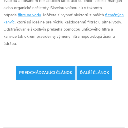
kvalitou a obsahom nežiadúcich látok ako sú chlór, železo, mangán
alebo organické nečistoty. Skvelou voľbou sú v takomto
prípade
filtre na vodu
. Môžete si vybrať niektorú z našich
filtračných
kanvíc
, ktoré sú ideálne pre rýchlu každodennú filtráciu pitnej vody.
Odstraňovanie škodlivín prebieha pomocou uhlíkového filtra a
kanvice tak okrem pravidelnej výmeny filtra nepotrebujú žiadnu
údržbu.
PREDCHÁDZAJÚCI ČLÁNOK
ĎALŠÍ ČLÁNOK
Odoberať newsletter