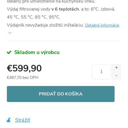
Ideálny pre umiestnenie na kuchynskú linku.
Výdaj filtrovanej vody
v 6 teplotách
, a to: 6°C, izbová,
45 °C, 55 °C, 85 °C, 95°C.
Výdajník nevyžaduje zložitú inštaláciu.
Detailné informácie
Skladom u výrobcu
€599,90
€487,70 bez DPH
Jednotková
cena:
PRIDAŤ DO KOŠÍKA
Strážiť