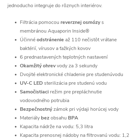
jednoducho integruje do rôznych interiérov.
Filtrácia pomocou
reverznej osmózy
s
membránou Aquaporin Inside®
Účinné
odstránenie
až 110 nečistôt vrátane
baktérií, vírusov a ťažkých kovov
6 prednastavených teplotných nastavení
Okamžitý
ohrev
vody za 3 sekundy
Dvojité elektronické chladenie pre studenúvodu
UV-C LED
sterilizácia pre studenú vodu
Samočistiaci
režim pre prepláchnutie
vodovodného potrubia
Bezpečnostný
zámok pri výdaji horúcej vody
Materiály
bez
obsahu
BPA
Kapacita nádrže na vodu: 5,3 litra
Kapacita prenosnej nádoby na filtrovanú vodu: 1,2