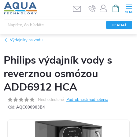
Prejsť
NÁKUPN
KOŠÍK
na
obsah
HĽADAŤ
Výdajníky na vodu
Philips výdajník vody s
reverznou osmózou
ADD6912 HCA
Neohodnotené
Podrobnosti hodnotenia
Kód:
AQC000903B4