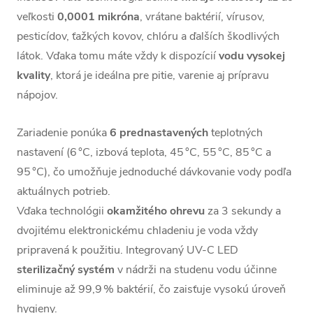
veľkosti
0,0001 mikróna
, vrátane baktérií, vírusov,
pesticídov, ťažkých kovov, chlóru a ďalších škodlivých
látok. Vďaka tomu máte vždy k dispozícií
vodu vysokej
kvality
, ktorá je ideálna pre pitie, varenie aj prípravu
nápojov.
Zariadenie ponúka
6 prednastavených
teplotných
nastavení (6 °C, izbová teplota, 45 °C, 55 °C, 85 °C a
95 °C), čo umožňuje jednoduché dávkovanie vody podľa
aktuálnych potrieb.
Vďaka technológii
okamžitého
ohrevu
za 3 sekundy a
dvojitému elektronickému chladeniu je voda vždy
pripravená k použitiu. Integrovaný UV-C LED
sterilizačný
systém
v nádrži na studenu vodu účinne
eliminuje až 99,9 % baktérií, čo zaisťuje vysokú úroveň
hygieny.