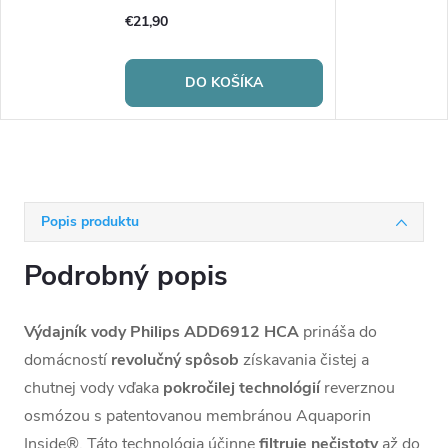
€21,90
DO KOŠÍKA
Popis produktu
Podrobný popis
Výdajník vody Philips ADD6912 HCA
prináša do
domácností
revolučný
spôsob
získavania čistej a
chutnej vody vďaka
pokročilej
technológií
reverznou
osmózou s patentovanou membránou Aquaporin
Inside®. Táto technológia účinne
filtruje
nečistoty
až do