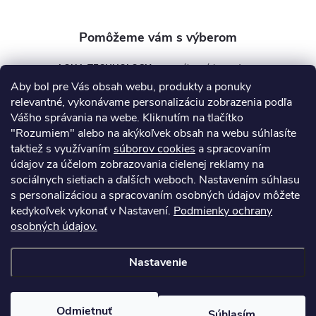
e
AQUA TECHNOLOGY s.r.o.
Aby bol pre Vás obsah webu, produkty a ponuky
info
@
aquatechnology.sk
relevantné, vykonávame personalizáciu zobrazenia podľa
Vášho správania na webe. Kliknutím na tlačítko
+421 911 991 394
"Rozumiem" alebo na akýkoľvek obsah na webu súhlasíte
taktiež s využívaním
súborov cookies
a spracovaním
údajov za účelom zobrazovania cielenej reklamy na
sociálnych sietiach a ďalších weboch. Nastavením súhlasu
Informácie pre vás
s personalizáciou a spracovaním osobných údajov môžete
kedykoľvek vykonať v Nastavení.
Podmienky ochrany
osobných údajov.
Kontakty
Obchodné podmienky
Technický dotazník
Nastavenie
Copyright 2026
AquaPro-Shop.sk
. Všetky práva vyhradené.
Upraviť
nastavenie cookies
Odmietnuť
Súhlasím