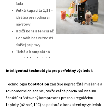
ľadu
Veľká kapacita 1,8 l
–
ideálna pre rodinu aj
návštevy
Udrží konzistenciu až
12 hodín
bez nutnosti
ďalšej prípravy
Tichá a kompaktná
prevádzka
vhodný do
každej kuchyne
Inteligentná technológia pre perfektný výsledok
Technológia
CoolMotion
zaisťuje nepretržité miešanie a
rovnomerné chladenie, takže každá porcia má ideálnu
štruktúru. Vstavaný kompresor s presnou reguláciou
teploty (až na 0,1 °C) sa postará o konzistentný výsledok