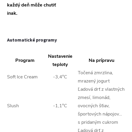
každý deň môže chutiť
inak.
Automatické programy
Nastavenie
Program
Na prípravu
teploty
Točená zmrzlina,
Soft Ice Cream
-3,4°C
mrazený jogurt
Ľadová drť z vlastných
zmesí, limonád,
Slush
-1,1°C
ovocných šťiav,
športových nápojov…
s pridaným cukrom
Ľadová drť z