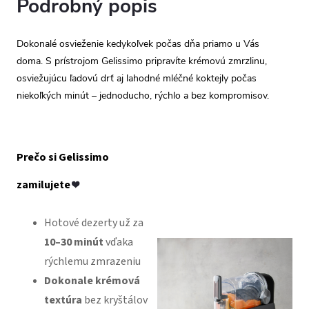
Podrobný popis
Dokonalé osvieženie kedykoľvek počas dňa priamo u Vás
doma. S prístrojom Gelissimo pripravíte krémovú zmrzlinu,
osviežujúcu ľadovú drť aj lahodné mléčné koktejly počas
niekoľkých minút – jednoducho, rýchlo a bez kompromisov.
Prečo si Gelissimo
zamilujete
❤️
Hotové dezerty už za
10–30 minút
vďaka
rýchlemu zmrazeniu
Dokonale krémová
textúra
bez kryštálov