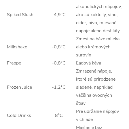
alkoholických nápojov,
Spiked Slush
-4,9°C
ako sú kokteily, víno,
cider, pivo, miešané
nápoje alebo destiláty
Zmesi na báze mlieka
Milkshake
-0,8°C
alebo krémových
surovín
Frappe
-0,8°C
Ľadová káva
Zmrazené nápoje,
ktoré sú prirodzene
Frozen Juice
-1,2°C
sladené, napríklad
väčšina ovocných
šťiav
Pre udržanie nápojov
Cold Drinks
8°C
v chlade
Miešanie bez