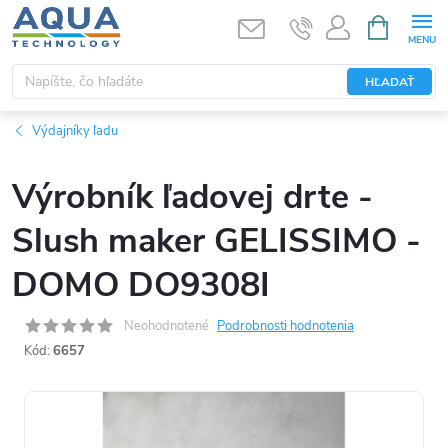
Prejsť
NÁKUPN
KOŠÍK
na
obsah
HĽADAŤ
Výdajníky ľadu
Výrobník ľadovej drte -
Slush maker GELISSIMO -
DOMO DO9308I
Neohodnotené
Podrobnosti hodnotenia
Kód:
6657