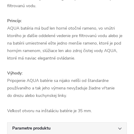
filtrovanú vodu.
Princíp:
AQUA batéria má buď len horné otočné rameno, vo vnútri
ktorého je ďalšie oddelené vedenie pre filtrovanú vodu alebo je
na batérii umiestnené ešte jedno menšie rameno, ktoré je pod
horným ramenom, slúžiace len ako zdroj čistej vody AQUA,
ktoré má naviac elegantné ovládanie.
Výhody:
Pripojenie AQUA batérie sa nijako nelíši od štandardne
používaného a tak jeho výmena nevyžaduje žiadne vŕtanie
do drezu alebo kuchynskej linky.
Veľkosť otvoru na inštaláciu batérie je 35 mm.
Parametre produktu