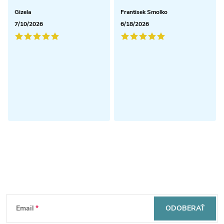
Gizela
Frantisek Smolko
7/10/2026
6/18/2026
Odoberať newsletter
Z
Email
ODOBERAŤ