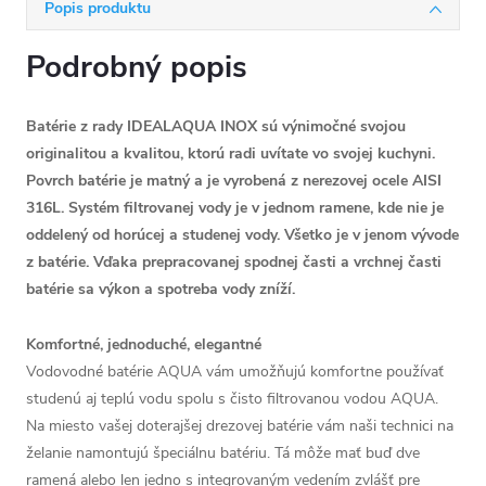
Popis produktu
Podrobný popis
Batérie z rady IDEALAQUA INOX sú výnimočné svojou
originalitou a kvalitou, ktorú radi uvítate vo svojej kuchyni.
Povrch batérie je matný a je vyrobená z nerezovej ocele AISI
316L. Systém filtrovanej vody je v jednom ramene, kde nie je
oddelený od horúcej a studenej vody. Všetko je v jenom vývode
z batérie. Vďaka prepracovanej spodnej časti a vrchnej časti
batérie sa výkon a spotreba vody zníží.
Komfortné, jednoduché, elegantné
Vodovodné batérie AQUA vám umožňujú komfortne používať
studenú aj teplú vodu spolu s čisto filtrovanou vodou AQUA.
Na miesto vašej doterajšej drezovej batérie vám naši technici na
želanie namontujú špeciálnu batériu. Tá môže mať buď dve
ramená alebo len jedno s integrovaným vedením zvlášť pre