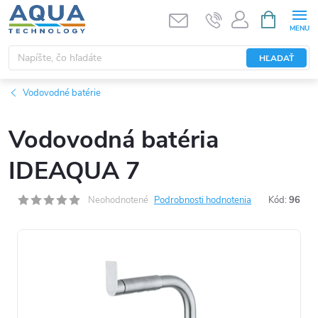
Prejsť
NÁKUPN
KOŠÍK
na
obsah
HĽADAŤ
Vodovodné batérie
Vodovodná batéria
IDEAQUA 7
Neohodnotené
Podrobnosti hodnotenia
Kód:
96