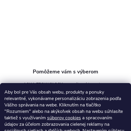
ä
t
i
e
AQUA TECHNOLOGY s.r.o.
Aby bol pre Vás obsah webu, produkty a ponuky
info
@
aquatechnology.sk
relevantné, vykonávame personalizáciu zobrazenia podľa
Vášho správania na webe. Kliknutím na tlačítko
+421 911 991 394
"Rozumiem" alebo na akýkoľvek obsah na webu súhlasíte
taktiež s využívaním
súborov cookies
a spracovaním
údajov za účelom zobrazovania cielenej reklamy na
sociálnych sietiach a ďalších weboch. Nastavením súhlasu