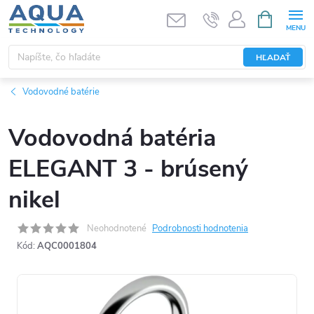
Prejsť
NÁKUPN
KOŠÍK
na
obsah
HĽADAŤ
Vodovodné batérie
Vodovodná batéria
ELEGANT 3 - brúsený
nikel
Neohodnotené
Podrobnosti hodnotenia
Kód:
AQC0001804