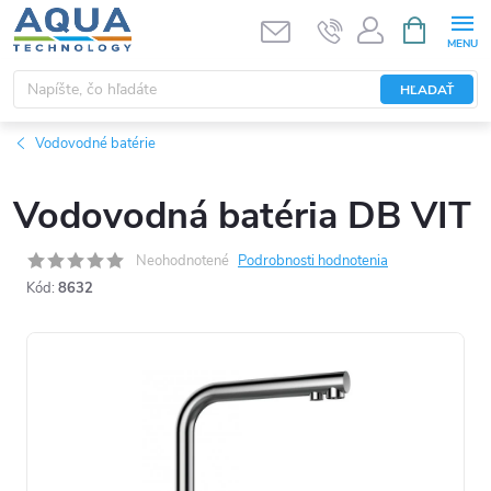
Prejsť
NÁKUPN
KOŠÍK
na
obsah
HĽADAŤ
Vodovodné batérie
Vodovodná batéria DB VIT
Neohodnotené
Podrobnosti hodnotenia
Kód:
8632