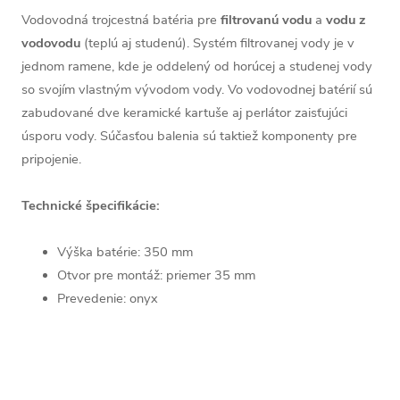
Vodovodná trojcestná batéria pre
filtrovanú vodu
a
vodu z
vodovodu
(teplú aj studenú). Systém filtrovanej vody je v
jednom ramene, kde je oddelený od horúcej a studenej vody
so svojím vlastným vývodom vody. Vo vodovodnej batérií sú
zabudované dve keramické kartuše aj perlátor zaisťujúci
úsporu vody. Súčasťou balenia sú taktiež komponenty pre
pripojenie.
Technické špecifikácie:
Výška batérie: 350 mm
Otvor pre montáž: priemer 35 mm
Prevedenie: onyx