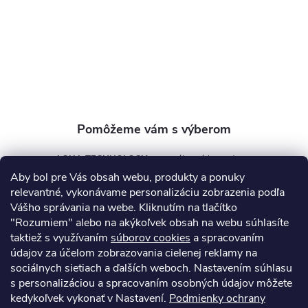
t
i
e
AQUA TECHNOLOGY s.r.o.
Aby bol pre Vás obsah webu, produkty a ponuky
info
@
aquatechnology.sk
relevantné, vykonávame personalizáciu zobrazenia podľa
Vášho správania na webe. Kliknutím na tlačítko
+421 911 991 394
"Rozumiem" alebo na akýkoľvek obsah na webu súhlasíte
taktiež s využívaním
súborov cookies
a spracovaním
údajov za účelom zobrazovania cielenej reklamy na
sociálnych sietiach a ďalších weboch. Nastavením súhlasu
Informácie pre vás
s personalizáciou a spracovaním osobných údajov môžete
kedykoľvek vykonať v Nastavení.
Podmienky ochrany