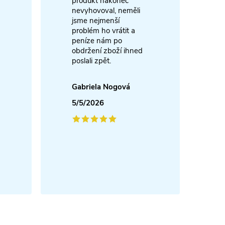
produkt nakonec
nevyhovoval, neměli
A
jsme nejmenší
problém ho vrátit a
4
peníze nám po
obdržení zboží ihned
poslali zpět.
Gabriela Nogová
5/5/2026