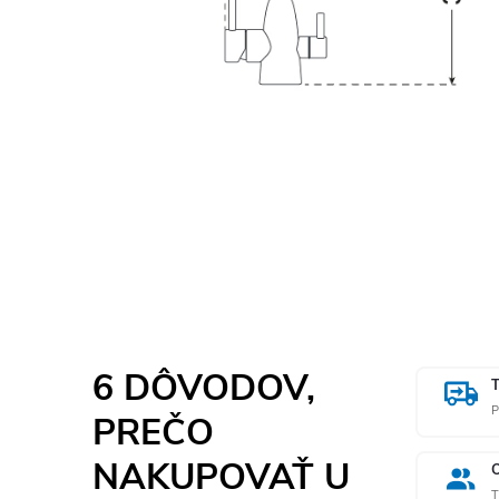
6 DÔVODOV,
P
PREČO
NAKUPOVAŤ U
T