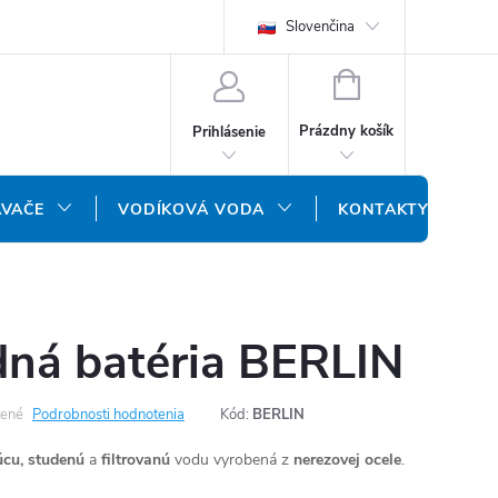
REKLAMAČNÝ FORMULÁR
DOPRAVA A PLATBA
Slovenčina
DOPRAVA P
NÁKUPNÝ
KOŠÍK
Prázdny košík
Prihlásenie
ÁVAČE
VODÍKOVÁ VODA
KONTAKTY
ná batéria BERLIN
ené
Podrobnosti hodnotenia
Kód:
BERLIN
cu, studenú
a
filtrovanú
vodu vyrobená z
nerezovej ocele
.