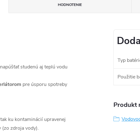
HODNOTENIE
Doda
Typ batéri
apúšťať studenú aj teplú vodu
Použitie b
erlátorom
pre úsporu spotreby
Produkt n
Vodovod
tak ku kontaminácií upravenej
 (zo zdroja vody).