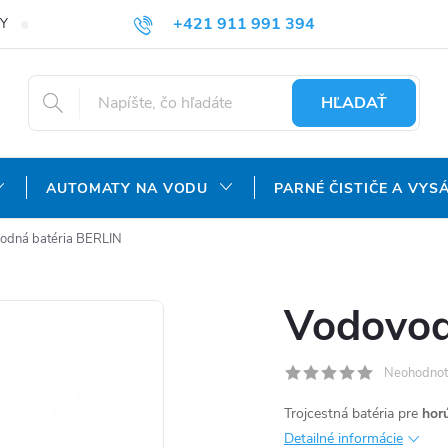
+421 911 991 394
Y
REKLAMAČNÝ PORIADOK
OCHRANA OSOBNÝCH ÚDAJOV
info@aquatechnology.sk
HĽADAŤ
AUTOMATY NA VODU
PARNÉ ČISTIČE A VYS
odná batéria BERLIN
Vodovod
Neohodnot
Trojcestná batéria pre
horú
Detailné informácie