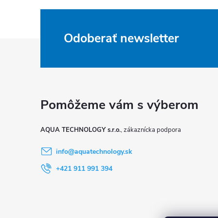
Odoberať newsletter
Z
á
p
ä
AQUA TECHNOLOGY s.r.o.
t
info
@
aquatechnology.sk
i
+421 911 991 394
e