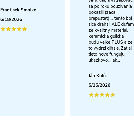
ventilcek a vstrekovac
sa po roku pouzivania
Frantisek Smolko
pokazili (zacali
prepustat).... tento bol
6/18/2026
sice drahsi, ALE dufam
ze kvalitny material,
keramicka gulicka
budu velke PLUS a ze
to vydrzi dlhsie. Zatial
tieto nove funguju
ukazkovo.... ak...
Ján Kulík
5/25/2026