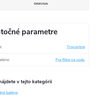
DISKUSIA
točné parametre
e
:
Trojcestná
atérie
:
Pre filtre na vodu
ájdete v tejto kategórii
né batérie