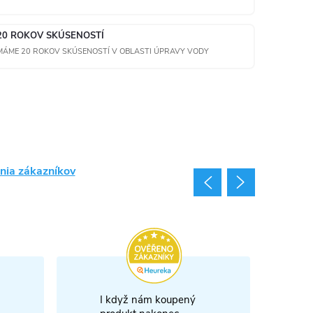
20 ROKOV SKÚSENOSTÍ
MÁME 20 ROKOV SKÚSENOSTÍ V OBLASTI ÚPRAVY VODY
nia zákazníkov
I když nám koupený
m