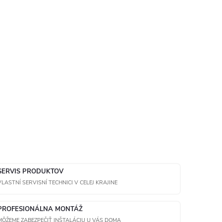
SERVIS PRODUKTOV
VLASTNÍ SERVISNÍ TECHNICI V CELEJ KRAJINE
PROFESIONÁLNA MONTÁŽ
MÔŽEME ZABEZPEČIŤ INŠTALÁCIU U VÁS DOMA