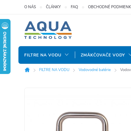
Prejsť
O NÁS
ČLÁNKY
FAQ
OBCHODNÉ PODMIENK
na
obsah
FILTRE NA VODU
ZMÄKČOVAČE VODY
FILTRE NA VODU
Vodovodné batérie
Vodov
Domov