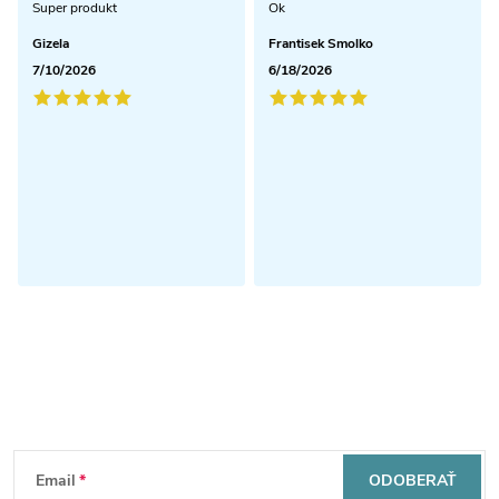
Super produkt
Ok
Gizela
Frantisek Smolko
7/10/2026
6/18/2026
Odoberať newsletter
Z
Email
ODOBERAŤ