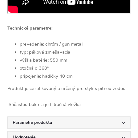
Technické parametre:
prevedenie: chróm / gun metal
typ: páková zmiešavacia
výška batérie: 550 mm
otočná o 360°
pripojenie: hadičky 40 cm
Produkt je certifikovaný a určený pre styk s pitnou vodou.
Súčasťou balenia je filtračná vložka.
Parametre produktu
Hodnotenie