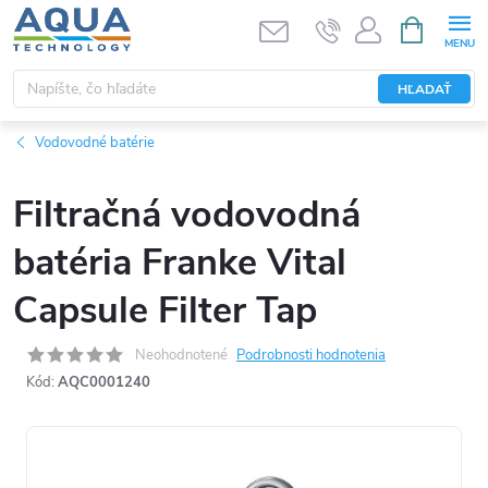
Prejsť
NÁKUPN
KOŠÍK
na
obsah
HĽADAŤ
Vodovodné batérie
Filtračná vodovodná
batéria Franke Vital
Capsule Filter Tap
Neohodnotené
Podrobnosti hodnotenia
Kód:
AQC0001240