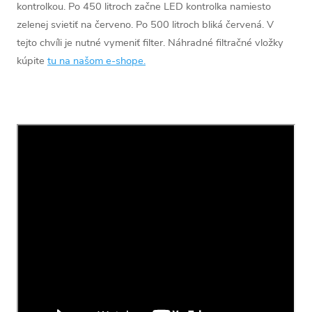
kontrolkou. Po 450 litroch začne LED kontrolka namiesto
zelenej svietiť na červeno. Po 500 litroch bliká červená. V
tejto chvíli je nutné vymeniť filter. Náhradné filtračné vložky
kúpite
tu na našom e-shope.