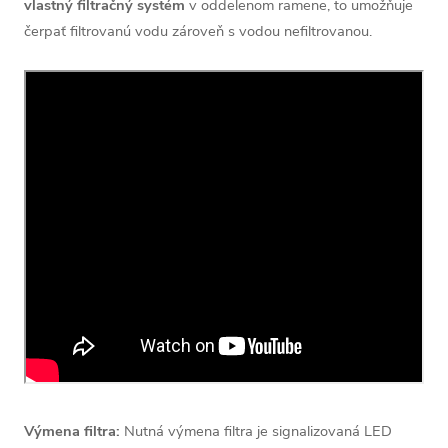
vlastný filtračný systém
v oddelenom ramene, to umožňuje
čerpať filtrovanú vodu zároveň s vodou nefiltrovanou.
Výmena filtra:
Nutná výmena filtra je signalizovaná LED