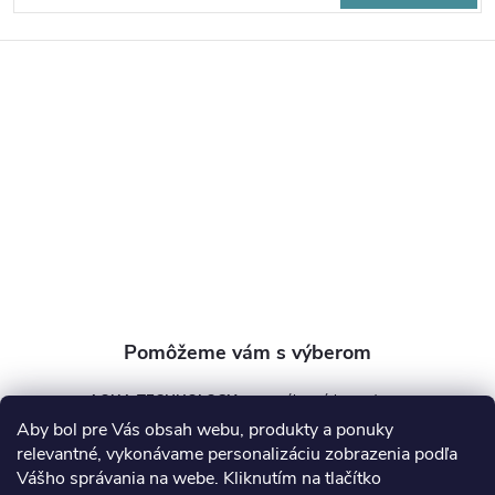
á
p
ä
t
i
e
AQUA TECHNOLOGY s.r.o.
Aby bol pre Vás obsah webu, produkty a ponuky
info
@
aquatechnology.sk
relevantné, vykonávame personalizáciu zobrazenia podľa
Vášho správania na webe. Kliknutím na tlačítko
+421 911 991 394