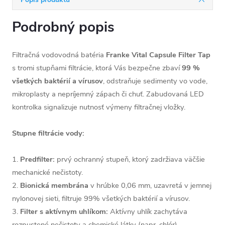
Podrobný popis
Filtračná vodovodná batéria
Franke Vital Capsule Filter Tap
s tromi stupňami filtrácie, ktorá Vás bezpečne zbaví
99 %
všetkých baktérií a vírusov
, odstraňuje sedimenty vo vode,
mikroplasty a nepríjemný zápach či chuť. Zabudovaná LED
kontrolka signalizuje nutnosť výmeny filtračnej vložky.
Stupne filtrácie vody:
1.
Predfilter:
prvý ochranný stupeň, ktorý zadržiava väčšie
mechanické nečistoty.
2.
Bionická membrána
v hrúbke 0,06 mm, uzavretá v jemnej
nylonovej sieti, filtruje 99% všetkých baktérií a vírusov.
3.
Filter s aktívnym uhlíkom:
Aktívny uhlík zachytáva
rozpustené nečistoty a chemické látky (napr. chlór).