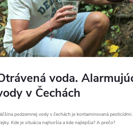
Otrávená voda. Alarmujúc
vody v Čechách
äčšina podzemnej vody v čechách je kontaminovaná pesticídmi. 
lejky. Kde je situácia najhoršia a kde najlepšia? A prečo?