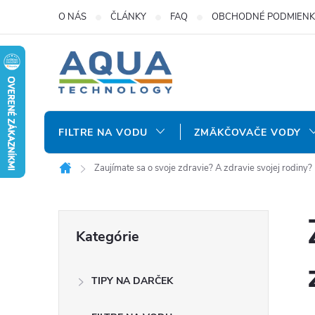
Prejsť
O NÁS
ČLÁNKY
FAQ
OBCHODNÉ PODMIENK
na
obsah
FILTRE NA VODU
ZMÄKČOVAČE VODY
Zaujímate sa o svoje zdravie? A zdravie svojej rodiny?
Domov
B
Preskočiť
Kategórie
kategórie
o
TIPY NA DARČEK
č