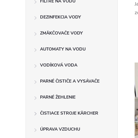
FILTRE NA VODU
n
J
z
DEZINFEKCIA VODY
ý
p
ZMÄKČOVAČE VODY
a
AUTOMATY NA VODU
n
VODÍKOVÁ VODA
e
PARNÉ ČISTIČE A VYSÁVAČE
l
PARNÉ ŽEHLENIE
ČISTIACE STROJE KÄRCHER
ÚPRAVA VZDUCHU