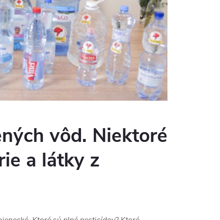
ených vôd. Niektoré
ie a látky z
jenecké. Ktoré sú plné pesticídov? Ktoré