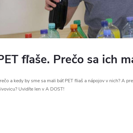
PET fľaše. Prečo sa ich 
rečo a kedy by sme sa mali báť PET fliaš a nápojov v nich? A pre
livovicu? Uvidíte len v A DOST!