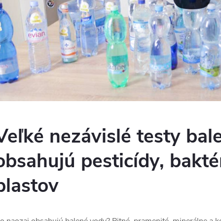
Veľké nezávislé testy bal
obsahujú pesticídy, baktér
plastov
o naozaj obsahujú balené vody? Pitné, pramenité, minerálne a ko