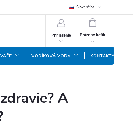
REKLAMAČNÝ FORMULÁR
DOPRAVA A PLATBA
Slovenčina
DOPRAVA P
NÁKUPNÝ
KOŠÍK
Prázdny košík
Prihlásenie
ÁVAČE
VODÍKOVÁ VODA
KONTAKTY
 zdravie? A
?