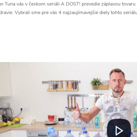
an Tuna vás v českom seriáli A DOST! prevedie záplavou tovaru a
dravie. Vybrali sme pre vás 4 najzaujímavejšie diely tohto seriálu