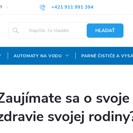
+421 911 991 394
Y
REKLAMAČNÝ PORIADOK
OCHRANA OSOBNÝCH ÚDAJOV
info@aquatechnology.sk
HĽADAŤ
AUTOMATY NA VODU
PARNÉ ČISTIČE A VYS
Zaujímate sa o svoje
zdravie svojej rodiny