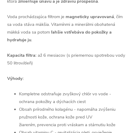
ktorá
zmierňuje únavu a je zdraviu prospešná
.
Voda prochádzajúca filtrom je
magneticky upravovaná
, čím
sa voda stáva mäkšia. Vitamínmi a minerálmi obohatená
mäkká voda sa potom
ľahšie vstřebáva do pokožky a
hydratuje ju
.
Kapacita filtra:
až 6 mesiacov (s priemernou spotrebou vody
50 litrov/deň)
Výhody:
Kompletne odstraňuje zvyškový chlór vo vode -
ochrana pokožky a dýchacích ciest
Obsah prírodného kolagénu - napomáha zvýšeniu
pružnosti kože, ochrana kože pred UV
žiarením, prevencia proti vráskam a stárnutiu kože
Obsah vitaminu C - revitalizácia pleti, osvieženie