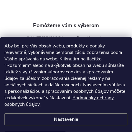
e
AQUA TECHNOLOGY s.r.o.
Aby bol pre Vás obsah webu, produkty a ponuky
info
@
aquatechnology.sk
relevantné, vykonávame personalizáciu zobrazenia podľa
Vášho správania na webe. Kliknutím na tlačítko
+421 911 991 394
"Rozumiem" alebo na akýkoľvek obsah na webu súhlasíte
taktiež s využívaním
súborov cookies
a spracovaním
údajov za účelom zobrazovania cielenej reklamy na
sociálnych sietiach a ďalších weboch. Nastavením súhlasu
Informácie pre vás
s personalizáciou a spracovaním osobných údajov môžete
kedykoľvek vykonať v Nastavení.
Podmienky ochrany
osobných údajov.
Kontakty
Obchodné podmienky
Technický dotazník
Nastavenie
Copyright 2026
AquaPro-Shop.sk
. Všetky práva vyhradené.
Upraviť