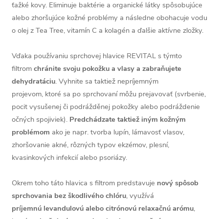
ťažké kovy. Eliminuje baktérie a organické látky spôsobujúce
alebo zhoršujúce kožné problémy a následne obohacuje vodu
o olej z Tea Tree, vitamín C a kolagén a ďalšie aktívne zložky.
Vďaka používaniu sprchovej hlavice REVITAL s týmto
filtrom
chránite svoju pokožku a vlasy a zabraňujete
dehydratáciu
. Vyhnite sa taktiež nepríjemným
projevom, ktoré sa po sprchovaní môžu prejavovať (svrbenie,
pocit vysušenej či podrážděnej pokožky alebo podráždenie
očných spojiviek).
Predchádzate taktiež iným kožným
problémom
ako je napr. tvorba lupín, lámavosť vlasov,
zhoršovanie akné, rôzných typov ekzémov, plesní,
kvasinkových infekcií alebo psoriázy.
Okrem toho táto hlavica s filtrom predstavuje
nový spôsob
sprchovania bez škodlivého chlóru
, využívá
príjemnú
levandulovú alebo citrónovú relaxačnú arómu
,