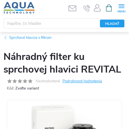
Prejsť
NÁKUPN
KOŠÍK
na
obsah
HĽADAŤ
Sprchové hlavice s filtrom
Náhradný filter ku
sprchovej hlavici REVITAL
Neohodnotené
Podrobnosti hodnotenia
Kód:
Zvoľte variant