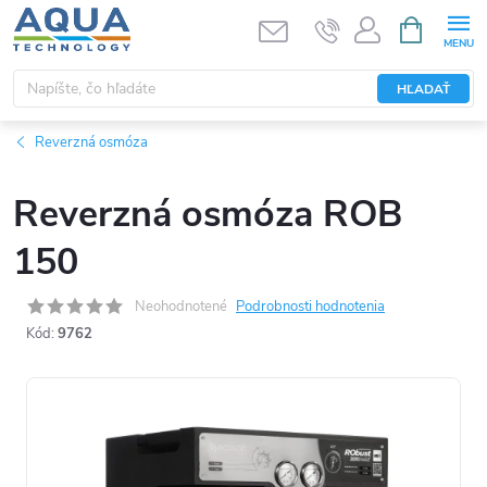
Prejsť
NÁKUPN
KOŠÍK
na
obsah
HĽADAŤ
Reverzná osmóza
Reverzná osmóza ROB
150
Neohodnotené
Podrobnosti hodnotenia
Kód:
9762