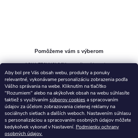
t
i
e
AQUA TECHNOLOGY s.r.o.
Aby bol pre Vás obsah webu, produkty a ponuky
info
@
aquatechnology.sk
relevantné, vykonávame personalizáciu zobrazenia podľa
Vášho správania na webe. Kliknutím na tlačítko
+421 911 991 394
"Rozumiem" alebo na akýkoľvek obsah na webu súhlasíte
taktiež s využívaním
súborov cookies
a spracovaním
údajov za účelom zobrazovania cielenej reklamy na
sociálnych sietiach a ďalších weboch. Nastavením súhlasu
Informácie pre vás
s personalizáciou a spracovaním osobných údajov môžete
kedykoľvek vykonať v Nastavení.
Podmienky ochrany
osobných údajov.
Kontakty
Obchodné podmienky
Technický dotazník