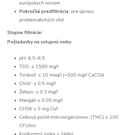
európskych noriem
Pokročilá predfiltrácia
: pre úpravu
problematických vôd
Stupne filtrácie:
Požiadavky na vstupnú vodu:
5 mikrón
sedimentačný
pH: 6,5–8,5
PP filter BB10
TDS: ≤ 1500 mg/l
Uhlíkový filter z
Tvrdosť: ≤ 10 meq/l (<500 mg/l CaCO₃)
kokosových
Chlór: ≤ 0,5 mg/l
škorupín GAC
Železo: ≤ 0,3 mg/l
BB10
Mangán ≤ 0,05 mg/l
2x Membrána
CHSK ≤ 5 mg O₂/l
reverznej
Celkový počet mikroorganizmov: (TMC) ≤ 100
osmózy 3,0″ ×
CFU/ml
12″
Koliformný index = žádný