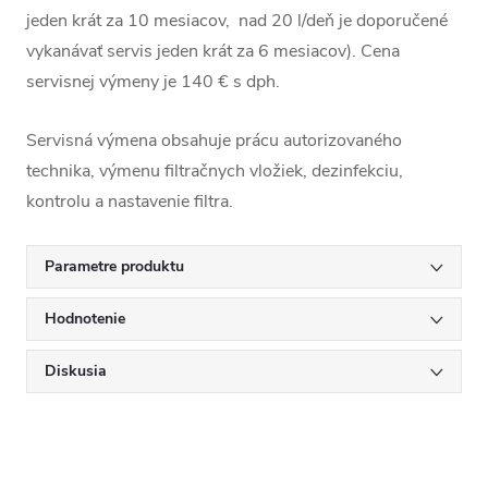
Napájanie
: 180-
jeden krát za 10 mesiacov, nad 20 l/deň je doporučené
240 V, 50-60
vykanávať servis jeden krát za 6 mesiacov). Cena
Hz
servisnej výmeny je 140 € s dph.
Teplota
vstupnej vody
: 4
Servisná výmena obsahuje prácu autorizovaného
- 30 °C
technika, výmenu filtračnych vložiek, dezinfekciu,
Okolitá teplota
:
kontrolu a nastavenie filtra.
5 - 40 °С
Vstupný tlak
: 2-
Parametre produktu
5 barov
Hodnotenie
Rozmery (
V × Š
× H)
: 470 х 525
Diskusia
х 405 mm
Váha:
26 kg