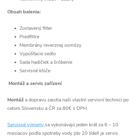
Obsah balenia:
Technické
Zostavený filter
špecifikácie:
Predfiltre
Membrány reverznej osmózy
Prietok
: 150-
Vypúšťacie sedlo
160 litrov za
Sada hadičiek a šróbenie
hodinu
Servisné kľúče
Spotreba
vody
: 250-
Montáž a servis zařízení
300 litrov za
hodinu
Montáž
a dopravu zaistia naši vlastní servisní technici po
Odpadová
celom Slovensku a ČR za 80€ s DPH.
voda
: 100-
140 litrov za
Servisné výmeny
sa vykonávajú jeden krát za 6 – 10
hodinu
mesiacov podľa spotreby vody (do 20 l/deň je servis