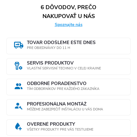
6 DÔVODOV, PREČO
NAKUPOVAŤ U NÁS
Spoznajte nás
TOVAR ODOŠLEME EŠTE DNES
PRE OBJEDNÁVKY DO 11 H
SERVIS PRODUKTOV
VLASTNÍ SERVISNÍ TECHNICI V CELEJ KRAJINE
ODBORNÉ PORADENSTVO
TÍM ODBORNÍKOV PRE KAŽDÉHO ZÁKAZNÍKA
PROFESIONÁLNA MONTÁŽ
MÔŽEME ZABEZPEČIŤ INŠTALÁCIU U VÁS DOMA
OVERENÉ PRODUKTY
VŠETKY PRODUKTY PRE VÁS TESTUJEME