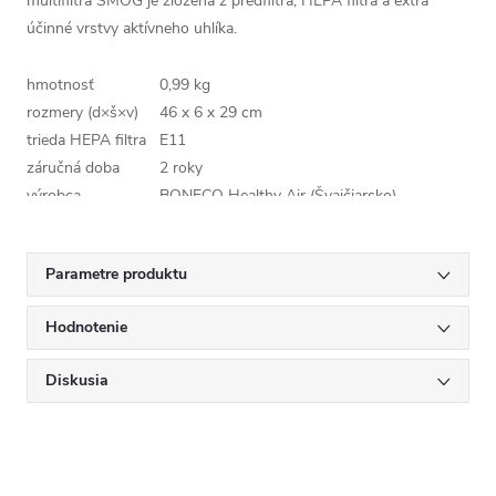
multifiltra SMOG je zložená z predfiltra, HEPA filtra a extra
účinné vrstvy aktívneho uhlíka.
hmotnosť
0,99 kg
rozmery (d×š×v)
46 x 6 x 29 cm
trieda HEPA filtra
E11
záručná doba
2 roky
výrobca
BONECO Healthy Air (Švajčiarsko)
kód
A503S
Parametre produktu
Hodnotenie
Diskusia