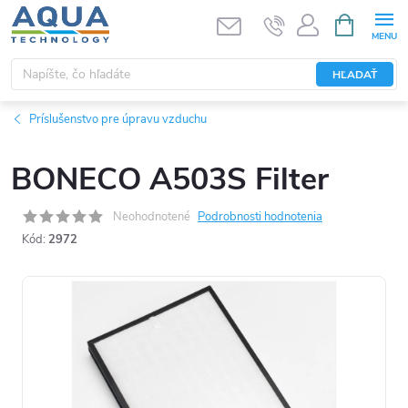
Prejsť
NÁKUPN
KOŠÍK
na
obsah
HĽADAŤ
Príslušenstvo pre úpravu vzduchu
BONECO A503S Filter
Neohodnotené
Podrobnosti hodnotenia
Kód:
2972