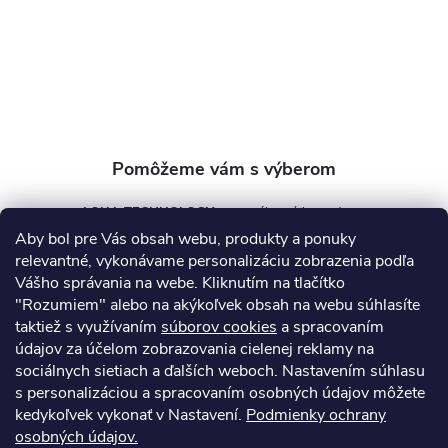
t
i
e
AQUA TECHNOLOGY s.r.o.
Aby bol pre Vás obsah webu, produkty a ponuky
info
@
aquatechnology.sk
relevantné, vykonávame personalizáciu zobrazenia podľa
Vášho správania na webe. Kliknutím na tlačítko
+421 911 991 394
"Rozumiem" alebo na akýkoľvek obsah na webu súhlasíte
taktiež s využívaním
súborov cookies
a spracovaním
údajov za účelom zobrazovania cielenej reklamy na
sociálnych sietiach a ďalších weboch. Nastavením súhlasu
Informácie pre vás
s personalizáciou a spracovaním osobných údajov môžete
kedykoľvek vykonať v Nastavení.
Podmienky ochrany
osobných údajov.
Kontakty
Obchodné podmienky
Technický dotazník