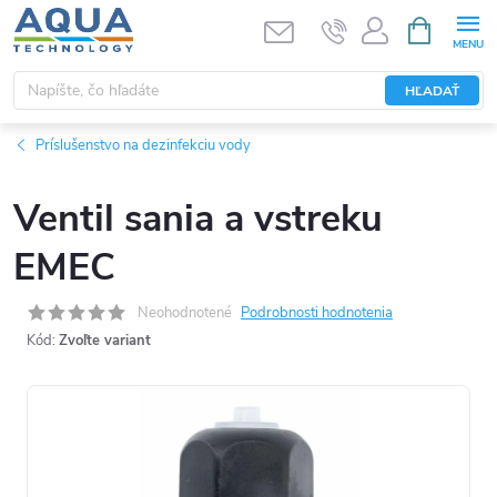
Prejsť
NÁKUPN
KOŠÍK
na
obsah
HĽADAŤ
Príslušenstvo na dezinfekciu vody
Ventil sania a vstreku
EMEC
Neohodnotené
Podrobnosti hodnotenia
Kód:
Zvoľte variant