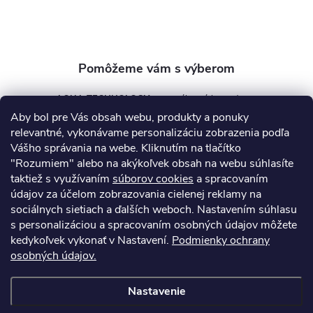
i
e
AQUA TECHNOLOGY s.r.o.
Aby bol pre Vás obsah webu, produkty a ponuky
info
@
aquatechnology.sk
relevantné, vykonávame personalizáciu zobrazenia podľa
Vášho správania na webe. Kliknutím na tlačítko
+421 911 991 394
"Rozumiem" alebo na akýkoľvek obsah na webu súhlasíte
taktiež s využívaním
súborov cookies
a spracovaním
údajov za účelom zobrazovania cielenej reklamy na
sociálnych sietiach a ďalších weboch. Nastavením súhlasu
Informácie pre vás
s personalizáciou a spracovaním osobných údajov môžete
kedykoľvek vykonať v Nastavení.
Podmienky ochrany
osobných údajov.
Kontakty
Obchodné podmienky
Technický dotazník
Nastavenie
Copyright 2026
AquaPro-Shop.sk
. Všetky práva vyhradené.
Upraviť