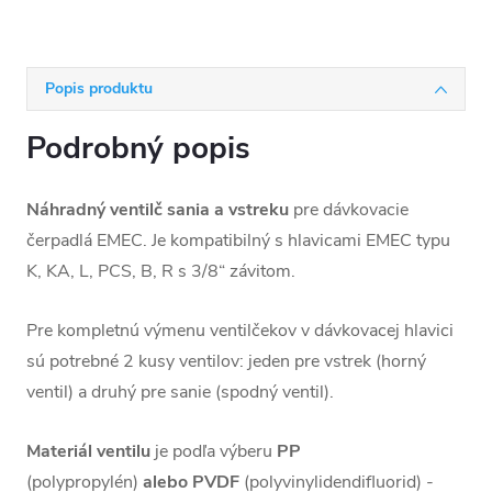
Popis produktu
Podrobný popis
Náhradný ventilč sania a vstreku
pre dávkovacie
čerpadlá EMEC. Je kompatibilný s hlavicami EMEC typu
K, KA, L, PCS, B, R s 3/8“ závitom.
Pre kompletnú výmenu ventilčekov v dávkovacej hlavici
sú potrebné 2 kusy ventilov: jeden pre vstrek (horný
ventil) a druhý pre sanie (spodný ventil).
Materiál
ventilu
je podľa výberu
PP
(polypropylén)
alebo
PVDF
(polyvinylidendifluorid) -