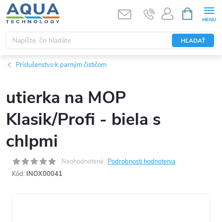
Prejsť
NÁKUPN
KOŠÍK
na
obsah
HĽADAŤ
Príslušenstvo k parným čističom
utierka na MOP
Klasik/Profi - biela s
chlpmi
Neohodnotené
Podrobnosti hodnotenia
Kód:
INOX00041