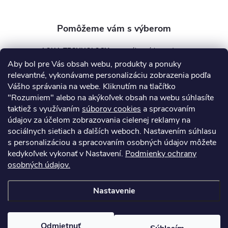
e
AQUA TECHNOLOGY s.r.o.
Aby bol pre Vás obsah webu, produkty a ponuky
info
@
aquatechnology.sk
relevantné, vykonávame personalizáciu zobrazenia podľa
Vášho správania na webe. Kliknutím na tlačítko
+421 911 991 394
"Rozumiem" alebo na akýkoľvek obsah na webu súhlasíte
taktiež s využívaním
súborov cookies
a spracovaním
údajov za účelom zobrazovania cielenej reklamy na
sociálnych sietiach a ďalších weboch. Nastavením súhlasu
Informácie pre vás
s personalizáciou a spracovaním osobných údajov môžete
kedykoľvek vykonať v Nastavení.
Podmienky ochrany
osobných údajov.
Kontakty
Obchodné podmienky
Technický dotazník
Nastavenie
Copyright 2026
AquaPro-Shop.sk
. Všetky práva vyhradené.
Upraviť
nastavenie cookies
Odmietnuť