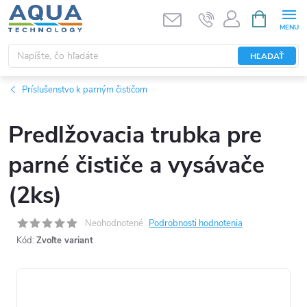
Prejsť
NÁKUPN
KOŠÍK
na
obsah
HĽADAŤ
Príslušenstvo k parným čističom
Predlžovacia trubka pre
parné čističe a vysávače
(2ks)
Neohodnotené
Podrobnosti hodnotenia
Kód:
Zvoľte variant