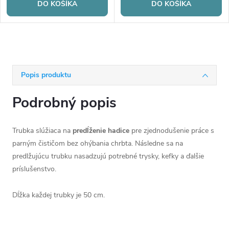
DO KOŠÍKA
DO KOŠÍKA
Popis produktu
Podrobný popis
Trubka slúžiaca na
predĺženie hadice
pre zjednodušenie práce s
parným čističom bez ohýbania chrbta. Následne sa na
predlžujúcu trubku nasadzujú potrebné trysky, kefky a ďalšie
príslušenstvo.
Dĺžka každej trubky je 50 cm.