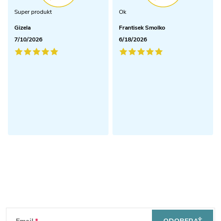
Super produkt
Ok
Gizela
Frantisek Smolko
7/10/2026
6/18/2026
Odoberať newsletter
Z