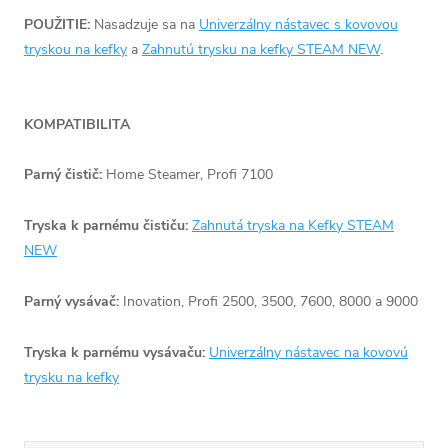
POUŽITIE:
Nasadzuje sa na
Univerzálny nástavec s kovovou
tryskou na kefky
a
Zahnutú trysku na kefky STEAM NEW
.
KOMPATIBILITA
Parný čistič:
Home Steamer, Profi 7100
Tryska k parnému čističu:
Zahnutá tryska na Kefky STEAM
NEW
Parný vysávač:
Inovation, Profi 2500, 3500, 7600, 8000 a 9000
Tryska k parnému vysávaču:
Univerzálny nástavec na kovovú
trysku na kefky