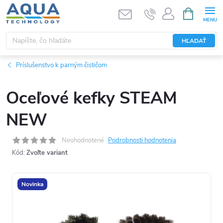
Prejsť
NÁKUPN
KOŠÍK
na
obsah
HĽADAŤ
Príslušenstvo k parným čističom
Oceľové kefky STEAM
NEW
Neohodnotené
Podrobnosti hodnotenia
Kód:
Zvoľte variant
Novinka