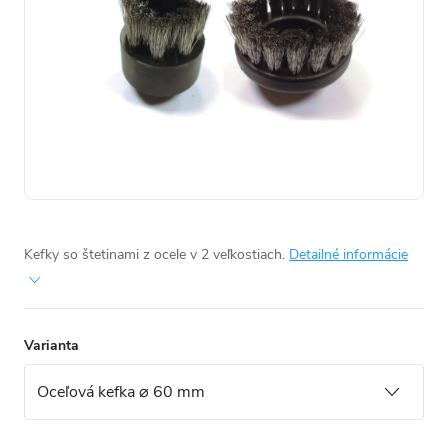
Kefky so štetinami z ocele v 2 veľkostiach.
Detailné informácie
Varianta