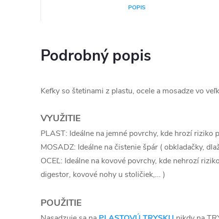
POPIS
Podrobný popis
Kefky so štetinami z plastu, ocele a mosadze vo veľ
VYUŽITIE
PLAST: Ideálne na jemné povrchy, kde hrozí riziko 
MOSADZ: Ideálne na čistenie špár ( obkladačky, dlaždi
OCEĽ: Ideálne na kovové povrchy, kde nehrozí riziko
digestor, kovové nohy u stoličiek,... )
POUŽITIE
Nasadzuje sa na
PLASTOVÚ TRYSKU
nikdy na T