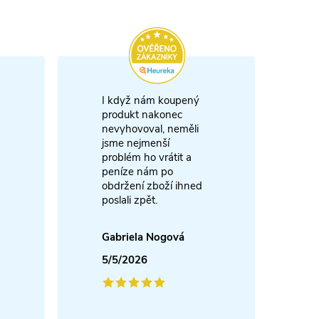
I když nám koupený
m
produkt nakonec
nevyhovoval, neměli
A
jsme nejmenší
problém ho vrátit a
4
peníze nám po
obdržení zboží ihned
poslali zpět.
Gabriela Nogová
5/5/2026