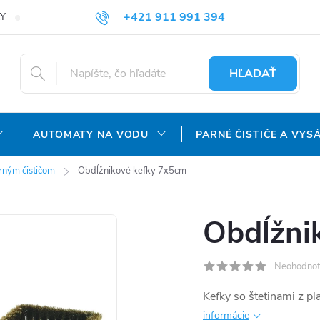
+421 911 991 394
Y
REKLAMAČNÝ PORIADOK
OCHRANA OSOBNÝCH ÚDAJOV
info@aquatechnology.sk
HĽADAŤ
AUTOMATY NA VODU
PARNÉ ČISTIČE A VYS
arným čističom
Obdĺžnikové kefky 7x5cm
Obdĺžni
Neohodnot
Kefky so štetinami z pl
informácie