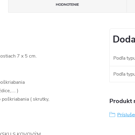
HODNOTENIE
Doda
kostiach 7 x 5 cm.
Podľa typ
Podľa typ
poškriabania
ce,.... )
 poškriabania ( skrutky,
Produkt n
Prísluš
RYSKU S KOVOVÝM