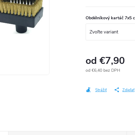
Obdélníkový kartáč 7x5 
od
€7,90
od
€6,40
bez DPH
Jednotková
cena:
Strážiť
Zdieľať