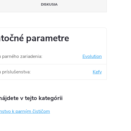
DISKUSIA
točné parametre
u parného zariadenia
:
Evolution
u príslušenstva
:
Kefy
ájdete v tejto kategórii
enstvo k parným čističom