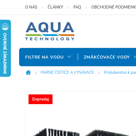
Prejsť
O NÁS
ČLÁNKY
FAQ
OBCHODNÉ PODMIENK
na
obsah
FILTRE NA VODU
ZMÄKČOVAČE VODY
PARNÉ ČISTIČE A VYSÁVAČE
Príslušenstvo k p
Domov
Dopredaj