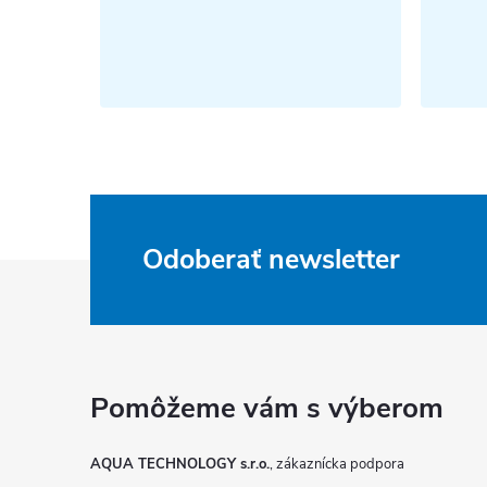
Odoberať newsletter
Z
á
p
ä
AQUA TECHNOLOGY s.r.o.