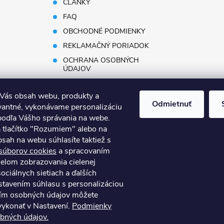
ČLÁNKY
FAQ
OBCHODNÉ PODMIENKY
REKLAMAČNÝ PORIADOK
OCHRANA OSOBNÝCH
ÚDAJOV
REKLAMAČNÝ FORMULÁR
 Vás obsah webu, produkty a
DOPRAVA A PLATBA
Odmietnuť
vantné, vykonávame personalizáciu
DOPRAVA PRE ATYPICKÝ
podľa Vášho správania na webe.
TOVAR
a tlačítko "Rozumiem" alebo na
PRACOVNÉ PONUKY
sah na webu súhlasíte taktiež s
ODSTÚPENIE OD ZMLUVY
súborov cookies
a spracovaním
čelom zobrazovania cielenej
ociálnych sietiach a ďalších
tavením súhlasu s personalizáciou
ím osobných údajov môžete
Kontakty
Obchodné podmienky
Technický dotazník
vykonať v Nastavení.
Podmienky
bných údajov.