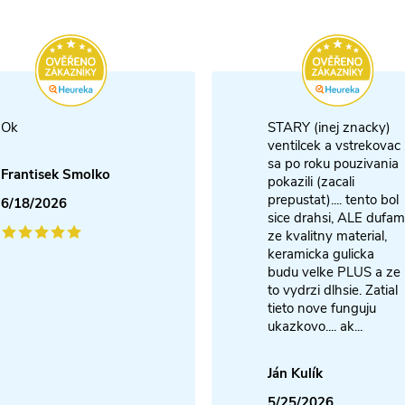
Ok
STARY (inej znacky)
ventilcek a vstrekovac
sa po roku pouzivania
Frantisek Smolko
pokazili (zacali
prepustat).... tento bol
6/18/2026
sice drahsi, ALE dufam
ze kvalitny material,
keramicka gulicka
budu velke PLUS a ze
to vydrzi dlhsie. Zatial
tieto nove funguju
ukazkovo.... ak...
Ján Kulík
5/25/2026