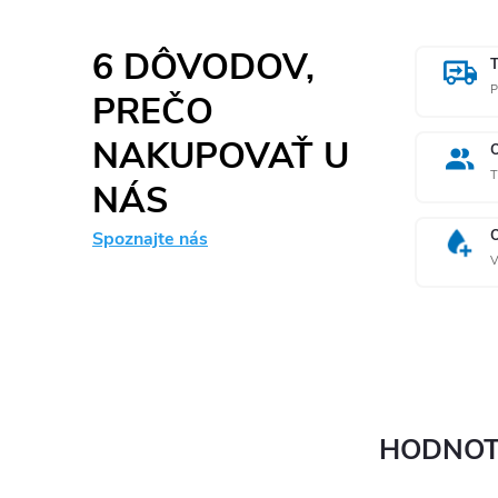
6 DÔVODOV,
P
PREČO
NAKUPOVAŤ U
T
NÁS
Spoznajte nás
V
HODNOT