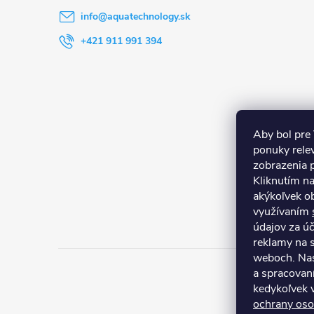
t
info
@
aquatechnology.sk
i
+421 911 991 394
e
Aby bol pre
ponuky rele
zobrazenia 
Kliknutím n
akýkoľvek ob
využívaním
údajov za ú
reklamy na s
weboch. Nas
a spracovan
kedykoľvek 
ochrany oso