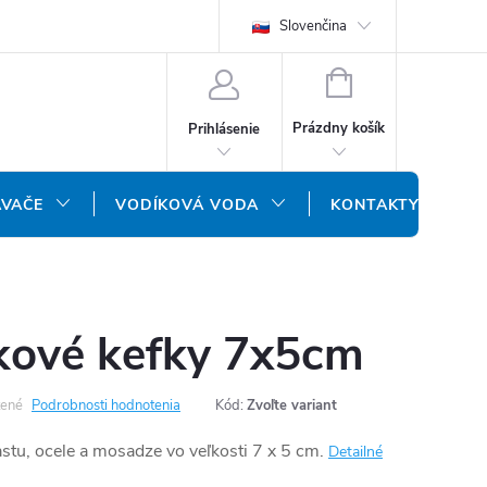
REKLAMAČNÝ FORMULÁR
DOPRAVA A PLATBA
Slovenčina
DOPRAVA P
NÁKUPNÝ
KOŠÍK
Prázdny košík
Prihlásenie
ÁVAČE
VODÍKOVÁ VODA
KONTAKTY
kové kefky 7x5cm
ené
Podrobnosti hodnotenia
Kód:
Zvoľte variant
astu, ocele a mosadze vo veľkosti 7 x 5 cm.
Detailné