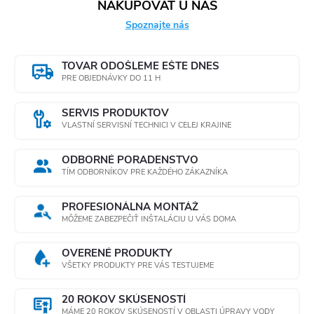
NAKUPOVAŤ U NÁS
Spoznajte nás
TOVAR ODOŠLEME EŠTE DNES
PRE OBJEDNÁVKY DO 11 H
SERVIS PRODUKTOV
VLASTNÍ SERVISNÍ TECHNICI V CELEJ KRAJINE
ODBORNÉ PORADENSTVO
TÍM ODBORNÍKOV PRE KAŽDÉHO ZÁKAZNÍKA
PROFESIONÁLNA MONTÁŽ
MÔŽEME ZABEZPEČIŤ INŠTALÁCIU U VÁS DOMA
OVERENÉ PRODUKTY
VŠETKY PRODUKTY PRE VÁS TESTUJEME
20 ROKOV SKÚSENOSTÍ
MÁME 20 ROKOV SKÚSENOSTÍ V OBLASTI ÚPRAVY VODY