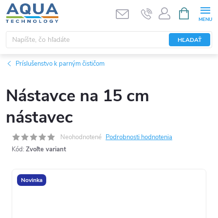
Prejsť
NÁKUPN
KOŠÍK
na
obsah
HĽADAŤ
Príslušenstvo k parným čističom
Nástavce na 15 cm
nástavec
Neohodnotené
Podrobnosti hodnotenia
Kód:
Zvoľte variant
Novinka