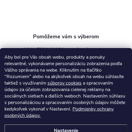
i
e
AQUA TECHNOLOGY s.r.o.
Aby bol pre Vás obsah webu, produkty a ponuky
info
@
aquatechnology.sk
relevantné, vykonávame personalizáciu zobrazenia podľa
Vášho správania na webe. Kliknutím na tlačítko
+421 911 991 394
"Rozumiem" alebo na akýkoľvek obsah na webu súhlasíte
taktiež s využívaním
súborov cookies
a spracovaním
údajov za účelom zobrazovania cielenej reklamy na
sociálnych sietiach a ďalších weboch. Nastavením súhlasu
Informácie pre vás
s personalizáciou a spracovaním osobných údajov môžete
kedykoľvek vykonať v Nastavení.
Podmienky ochrany
osobných údajov.
Kontakty
Obchodné podmienky
Technický dotazník
Nastavenie