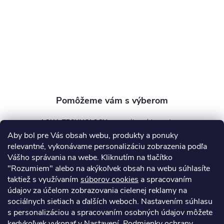
ä
t
i
e
AQUA TECHNOLOGY s.r.o.
Aby bol pre Vás obsah webu, produkty a ponuky
info
@
aquatechnology.sk
relevantné, vykonávame personalizáciu zobrazenia podľa
Vášho správania na webe. Kliknutím na tlačítko
+421 911 991 394
"Rozumiem" alebo na akýkoľvek obsah na webu súhlasíte
taktiež s využívaním
súborov cookies
a spracovaním
údajov za účelom zobrazovania cielenej reklamy na
sociálnych sietiach a ďalších weboch. Nastavením súhlasu
Informácie pre vás
s personalizáciou a spracovaním osobných údajov môžete
kedykoľvek vykonať v Nastavení.
Podmienky ochrany