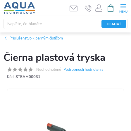
Prejsť
NÁKUPN
KOŠÍK
na
obsah
HĽADAŤ
Príslušenstvo k parným čističom
Čierna plastová tryska
Neohodnotené
Podrobnosti hodnotenia
Kód:
STEAM00031