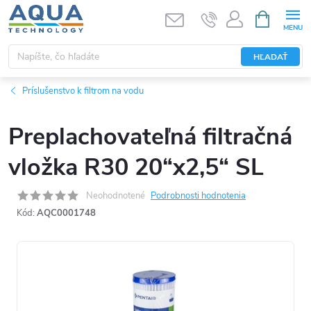
Prejsť
NÁKUPN
KOŠÍK
na
obsah
HĽADAŤ
Príslušenstvo k filtrom na vodu
Preplachovateľná filtračná
vložka R30 20“x2,5“ SL
Neohodnotené
Podrobnosti hodnotenia
Kód:
AQC0001748