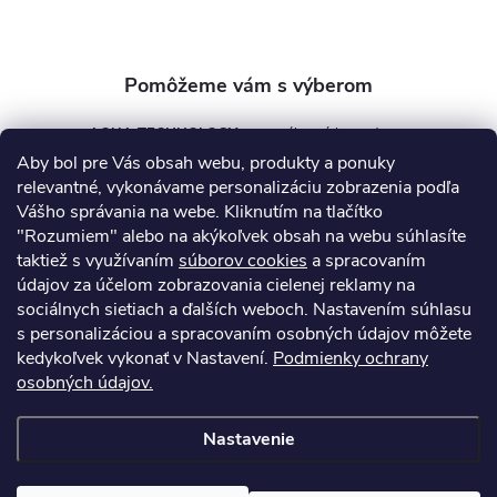
e
AQUA TECHNOLOGY s.r.o.
Aby bol pre Vás obsah webu, produkty a ponuky
info
@
aquatechnology.sk
relevantné, vykonávame personalizáciu zobrazenia podľa
Vášho správania na webe. Kliknutím na tlačítko
+421 911 991 394
"Rozumiem" alebo na akýkoľvek obsah na webu súhlasíte
taktiež s využívaním
súborov cookies
a spracovaním
údajov za účelom zobrazovania cielenej reklamy na
sociálnych sietiach a ďalších weboch. Nastavením súhlasu
Informácie pre vás
s personalizáciou a spracovaním osobných údajov môžete
kedykoľvek vykonať v Nastavení.
Podmienky ochrany
osobných údajov.
Kontakty
Obchodné podmienky
Technický dotazník
Nastavenie
Copyright 2026
AquaPro-Shop.sk
. Všetky práva vyhradené.
Upraviť
nastavenie cookies