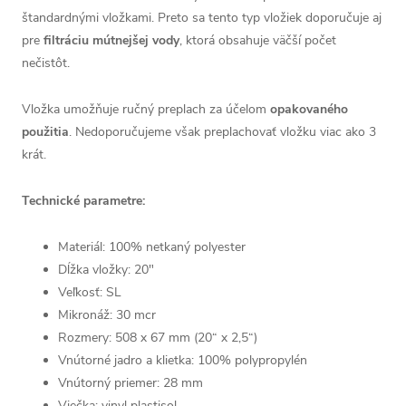
štandardnými vložkami. Preto sa tento typ vložiek doporučuje aj
pre
filtráciu mútnejšej vody
, ktorá obsahuje väčší počet
nečistôt.
Vložka umožňuje ručný preplach za účelom
opakovaného
použitia
. Nedoporučujeme však preplachovať vložku viac ako 3
krát.
Technické parametre:
Materiál: 100% netkaný polyester
Dĺžka vložky: 20"
Veľkosť: SL
Mikronáž: 30 mcr
Rozmery: 508 x 67 mm (20“ x 2,5“)
Vnútorné jadro a klietka
: 100% polypropylén
Vnútorný priemer: 28 mm
Viečka: vinyl plastisol