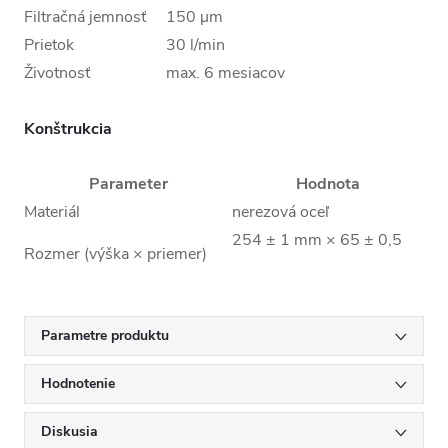
Filtračná jemnosť
150 µm
Prietok
30 l/min
Životnosť
max. 6 mesiacov
Prevádzková teplota
2–95 °C
Konštrukcia
Parameter
Hodnota
Materiál
nerezová oceľ
254 ± 1 mm × 65 ± 0,5
Rozmer (výška × priemer)
mm
Možnosť opakovaného
až 5 × po preplachu
použitia
Parametre produktu
Hodnotenie
Diskusia