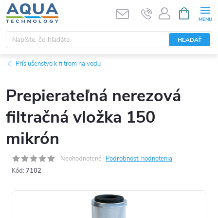
Prejsť
NÁKUPN
KOŠÍK
na
obsah
HĽADAŤ
Príslušenstvo k filtrom na vodu
Prepierateľná nerezová
filtračná vložka 150
mikrón
Neohodnotené
Podrobnosti hodnotenia
Kód:
7102