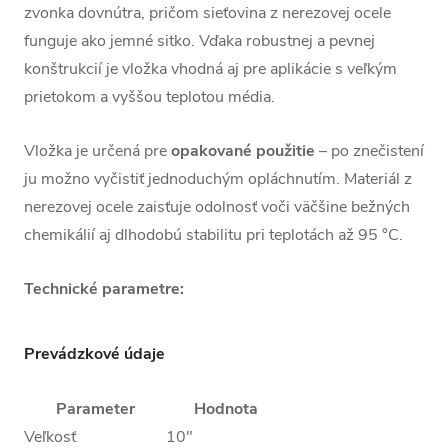
zvonka dovnútra, pričom sieťovina z nerezovej ocele
funguje ako jemné sitko. Vďaka robustnej a pevnej
konštrukcií je vložka vhodná aj pre aplikácie s veľkým
prietokom a vyššou teplotou média.
Vložka je určená pre
opakované použitie
– po znečistení
ju možno vyčistiť jednoduchým opláchnutím. Materiál z
nerezovej ocele zaisťuje odolnosť voči väčšine bežných
chemikálií aj dlhodobú stabilitu pri teplotách až 95 °C.
Technické parametre:
Prevádzkové údaje
Parameter
Hodnota
Veľkosť
10"