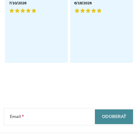
7/10/2026
6/18/2026
Odoberať newsletter
Z
Email
ODOBERAŤ
á