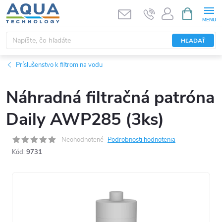
Prejsť
NÁKUPN
KOŠÍK
na
obsah
HĽADAŤ
Príslušenstvo k filtrom na vodu
Náhradná filtračná patróna
Daily AWP285 (3ks)
Neohodnotené
Podrobnosti hodnotenia
Kód:
9731