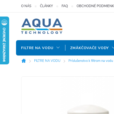
Prejsť
O NÁS
ČLÁNKY
FAQ
OBCHODNÉ PODMIENK
na
obsah
FILTRE NA VODU
ZMÄKČOVAČE VODY
FILTRE NA VODU
Príslušenstvo k filtrom na vodu
Domov