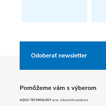
Odoberať newsletter
Z
á
p
ä
AQUA TECHNOLOGY s.r.o.