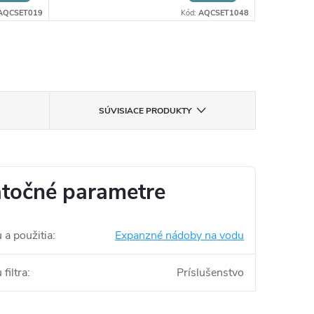
AQCSET019
Kód:
AQCSET1048
SÚVISIACE PRODUKTY
točné parametre
 a použitia
:
Expanzné nádoby na vodu
filtra
:
Príslušenstvo