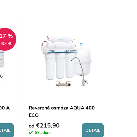
17 %
399,90
00 A
Reverzná osmóza AQUA 400
ECO
€215,90
od
ETAIL
DETAIL
Skladom