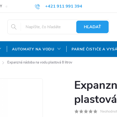
+421 911 991 394
Y
REKLAMAČNÝ PORIADOK
OCHRANA OSOBNÝCH ÚDAJOV
info@aquatechnology.sk
HĽADAŤ
AUTOMATY NA VODU
PARNÉ ČISTIČE A VYS
Expanzná nádoba na vodu plastová 8 litrov
Expanzn
plastová
Neohodnot