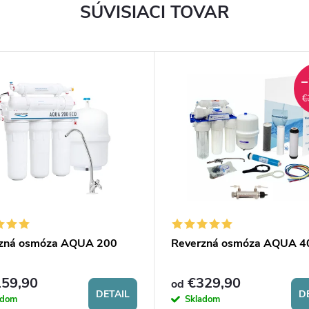
SÚVISIACI TOVAR
–
€
zná osmóza AQUA 200
Reverzná osmóza AQUA 4
59,90
€329,90
od
DETAIL
D
adom
Skladom