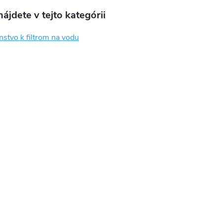
ájdete v tejto kategórii
nstvo k filtrom na vodu