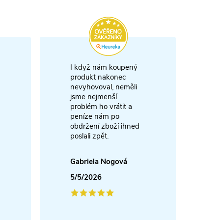
I když nám koupený
m
produkt nakonec
nevyhovoval, neměli
A
jsme nejmenší
problém ho vrátit a
4
peníze nám po
obdržení zboží ihned
poslali zpět.
Gabriela Nogová
5/5/2026