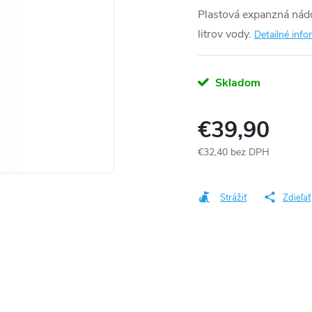
Plastová expanzná nád
litrov vody.
Detailné info
Skladom
€39,90
€32,40 bez DPH
Jednotková
cena:
Strážiť
Zdieľať