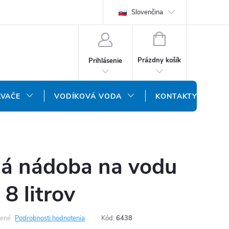
REKLAMAČNÝ FORMULÁR
DOPRAVA A PLATBA
Slovenčina
DOPRAVA P
NÁKUPNÝ
KOŠÍK
Prázdny košík
Prihlásenie
ÁVAČE
VODÍKOVÁ VODA
KONTAKTY
á nádoba na vodu
 8 litrov
ené
Podrobnosti hodnotenia
Kód:
6438