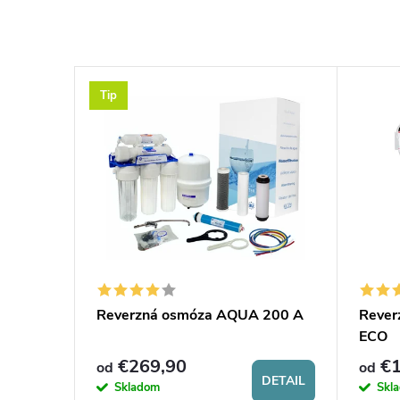
Tip
Reverzná osmóza AQUA 200 A
Rever
ECO
€269,90
€1
od
od
DETAIL
Skladom
Skl