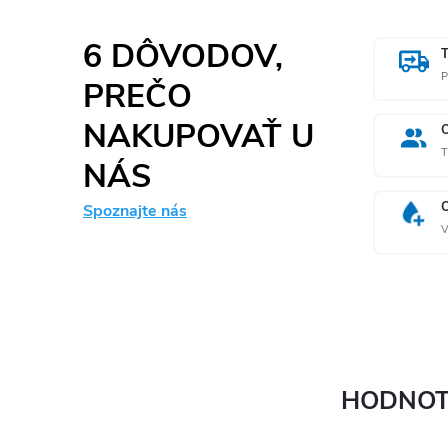
6 DÔVODOV,
P
PREČO
NAKUPOVAŤ U
T
NÁS
Spoznajte nás
V
HODNOT