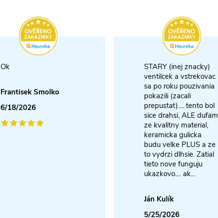
Ok
STARY (inej znacky)
ventilcek a vstrekovac
sa po roku pouzivania
Frantisek Smolko
pokazili (zacali
prepustat).... tento bol
6/18/2026
sice drahsi, ALE dufam
ze kvalitny material,
keramicka gulicka
budu velke PLUS a ze
to vydrzi dlhsie. Zatial
tieto nove funguju
ukazkovo.... ak...
Ján Kulík
5/25/2026